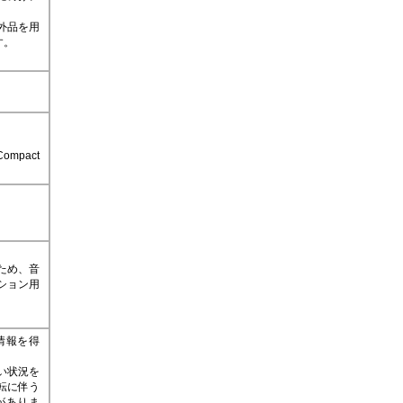
。
外品を用
す。
。
pact
ため、音
ション用
情報を得
い状況を
転に伴う
がありま