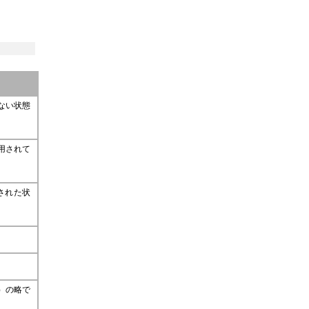
ない状態
用されて
された状
em）の略で