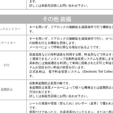
ます。
詳しくは各販売店様にお問い合わせ下さい。
キーを用いず、ドアロックの施解錠を遠隔操作で行う機能を
レスエントリー
す。
キーを用いず、ドアロックの施解錠を遠隔操作で行い、かつ
スマートキー
の始動を行える機能を意味します。
メーカーによって呼称が異なる場合があるようです。
高速道路などの有料道路を利用する際、料金所などで停止す
く通過できるノンストップ自動料金収受システムを意味しま
具体的には無線通信を利用して車両に搭載されたETCと料金
ETC
テムが交信を行い料金の収受を行います。
正式名称は、電子料金収受システム（Electronic Toll Collec
す。
自動車盗難防止装置の略です。
各盗難防止装置メーカーによって様々な機種または盗難防止
盗難防止
方法があります。
詳しくは各販売店様にお問い合わせ下さい。
シートの座面や背面（背もたれ）がレザー（皮革）で覆われ
です。
座面だけであったり、合成皮革やバックスキン、または一部