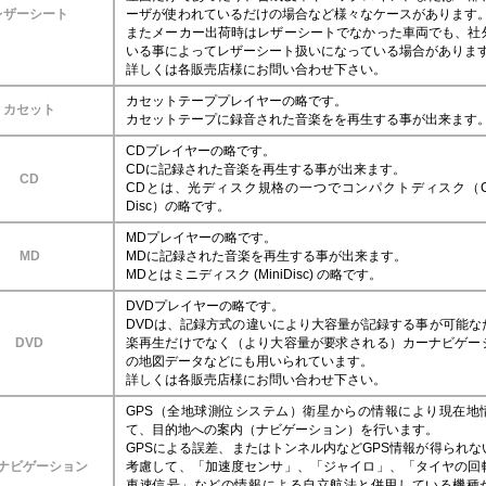
レザーシート
ーザが使われているだけの場合など様々なケースがあります
またメーカー出荷時はレザーシートでなかった車両でも、社
いる事によってレザーシート扱いになっている場合がありま
詳しくは各販売店様にお問い合わせ下さい。
カセットテーププレイヤーの略です。
カセット
カセットテープに録音された音楽をを再生する事が出来ます
CDプレイヤーの略です。
CDに記録された音楽を再生する事が出来ます。
CD
CDとは、光ディスク規格の一つでコンパクトディスク（Com
Disc）の略です。
MDプレイヤーの略です。
MD
MDに記録された音楽を再生する事が出来ます。
MDとはミニディスク (MiniDisc) の略です。
DVDプレイヤーの略です。
DVDは、記録方式の違いにより大容量が記録する事が可能な
DVD
楽再生だけでなく（より大容量が要求される）カーナビゲー
の地図データなどにも用いられています。
詳しくは各販売店様にお問い合わせ下さい。
GPS（全地球測位システム）衛星からの情報により現在地
て、目的地への案内（ナビゲーション）を行います。
GPSによる誤差、またはトンネル内などGPS情報が得られな
ナビゲーション
考慮して、「加速度センサ」、「ジャイロ」、「タイヤの回
車速信号」などの情報による自立航法と併用している機種