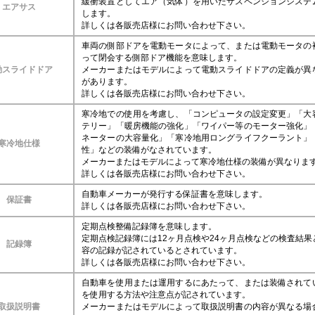
緩衝装置としてエア（気体）を用いたサスペンションシステ
エアサス
します。
詳しくは各販売店様にお問い合わせ下さい。
車両の側部ドアを電動モータによって、または電動モータの
って閉会する側部ドア機能を意味します。
動スライドドア
メーカーまたはモデルによって電動スライドドアの定義が異
があります。
詳しくは各販売店様にお問い合わせ下さい。
寒冷地での使用を考慮し、「コンピュータの設定変更」「大
テリー」「暖房機能の強化」「ワイパー等のモーター強化」
ネーターの大容量化」「寒冷地用ロングライフクーラント」
寒冷地仕様
性」などの装備がなされています。
メーカーまたはモデルによって寒冷地仕様の装備が異なりま
詳しくは各販売店様にお問い合わせ下さい。
自動車メーカーが発行する保証書を意味します。
保証書
詳しくは各販売店様にお問い合わせ下さい。
定期点検整備記録簿を意味します。
定期点検記録簿には12ヶ月点検や24ヶ月点検などの検査結果
記録簿
容の記録が記されているとされています。
詳しくは各販売店様にお問い合わせ下さい。
自動車を使用または運用するにあたって、または装備されて
を使用する方法や注意点が記されています。
取扱説明書
メーカーまたはモデルによって取扱説明書の内容が異なる場