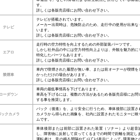
す。
詳しくは各販売店様にお問い合わせ下さい。
テレビが搭載されています。
メーカー出荷時は、危険防止のため、走行中の使用が出来な
テレビ
います。
詳しくは各販売店様にお問い合わせ下さい。
走行時の空力特性を向上するための外部架装パーツです。
しかし社外品の中には空力特性向上よりは、外観を魅力的に
エアロ
特化したパーツもあります。
詳しくは各販売店様にお問い合わせ下さい。
車内で喫煙された履歴が無い車、または前オーナーが喫煙を
禁煙車
かっただけの場合があります。
詳しくは各販売店様にお問い合わせ下さい。
車両の最低事情高を下げてあります。
ローダウン
車高を下げるには、複数の方法があるため各販売店様にお問
する事を推奨します。
バック（後進）を、より安全に行うため、車体後部に設置さ
バックカメラ
カメラから得られた画像を、社内に設置されたモニターに映
ムです。
車体後部または前部に設置された装置（ソナー）より超音
し、障害物に反射して戻ってくるまでの時間で距離を測定し
運転者は、音の鳴る間隔やﾃﾞｨｽﾌﾟﾚｲ表示によって､障害物