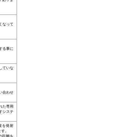
くなって
する事に
していな
い合わせ
れた専用
すシステ
波を発射
ます。
との距離を