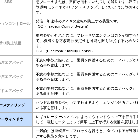
ABS
急ブレーキまたは、路面が濡れていたりして滑りやすい路面
制動時にタイヤがロック（スリップ）しないように制御す
す。
発信・加速時のタイヤの空転を防止する装置です。
ションコントロール
TSC（Traction Control System）
車両姿勢が乱れた際に、ブレーキやエンジン出力を制御する
て、横滑りを防ぎ走行安定性を可能な限り維持するためシ
滑り防止装置
す。
ESC（Electronic Stability Control）
不意の事故の際などに、乗員を保護するためのエアバッグが
転席エアバッグ
ある事を意味します。
不意の事故の際などに、乗員を保護するためのエアバッグが
手席エアバッグ
ある事を意味します。
不意の事故の際などに、乗員を保護するためのエアバッグが
イドエアバッグ
ある事を意味します。
ハンドル操作を少ない力で行えるよう、エンジン出力により
ーステアリング
いる事を意味します。
レギュレーターハンドルによってウィンドウの上下を行う手
ワーウィンドウ
して、電動モータによって簡単に上下が行える装備を意味し
一般的には運転席のドアロックを行うと、全てのドアが連動
クする機能を意味します。