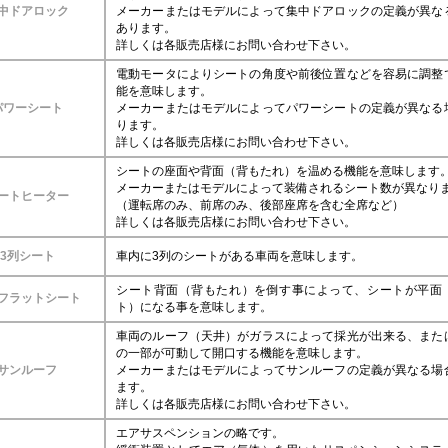
中ドアロック
メーカーまたはモデルによって集中ドアロックの定義が異な
あります。
詳しくは各販売店様にお問い合わせ下さい。
電動モータによりシートの角度や前後位置などを容易に調整
能を意味します。
パワーシート
メーカーまたはモデルによってパワーシートの定義が異なる
ります。
詳しくは各販売店様にお問い合わせ下さい。
シートの座面や背面（背もたれ）を温める機能を意味します
メーカーまたはモデルによって装備されるシート数が異なり
ートヒーター
（運転席のみ、前席のみ、後部座席を含む全席など）
詳しくは各販売店様にお問い合わせ下さい。
3列シート
車内に3列のシートがある車両を意味します。
シート背面（背もたれ）を倒す事によって、シートが平面
フラットシート
ト）になる事を意味します。
車両のルーフ（天井）がガラスによって採光が出来る、また
の一部が可動して開口する機能を意味します。
サンルーフ
メーカーまたはモデルによってサンルーフの定義が異なる場
ます。
詳しくは各販売店様にお問い合わせ下さい。
エアサスペンションの略です。