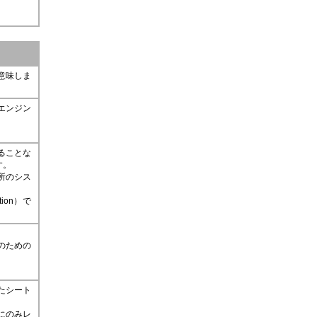
意味しま
エンジン
ることな
す。
所のシス
tion）で
のための
たシート
にのみレ