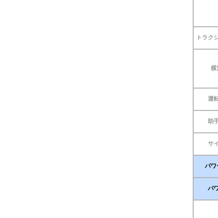
トラク
横
運
助
サ
パワ
パ