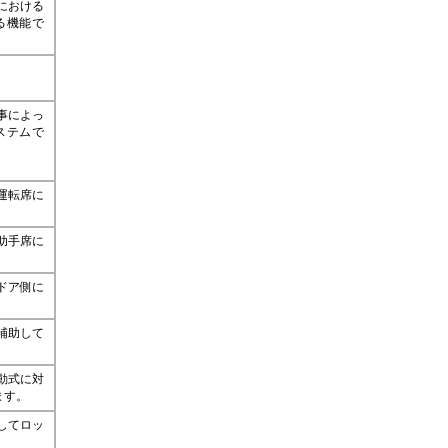
における
る機能で
事によっ
ステムで
運転席に
助手席に
ドア側に
補助して
動式に対
ます。
してロッ