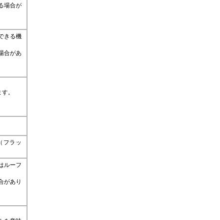
る場合が
できる機
場合があ
。
ます。
（フラッ
はルーフ
合があり