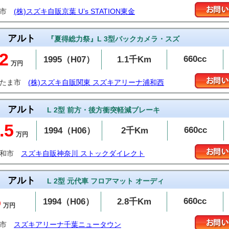
金市
(株)スズキ自販京葉 U’s STATION東金
アルト
『夏得総力祭』L 3型バックカメラ・スズ
2
660cc
1995（H07）
1.1千Km
万円
いたま市
(株)スズキ自販関東 スズキアリーナ浦和西
アルト
L 2型 前方・後方衝突軽減ブレーキ
.5
660cc
1994（H06）
2千Km
万円
大和市
スズキ自販神奈川 ストックダイレクト
アルト
L 2型 元代車 フロアマット オーディ
5
660cc
1994（H06）
2.8千Km
万円
西市
スズキアリーナ千葉ニュータウン