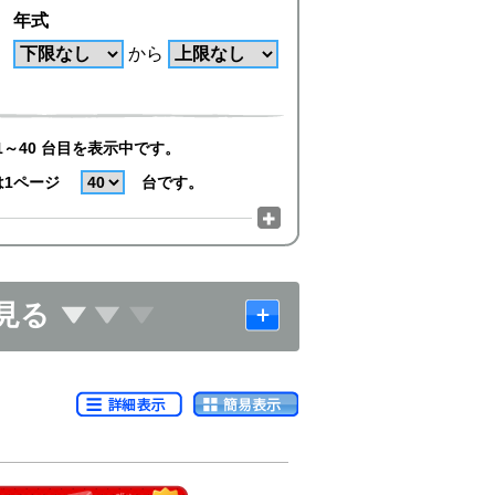
年式
から
1～40 台目を表示中です。
は1ページ
台です。
見る