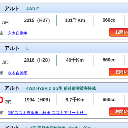
アルト
4WD F
1
660cc
2015（H27）
101千Km
万円
潟市
永木自動車
アルト
L
1
660cc
2016（H28）
46千Km
万円
潟市
永木自動車
アルト
4WD HYBRID S 2型 前後衝突被害軽減
0
660cc
1994（H06）
6.7千Km
万円
田市
(株)スズキ自販東北秋田 スズキアリーナ秋...
アルト