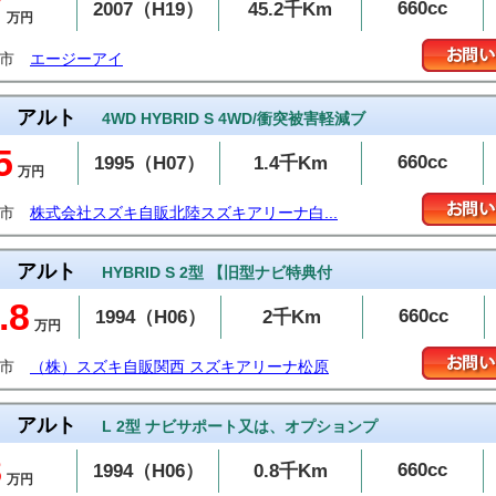
7
660cc
2007（H19）
45.2千Km
万円
治市
エージーアイ
アルト
4WD HYBRID S 4WD/衝突被害軽減ブ
5
660cc
1995（H07）
1.4千Km
万円
山市
株式会社スズキ自販北陸スズキアリーナ白...
アルト
HYBRID S 2型 【旧型ナビ特典付
.8
660cc
1994（H06）
2千Km
万円
原市
（株）スズキ自販関西 スズキアリーナ松原
アルト
L 2型 ナビサポート又は、オプションプ
8
660cc
1994（H06）
0.8千Km
万円