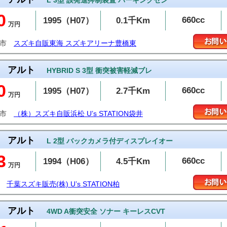
L 3型 誤発進抑制装置 パーキングセン
0
660cc
1995（H07）
0.1千Km
万円
橋市
スズキ自販東海 スズキアリーナ豊橋東
アルト
HYBRID S 3型 衝突被害軽減ブレ
0
660cc
1995（H07）
2.7千Km
万円
井市
（株）スズキ自販浜松 U’s STATION袋井
アルト
L 2型 バックカメラ付ディスプレイオー
3
660cc
1994（H06）
4.5千Km
万円
千葉スズキ販売(株) U’s STATION柏
アルト
4WD A衝突安全 ソナー キーレスCVT