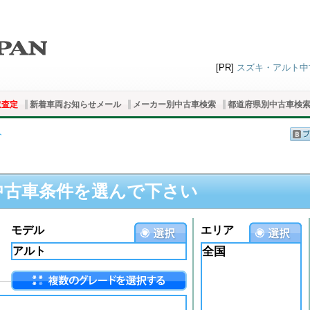
[PR]
スズキ・アルト中古
取査定
新着車両お知らせメール
メーカー別中古車検索
都道府県別中古車検
ト
中古車条件を選んで下さい
モデル
エリア
全国