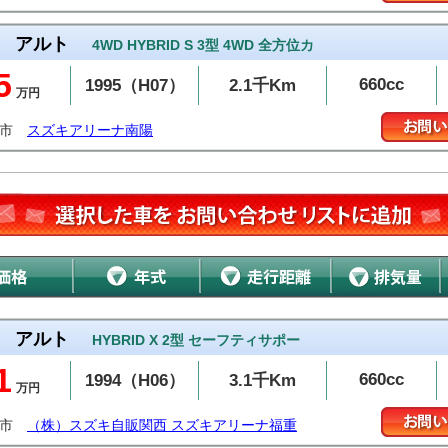
アルト
4WD HYBRID S 3型 4WD 全方位カ
5
660cc
1995（H07）
2.1千Km
万円
陽市
スズキアリーナ南陽
アルト
HYBRID X 2型 セーフティサポー
1
660cc
1994（H06）
3.1千Km
万円
岡市
（株）スズキ自販関西 スズキアリーナ福重