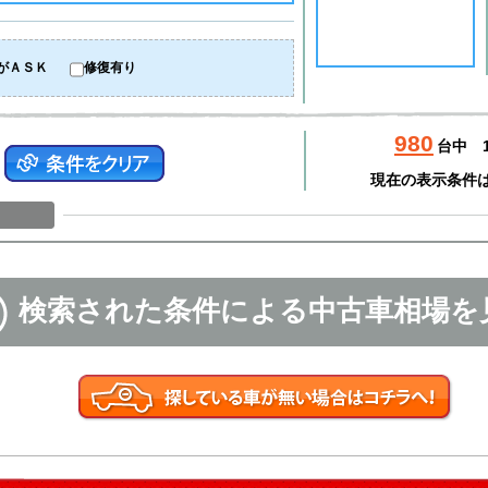
がＡＳＫ
修復有り
980
台中
現在の表示条件
検索された条件による中古車相場を