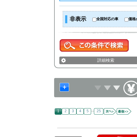
非表示
全国対応の車
価格
詳細検索
...
1
2
3
4
5
25