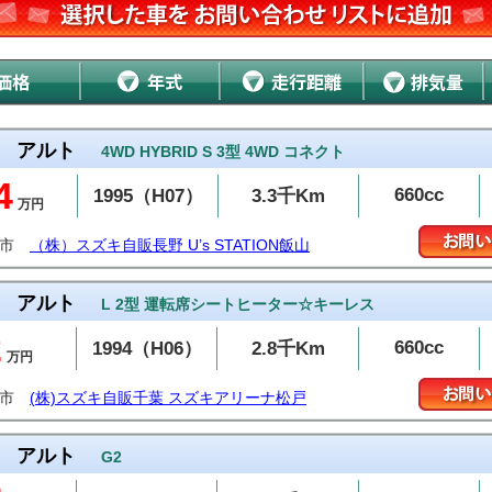
アルト
4WD HYBRID S 3型 4WD コネクト
4
660cc
1995（H07）
3.3千Km
万円
野市
（株）スズキ自販長野 U’s STATION飯山
アルト
L 2型 運転席シートヒーター☆キーレス
2
660cc
1994（H06）
2.8千Km
万円
戸市
(株)スズキ自販千葉 スズキアリーナ松戸
アルト
G2