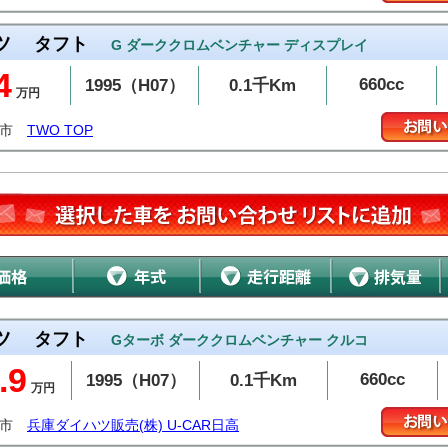
ツ
タフト
G ダーククロムベンチャー ディスプレイ
4
660cc
1995（H07）
0.1千Km
万円
豊市
TWO TOP
ツ
タフト
Gターボ ダーククロムベンチャー クルコ
.9
660cc
1995（H07）
0.1千Km
万円
岡市
兵庫ダイハツ販売(株) U-CAR日高