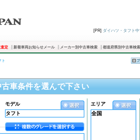
[PR]
ダイハツ・タフト中古
取査定
新着車両お知らせメール
メーカー別中古車検索
都道府県別中古車検
フト
中古車条件を選んで下さい
モデル
エリア
全国