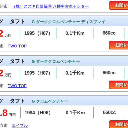
九州市
（株）スズキ自販福岡 八幡中古車センター
ツ
タフト
G ダーククロムベンチャー ディスプレイ
2
660cc
1995（H07）
0.1千Km
万円
豊市
TWO TOP
ツ
タフト
G ダーククロムベンチャー
2
660cc
1995（H07）
0.1千Km
万円
豊市
TWO TOP
ツ
タフト
G クロムベンチャー
.8
660cc
1994（H06）
0.1千Km
万円
音寺市
エイブル