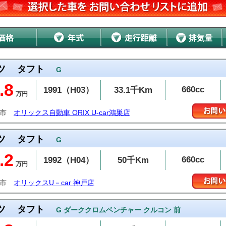
ツ
タフト
G
.8
660cc
1991（H03）
33.1千Km
万円
巣市
オリックス自動車 ORIX U-car鴻巣店
ツ
タフト
G
.2
660cc
1992（H04）
50千Km
万円
戸市
オリックスU－car 神戸店
ツ
タフト
G ダーククロムベンチャー クルコン 前