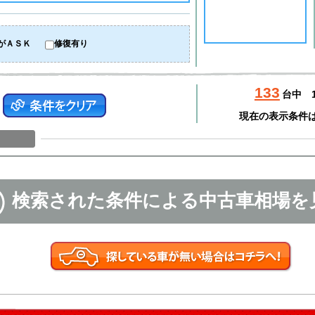
がＡＳＫ
修復有り
133
台中
現在の表示条件
検索された条件による中古車相場を