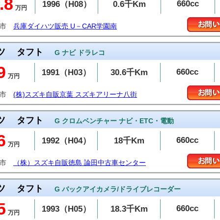
.8
660cc
1996（H08）
0.6千Km
万円
戸市
兵庫ダイハツ販売 U－CAR学園南
ツ
タフト
G ナビ ドラレコ
9
660cc
1991（H03）
30.6千Km
万円
街市
(株)スズキ自販京葉 スズキアリーナ八街
ツ
タフト
G クロムベンチャー ナビ・ETC・電動
6
660cc
1992（H04）
18千Km
万円
島市
（株）スズキ自販徳島 論田中古車センター
ツ
タフト
G バックアイカメラ/ドライブレコーダー
5
660cc
1993（H05）
18.3千Km
万円