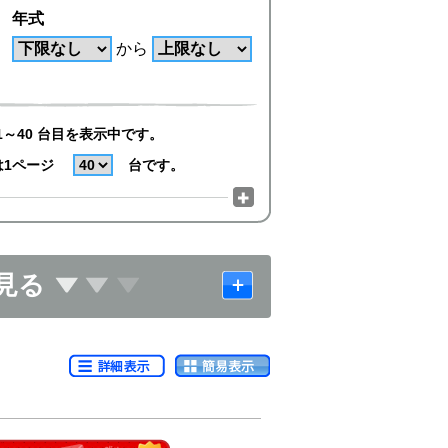
年式
から
1～40 台目を表示中です。
は1ページ
台です。
見る