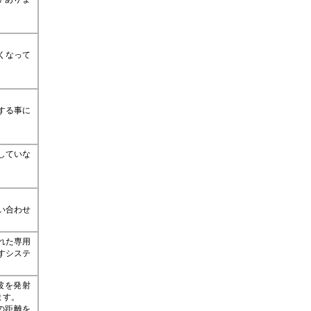
くなって
する事に
していな
い合わせ
れた専用
すシステ
波を発射
ます。
との距離を