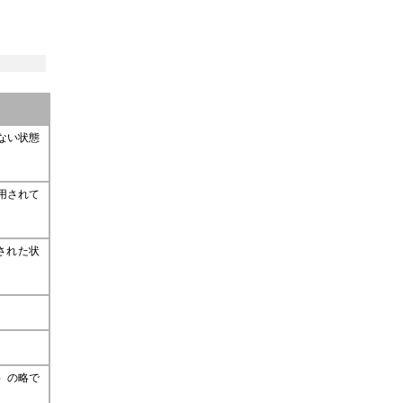
ない状態
用されて
された状
em）の略で