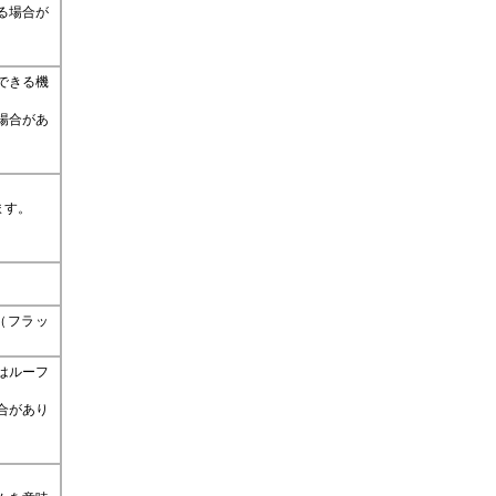
る場合が
できる機
場合があ
。
ます。
（フラッ
はルーフ
合があり