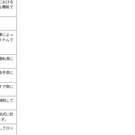
における
る機能で
事によっ
ステムで
運転席に
助手席に
ドア側に
補助して
動式に対
ます。
してロッ