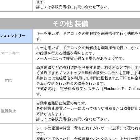
ます。
詳しくは各販売店様にお問い合わせ下さい。
キーを用いず、ドアロックの施解錠を遠隔操作で行う機能を
レスエントリー
す。
キーを用いず、ドアロックの施解錠を遠隔操作で行い、かつ
スマートキー
の始動を行える機能を意味します。
メーカーによって呼称が異なる場合があるようです。
高速道路などの有料道路を利用する際、料金所などで停止す
く通過できるノンストップ自動料金収受システムを意味しま
具体的には無線通信を利用して車両に搭載されたETCと料金
ETC
テムが交信を行い料金の収受を行います。
正式名称は、電子料金収受システム（Electronic Toll Collec
す。
自動車盗難防止装置の略です。
各盗難防止装置メーカーによって様々な機種または盗難防止
盗難防止
方法があります。
詳しくは各販売店様にお問い合わせ下さい。
シートの座面や背面（背もたれ）がレザー（皮革）で覆われ
です。
座面だけであったり、合成皮革やバックスキン、または一部