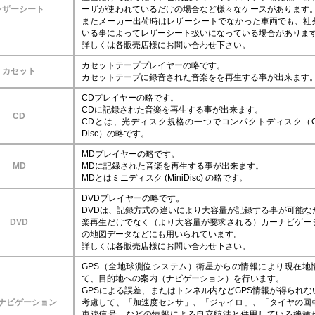
レザーシート
ーザが使われているだけの場合など様々なケースがあります
またメーカー出荷時はレザーシートでなかった車両でも、社
いる事によってレザーシート扱いになっている場合がありま
詳しくは各販売店様にお問い合わせ下さい。
カセットテーププレイヤーの略です。
カセット
カセットテープに録音された音楽をを再生する事が出来ます
CDプレイヤーの略です。
CDに記録された音楽を再生する事が出来ます。
CD
CDとは、光ディスク規格の一つでコンパクトディスク（Com
Disc）の略です。
MDプレイヤーの略です。
MD
MDに記録された音楽を再生する事が出来ます。
MDとはミニディスク (MiniDisc) の略です。
DVDプレイヤーの略です。
DVDは、記録方式の違いにより大容量が記録する事が可能な
DVD
楽再生だけでなく（より大容量が要求される）カーナビゲー
の地図データなどにも用いられています。
詳しくは各販売店様にお問い合わせ下さい。
GPS（全地球測位システム）衛星からの情報により現在地
て、目的地への案内（ナビゲーション）を行います。
GPSによる誤差、またはトンネル内などGPS情報が得られな
ナビゲーション
考慮して、「加速度センサ」、「ジャイロ」、「タイヤの回
車速信号」などの情報による自立航法と併用している機種