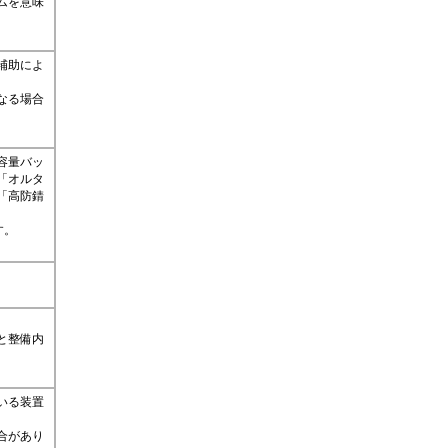
ムを意味
補助によ
なる場合
容量バッ
「オルタ
「高防錆
す。
と整備内
いる装置
合があり