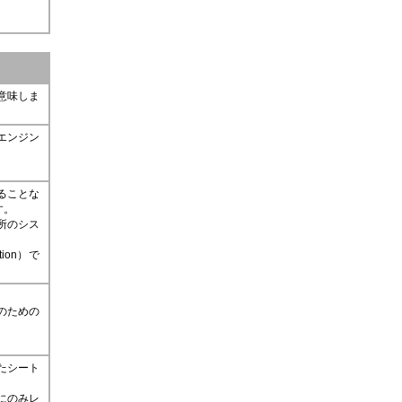
意味しま
エンジン
ることな
す。
所のシス
tion）で
のための
たシート
にのみレ