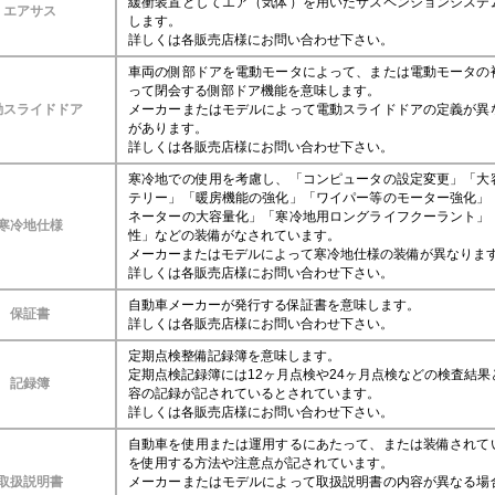
緩衝装置としてエア（気体）を用いたサスペンションシステ
エアサス
します。
詳しくは各販売店様にお問い合わせ下さい。
車両の側部ドアを電動モータによって、または電動モータの
って閉会する側部ドア機能を意味します。
動スライドドア
メーカーまたはモデルによって電動スライドドアの定義が異
があります。
詳しくは各販売店様にお問い合わせ下さい。
寒冷地での使用を考慮し、「コンピュータの設定変更」「大
テリー」「暖房機能の強化」「ワイパー等のモーター強化」
ネーターの大容量化」「寒冷地用ロングライフクーラント」
寒冷地仕様
性」などの装備がなされています。
メーカーまたはモデルによって寒冷地仕様の装備が異なりま
詳しくは各販売店様にお問い合わせ下さい。
自動車メーカーが発行する保証書を意味します。
保証書
詳しくは各販売店様にお問い合わせ下さい。
定期点検整備記録簿を意味します。
定期点検記録簿には12ヶ月点検や24ヶ月点検などの検査結果
記録簿
容の記録が記されているとされています。
詳しくは各販売店様にお問い合わせ下さい。
自動車を使用または運用するにあたって、または装備されて
を使用する方法や注意点が記されています。
取扱説明書
メーカーまたはモデルによって取扱説明書の内容が異なる場