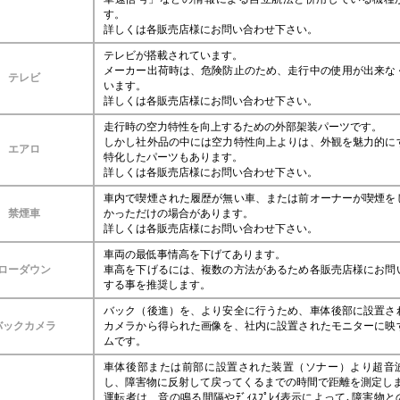
す。
詳しくは各販売店様にお問い合わせ下さい。
テレビが搭載されています。
メーカー出荷時は、危険防止のため、走行中の使用が出来な
テレビ
います。
詳しくは各販売店様にお問い合わせ下さい。
走行時の空力特性を向上するための外部架装パーツです。
しかし社外品の中には空力特性向上よりは、外観を魅力的に
エアロ
特化したパーツもあります。
詳しくは各販売店様にお問い合わせ下さい。
車内で喫煙された履歴が無い車、または前オーナーが喫煙を
禁煙車
かっただけの場合があります。
詳しくは各販売店様にお問い合わせ下さい。
車両の最低事情高を下げてあります。
ローダウン
車高を下げるには、複数の方法があるため各販売店様にお問
する事を推奨します。
バック（後進）を、より安全に行うため、車体後部に設置さ
バックカメラ
カメラから得られた画像を、社内に設置されたモニターに映
ムです。
車体後部または前部に設置された装置（ソナー）より超音
し、障害物に反射して戻ってくるまでの時間で距離を測定し
運転者は、音の鳴る間隔やﾃﾞｨｽﾌﾟﾚｲ表示によって､障害物