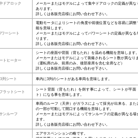
中ドアロック
メーカーまたはモデルによって集中ドアロックの定義が異な
あります。
詳しくは各販売店様にお問い合わせ下さい。
電動モータによりシートの角度や前後位置などを容易に調整
能を意味します。
パワーシート
メーカーまたはモデルによってパワーシートの定義が異なる
ります。
詳しくは各販売店様にお問い合わせ下さい。
シートの座面や背面（背もたれ）を温める機能を意味します
メーカーまたはモデルによって装備されるシート数が異なり
ートヒーター
（運転席のみ、前席のみ、後部座席を含む全席など）
詳しくは各販売店様にお問い合わせ下さい。
3列シート
車内に3列のシートがある車両を意味します。
シート背面（背もたれ）を倒す事によって、シートが平面
フラットシート
ト）になる事を意味します。
車両のルーフ（天井）がガラスによって採光が出来る、また
の一部が可動して開口する機能を意味します。
サンルーフ
メーカーまたはモデルによってサンルーフの定義が異なる場
ます。
詳しくは各販売店様にお問い合わせ下さい。
エアサスペンションの略です。