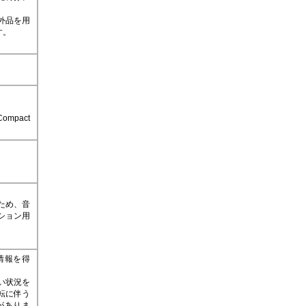
。
外品を用
す。
。
pact
ため、音
ション用
情報を得
い状況を
転に伴う
がありま