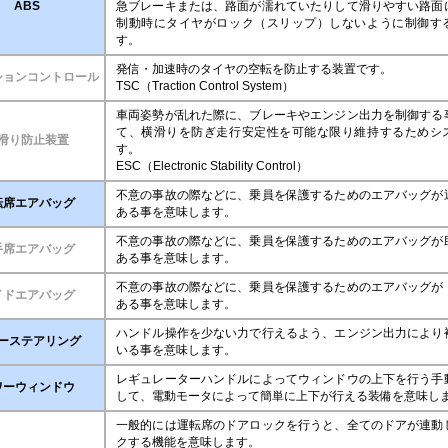
ABS
急ブレーキまたは、路面が濡れていたりして滑りやすい路面
制動時にタイヤがロック（スリップ）しないように制御す
す。
発信・加速時のタイヤの空転を防止する装置です。
ションコントロール
TSC（Traction Control System）
車両姿勢が乱れた際に、ブレーキやエンジン出力を制御する
て、横滑りを防ぎ走行安定性を可能な限り維持するためシ
滑り防止装置
す。
ESC（Electronic Stability Control）
不意の事故の際などに、乗員を保護するためのエアバッグが
転席エアバッグ
ある事を意味します。
不意の事故の際などに、乗員を保護するためのエアバッグが
手席エアバッグ
ある事を意味します。
不意の事故の際などに、乗員を保護するためのエアバッグが
イドエアバッグ
ある事を意味します。
ハンドル操作を少ない力で行えるよう、エンジン出力により
ーステアリング
いる事を意味します。
レギュレーターハンドルによってウィンドウの上下を行う手
ワーウィンドウ
して、電動モータによって簡単に上下が行える装備を意味し
一般的には運転席のドアロックを行うと、全てのドアが連動
クする機能を意味します。