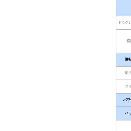
トラク
横
運
助
サ
パワ
パ