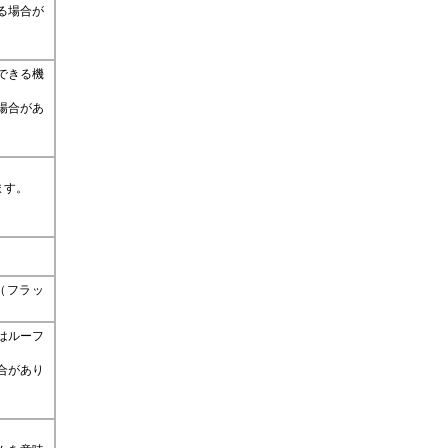
る場合が
できる機
場合があ
。
ます。
（フラッ
はルーフ
合があり