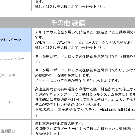
ます。
詳しくは各販売店様にお問い合わせ下さい。
アルミニウム合金を用いて鋳造または鍛造された自動車用の
です。
ルミホイール
JWLマーク、JWL-TマークまたはVIAマークなどの規格があ
詳しくは各販売店様にお問い合わせ下さい。
キーを用いず、ドアロックの施解錠を遠隔操作で行う機能を
レスエントリー
す。
キーを用いず、ドアロックの施解錠を遠隔操作で行い、かつ
スマートキー
の始動を行える機能を意味します。
メーカーによって呼称が異なる場合があるようです。
高速道路などの有料道路を利用する際、料金所などで停止す
く通過できるノンストップ自動料金収受システムを意味しま
具体的には無線通信を利用して車両に搭載されたETCと料金
ETC
テムが交信を行い料金の収受を行います。
正式名称は、電子料金収受システム（Electronic Toll Collec
す。
自動車盗難防止装置の略です。
各盗難防止装置メーカーによって様々な機種または盗難防止
盗難防止
方法があります。