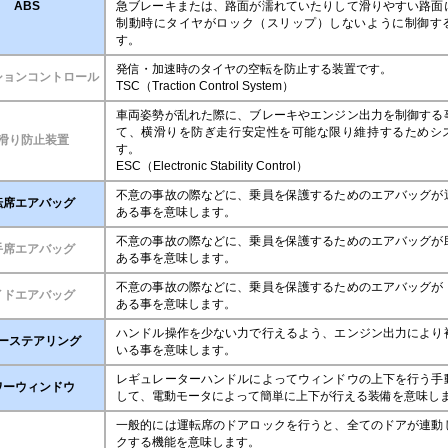
ABS
急ブレーキまたは、路面が濡れていたりして滑りやすい路面
制動時にタイヤがロック（スリップ）しないように制御す
す。
発信・加速時のタイヤの空転を防止する装置です。
ションコントロール
TSC（Traction Control System）
車両姿勢が乱れた際に、ブレーキやエンジン出力を制御する
て、横滑りを防ぎ走行安定性を可能な限り維持するためシ
滑り防止装置
す。
ESC（Electronic Stability Control）
不意の事故の際などに、乗員を保護するためのエアバッグが
転席エアバッグ
ある事を意味します。
不意の事故の際などに、乗員を保護するためのエアバッグが
手席エアバッグ
ある事を意味します。
不意の事故の際などに、乗員を保護するためのエアバッグが
イドエアバッグ
ある事を意味します。
ハンドル操作を少ない力で行えるよう、エンジン出力により
ーステアリング
いる事を意味します。
レギュレーターハンドルによってウィンドウの上下を行う手
ワーウィンドウ
して、電動モータによって簡単に上下が行える装備を意味し
一般的には運転席のドアロックを行うと、全てのドアが連動
クする機能を意味します。