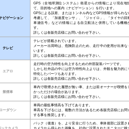
GPS（全地球測位システム）衛星からの情報により現在地
て、目的地への案内（ナビゲーション）を行います。
GPSによる誤差、またはトンネル内などGPS情報が得られな
ナビゲーション
考慮して、「加速度センサ」、「ジャイロ」、「タイヤの回
車速信号」などの情報による自立航法と併用している機種
す。
詳しくは各販売店様にお問い合わせ下さい。
テレビが搭載されています。
メーカー出荷時は、危険防止のため、走行中の使用が出来な
テレビ
います。
詳しくは各販売店様にお問い合わせ下さい。
走行時の空力特性を向上するための外部架装パーツです。
しかし社外品の中には空力特性向上よりは、外観を魅力的に
エアロ
特化したパーツもあります。
詳しくは各販売店様にお問い合わせ下さい。
車内で喫煙された履歴が無い車、または前オーナーが喫煙を
禁煙車
かっただけの場合があります。
詳しくは各販売店様にお問い合わせ下さい。
車両の最低事情高を下げてあります。
ローダウン
車高を下げるには、複数の方法があるため各販売店様にお問
する事を推奨します。
バック（後進）を、より安全に行うため、車体後部に設置さ
バックカメラ
カメラから得られた画像を、社内に設置されたモニターに映