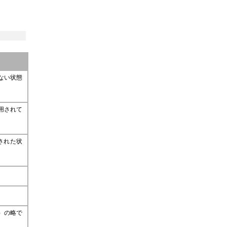
ない状態
用されて
された状
em）の略で