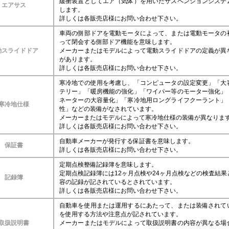
緩衝装置としてエア（気体）を用いたサスペンションシステ
エアサス
します。
詳しくは各販売店様にお問い合わせ下さい。
車両の側部ドアを電動モータによって、または電動モータの
って閉会する側部ドア機能を意味します。
動スライドドア
メーカーまたはモデルによって電動スライドドアの定義が異
があります。
詳しくは各販売店様にお問い合わせ下さい。
寒冷地での使用を考慮し、「コンピュータの設定変更」「大
テリー」「暖房機能の強化」「ワイパー等のモーター強化」
ネーターの大容量化」「寒冷地用ロングライフクーラント」
寒冷地仕様
性」などの装備がなされています。
メーカーまたはモデルによって寒冷地仕様の装備が異なりま
詳しくは各販売店様にお問い合わせ下さい。
自動車メーカーが発行する保証書を意味します。
保証書
詳しくは各販売店様にお問い合わせ下さい。
定期点検整備記録簿を意味します。
定期点検記録簿には12ヶ月点検や24ヶ月点検などの検査結果
記録簿
容の記録が記されているとされています。
詳しくは各販売店様にお問い合わせ下さい。
自動車を使用または運用するにあたって、または装備されて
を使用する方法や注意点が記されています。
取扱説明書
メーカーまたはモデルによって取扱説明書の内容が異なる場