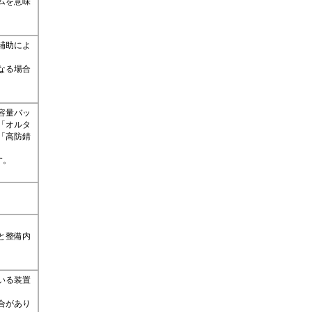
ムを意味
補助によ
なる場合
容量バッ
「オルタ
「高防錆
す。
と整備内
いる装置
合があり