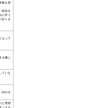
情報を得
い状況を
転に伴う
がありま
くなって
する事に
していな
い合わせ
れた専用
すシステ