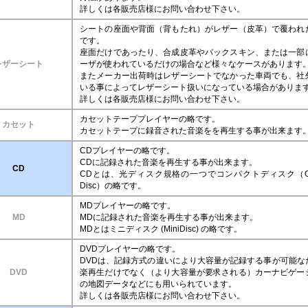
詳しくは各販売店様にお問い合わせ下さい。
シートの座面や背面（背もたれ）がレザー（皮革）で覆われ
です。
座面だけであったり、合成皮革やバックスキン、または一部
レザーシート
ーザが使われているだけの場合など様々なケースがあります
またメーカー出荷時はレザーシートでなかった車両でも、社
いる事によってレザーシート扱いになっている場合がありま
詳しくは各販売店様にお問い合わせ下さい。
カセットテーププレイヤーの略です。
カセット
カセットテープに録音された音楽をを再生する事が出来ます
CDプレイヤーの略です。
CDに記録された音楽を再生する事が出来ます。
CD
CDとは、光ディスク規格の一つでコンパクトディスク（Com
Disc）の略です。
MDプレイヤーの略です。
MD
MDに記録された音楽を再生する事が出来ます。
MDとはミニディスク (MiniDisc) の略です。
DVDプレイヤーの略です。
DVDは、記録方式の違いにより大容量が記録する事が可能な
DVD
楽再生だけでなく（より大容量が要求される）カーナビゲー
の地図データなどにも用いられています。
詳しくは各販売店様にお問い合わせ下さい。