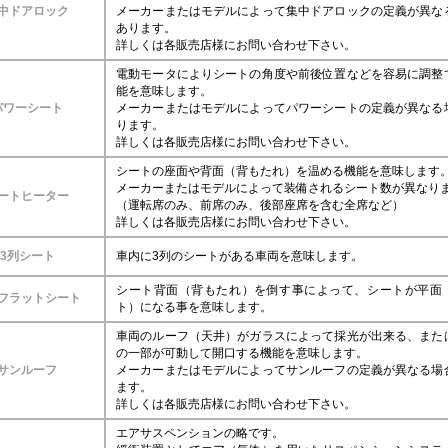
中ドアロック
メーカーまたはモデルによって集中ドアロックの定義が異な
あります。
詳しくは各販売店様にお問い合わせ下さい。
電動モータによりシートの角度や前後位置などを容易に調整
能を意味します。
パワーシート
メーカーまたはモデルによってパワーシートの定義が異なる
ります。
詳しくは各販売店様にお問い合わせ下さい。
シートの座面や背面（背もたれ）を温める機能を意味します
メーカーまたはモデルによって装備されるシート数が異なり
ートヒーター
（運転席のみ、前席のみ、後部座席を含む全席など）
詳しくは各販売店様にお問い合わせ下さい。
3列シート
車内に3列のシートがある車両を意味します。
シート背面（背もたれ）を倒す事によって、シートが平面
フラットシート
ト）になる事を意味します。
車両のルーフ（天井）がガラスによって採光が出来る、また
の一部が可動して開口する機能を意味します。
サンルーフ
メーカーまたはモデルによってサンルーフの定義が異なる場
ます。
詳しくは各販売店様にお問い合わせ下さい。
エアサスペンションの略です。