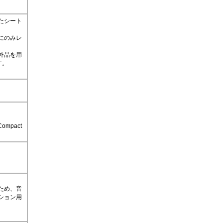
たシート
にのみレ
。
外品を用
す。
。
pact
ため、音
ション用