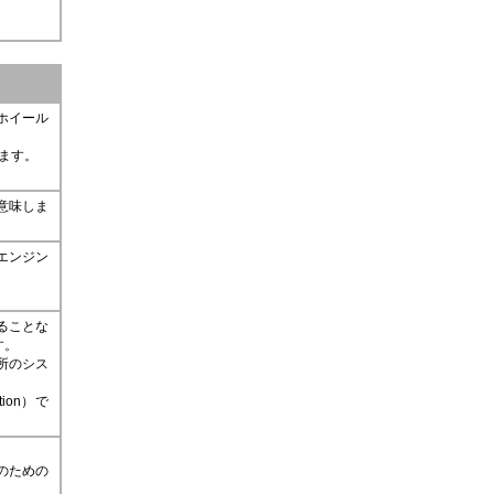
ホイール
ります。
意味しま
エンジン
ることな
す。
所のシス
tion）で
のための