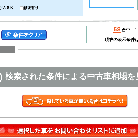
がＡＳＫ
修復有り
58
台中
1
現在の表示条件
検索された条件による中古車相場を