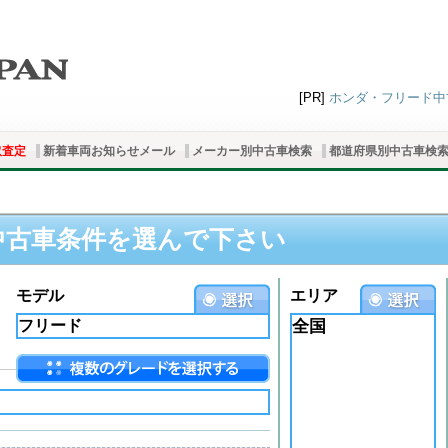
[PR]
ホンダ・フリード中古
取査定
新着車両お知らせメール
メーカー別中古車検索
都道府県別中古車検
中古車条件を選んで下さい
モデル
エリア
全国