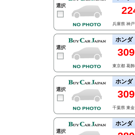
選択
22
兵庫県 神
ホンダ
選択
309
東京都 葛
ホンダ
選択
309
千葉県 東
ホンダ
選択