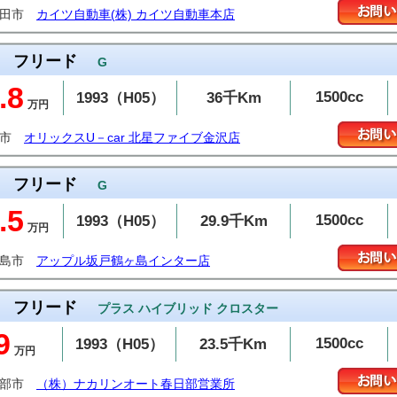
発田市
カイツ自動車(株) カイツ自動車本店
フリード
G
.8
1500cc
1993（H05）
36千Km
万円
々市
オリックスU－car 北星ファイブ金沢店
フリード
G
.5
1500cc
1993（H05）
29.9千Km
万円
ヶ島市
アップル坂戸鶴ヶ島インター店
フリード
プラス ハイブリッド クロスター
9
1500cc
1993（H05）
23.5千Km
万円
日部市
（株）ナカリンオート春日部営業所