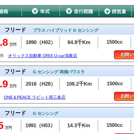
フリード
プラス ハイブリッド G センシング
.8
1500cc
1990（H02）
64.8千Km
万円
巣市
オリックス自動車 ORIX U-car鴻巣店
フリード
G センシング 両側パワスラ
.9
1500cc
2016（H28）
108.2千Km
万円
ONE＆PEACE ラビット燕三条店
フリード
G センシング
5
1500cc
1991（H03）
14.3千Km
万円