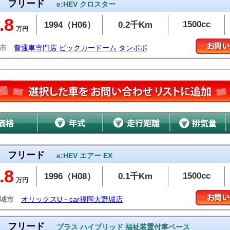
フリード
e:HEV クロスター
.8
1500cc
1994（H06）
0.2千Km
万円
潟市
普通車専門店 ビックカードーム タンポポ
フリード
e:HEV エアー EX
.8
1500cc
1996（H08）
0.1千Km
万円
野城市
オリックスU－car福岡大野城店
フリード
プラス ハイブリッド 福祉装置付車ベース