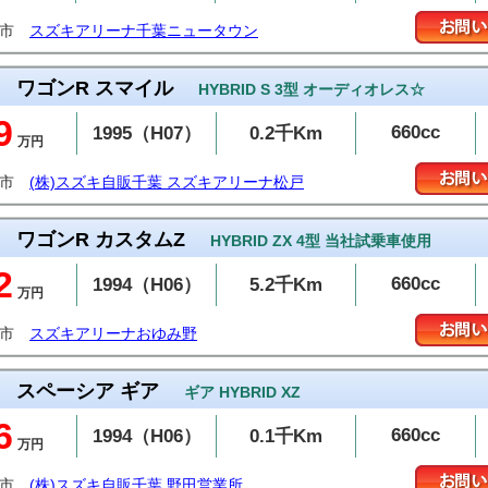
西市
スズキアリーナ千葉ニュータウン
ワゴンR スマイル
HYBRID S 3型 オーディオレス☆
9
660cc
1995（H07）
0.2千Km
万円
戸市
(株)スズキ自販千葉 スズキアリーナ松戸
ワゴンR カスタムZ
HYBRID ZX 4型 当社試乗車使用
2
660cc
1994（H06）
5.2千Km
万円
葉市
スズキアリーナおゆみ野
スペーシア ギア
ギア HYBRID XZ
6
660cc
1994（H06）
0.1千Km
万円
田市
(株)スズキ自販千葉 野田営業所