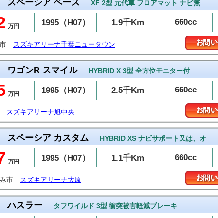
スペーシア ベース
XF 2型 元代車 フロアマット ナビ無
2
660cc
1995（H07）
1.9千Km
万円
西市
スズキアリーナ千葉ニュータウン
ワゴンR スマイル
HYBRID X 3型 全方位モニター付
5
660cc
1995（H07）
2.5千Km
万円
スズキアリーナ旭中央
スペーシア カスタム
HYBRID XS ナビサポート又は、オ
7
660cc
1995（H07）
1.1千Km
万円
すみ市
スズキアリーナ大原
ハスラー
タフワイルド 3型 衝突被害軽減ブレーキ