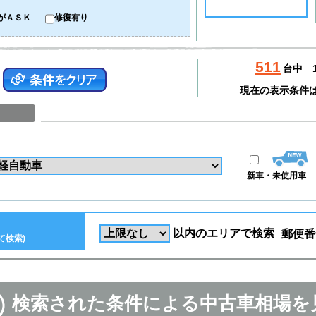
がＡＳＫ
修復有り
511
台中
現在の表示条件
新車・未使用車
以内のエリアで検索
郵便番
て検索)
検索された条件による中古車相場を