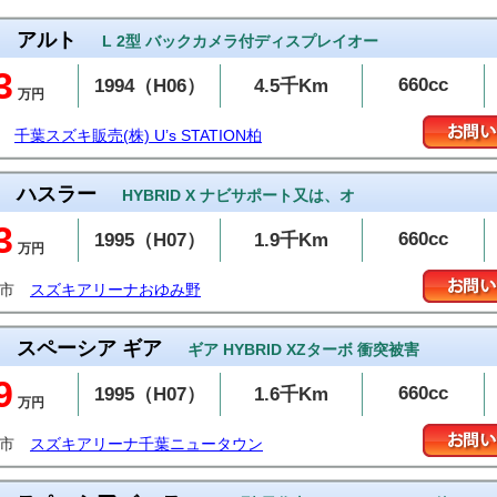
アルト
L 2型 バックカメラ付ディスプレイオー
3
660cc
1994（H06）
4.5千Km
万円
千葉スズキ販売(株) U’s STATION柏
ハスラー
HYBRID X ナビサポート又は、オ
3
660cc
1995（H07）
1.9千Km
万円
葉市
スズキアリーナおゆみ野
スペーシア ギア
ギア HYBRID XZターボ 衝突被害
9
660cc
1995（H07）
1.6千Km
万円
西市
スズキアリーナ千葉ニュータウン