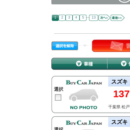
...
1
2
3
4
5
13
スズキ
選択
137
千葉県 松
スズキ
選択