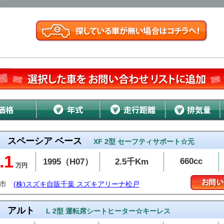
スペーシア ベース
XF 2型 セーフティサポート☆元
.1
660cc
1995（H07）
2.5千Km
万円
戸市
(株)スズキ自販千葉 スズキアリーナ松戸
アルト
L 2型 運転席シートヒーター☆キーレス