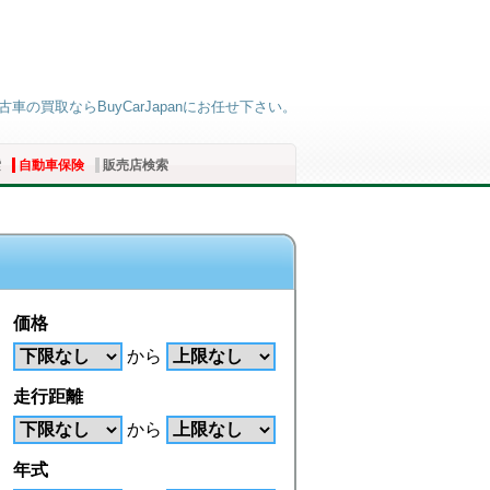
の買取ならBuyCarJapanにお任せ下さい。
索
自動車保険
販売店検索
価格
から
走行距離
から
年式