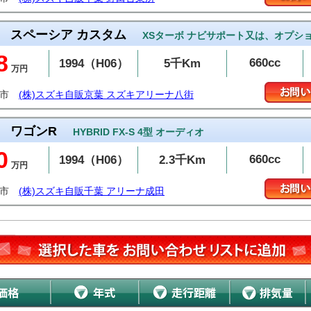
スペーシア カスタム
XSターボ ナビサポート又は、オプシ
8
660cc
1994（H06）
5千Km
万円
街市
(株)スズキ自販京葉 スズキアリーナ八街
ワゴンR
HYBRID FX-S 4型 オーディオ
0
660cc
1994（H06）
2.3千Km
万円
田市
(株)スズキ自販千葉 アリーナ成田