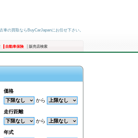
の買取ならBuyCarJapanにお任せ下さい。
索
自動車保険
販売店検索
価格
から
走行距離
から
年式