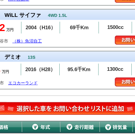
WiLL サイファ
4WD 1.5L
2
1500cc
2004（H16）
69千Km
万円
千谷市
（株）魚沼自工
デミオ
13S
3
1300cc
2016（H28）
95.6千Km
万円
条市
エコカーランド