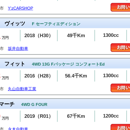
岡市
Y’zCARSHOP
ヴィッツ
F セーフティエディション
1
1300cc
2018（H30）
49千Km
万円
潟市
坂井自動車
フィット
4WD 13G Fパッケージ コンフォートEd
8
1300cc
2016（H28）
56.4千Km
万円
越市
丸山自動車工業
マーチ
4WD G FOUR
9
1200cc
2019（R01）
67千Km
万円
潟市
永木自動車