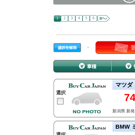
1
2
3
4
5
6
マツダ
選択
7
新潟県 新
BMW 
選択