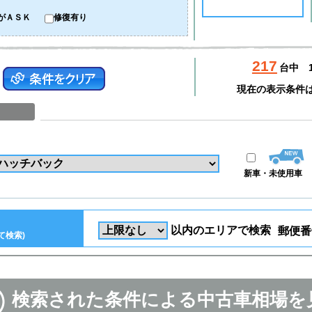
がＡＳＫ
修復有り
217
台中
現在の表示条件
新車・未使用車
以内のエリアで検索
郵便番
て検索)
検索された条件による中古車相場を