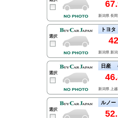
67.
新潟県 長
トヨタ
選択
4
新潟県 新
日産
選択
46
新潟県 上
ルノー
選択
52.