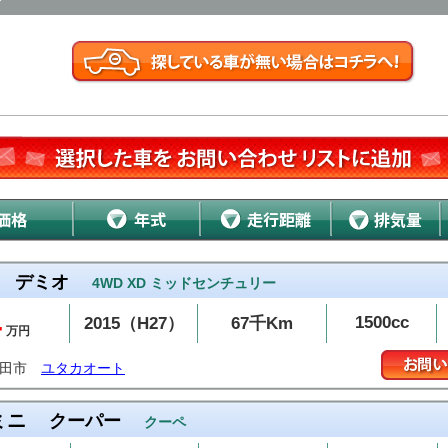
デミオ
4WD XD ミッドセンチュリー
4
1500cc
2015（H27）
67千Km
万円
発田市
ユタカオート
ミニ
クーパー
クーペ