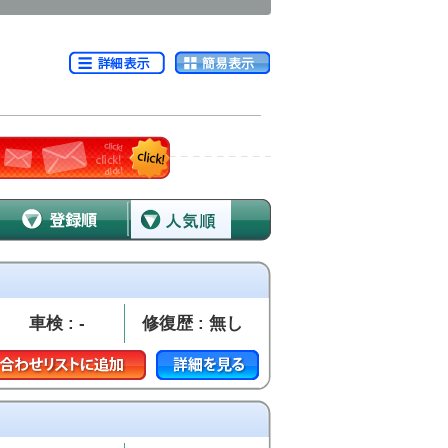
車検 : -
修復歴 : 無し