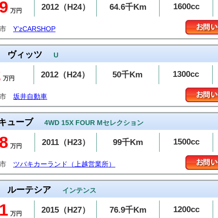
9
1600cc
2012（H24）
64.6千Km
万円
岡市
Y’zCARSHOP
ヴィッツ
U
2
1300cc
2012（H24）
50千Km
万円
潟市
坂井自動車
キューブ
4WD 15X FOUR Mセレクション
.8
1500cc
2011（H23）
99千Km
万円
越市
ツバキカーランド（上越営業所）
ルーテシア
インテンス
1
1200cc
2015（H27）
76.9千Km
万円