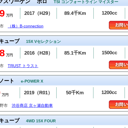
クスワーゲン
ポロ
TSI コンフォートライン マイスター
9
1200cc
2017（H29）
89.4千Km
万円
潟市
（株）B-connection
キューブ
15X Vセレクション
8
1500cc
2016（H28）
85.1千Km
万円
潟市
TRUST トラスト
ノート
e-POWER X
9
1200cc
2019（R01）
50千Km
万円
賀野市
渋谷商店 京ヶ瀬自動車
キューブ
4WD 15X FOUR