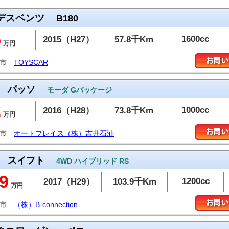
デスベンツ
B180
5
1600cc
2015（H27）
57.8千Km
万円
潟市
TOYSCAR
パッソ
モーダ Gパッケージ
2
1000cc
2016（H28）
73.8千Km
万円
潟市
オートプレイス（株）吉井石油
スイフト
4WD ハイブリッド RS
9
1200cc
2017（H29）
103.9千Km
万円
潟市
（株）B-connection