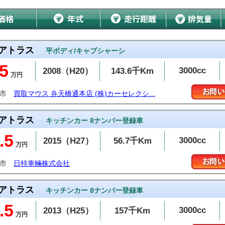
アトラス
平ボディ/キャブシャーシ
5
3000cc
2008（H20）
143.6千Km
万円
潟市
買取マウス 弁天橋通本店 (株)カーセレクシ...
アトラス
キッチンカー 8ナンバー登録車
.5
3000cc
2015（H27）
56.7千Km
万円
上市
日特車輛株式会社
アトラス
キッチンカー 8ナンバー登録車
.5
3000cc
2013（H25）
157千Km
万円