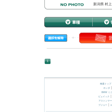
新潟県 村
1
検索トップ
ホンダ
BMW ミ
ビュイック
アストンマー
|
プジョー