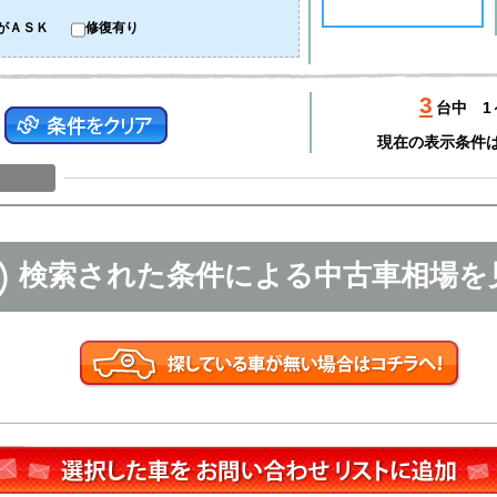
がＡＳＫ
修復有り
3
台中
1
現在の表示条件
検索された条件による中古車相場を