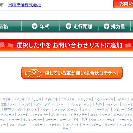
上市
日特車輛株式会社
|
|
|
|
|
|
|
|
|
日本車
ドイツ車
アメリカ車
イギリス車
フランス車
イタリア車
スウェーデン車
レクサス
|
|
|
|
|
|
|
|
|
|
三菱
スバル
マツダ
スズキ
ダイハツ
いすゞ
メルセデスベンツ
AMG
マイバッハ
スマート
|
|
|
|
|
|
|
|
ニ
BMW アルピナ
ポルシェ
アウディ
フォルクスワーゲン
オペル
キャデラック
シボレー
GM
|
|
|
|
|
|
|
|
リンカーン
フォード
マーキュリー
ポンテアック
クライスラー
ダッジ
ジープ
ロールスロイス
|
|
|
|
|
|
|
|
チン
ジャガー
ランドローバー
ローバー
ロータス
MG
TVR
ウェストフィールド
ケータハム
|
|
|
|
|
|
|
ルノー
アルファロメオ
フェラーリ
マセラティ
フィアット
ランボルギーニ
ランチア
アウトビア
サーブ