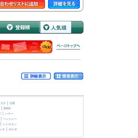
|
トヨタ
日産
|
BMW
|
C
ハマー
|
ベントレー
|
シトロエン
|
ンキ
ボルボ