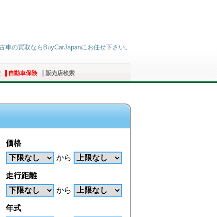
の買取ならBuyCarJapanにお任せ下さい。
索
自動車保険
販売店検索
価格
から
走行距離
から
年式