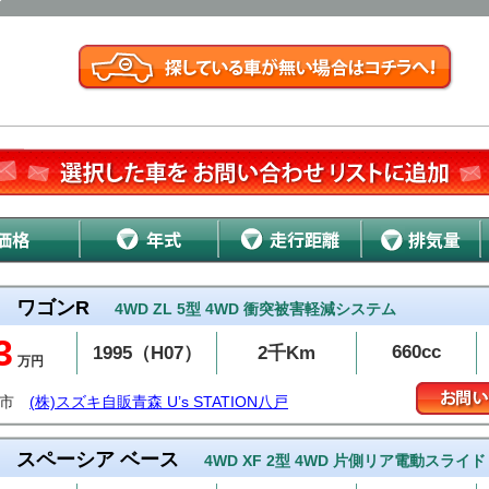
ワゴンR
4WD ZL 5型 4WD 衝突被害軽減システム
3
660cc
1995（H07）
2千Km
万円
戸市
(株)スズキ自販青森 U’s STATION八戸
スペーシア ベース
4WD XF 2型 4WD 片側リア電動スライド