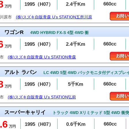
8
660cc
1995（H07）
2.4千Km
万円
所川原市
(株)スズキ自販青森 U’s STATION五所川原
ワゴンR
4WD HYBRID FX-S 4型 4WD 衝
6
660cc
1995（H07）
2.4千Km
万円
森市
(株)スズキ自販青森 U’s STATION青森
アルト ラパン
LC 4WD 5型 4WD バックモニタ付ディスプレ
8
660cc
1995（H07）
5千Km
万円
前市
(株)スズキ自販青森 U’s STATION弘前
スーパーキャリイ
トラック 4WD Xリミテッド 5型 4WD 
.6
660cc
1995（H07）
0.6千Km
万円