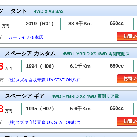
ツ
タント
4WD X VS SA3
9
660cc
2019（R01）
83.8千Km
万円
戸市
カーライフ45本店
スペーシア カスタム
4WD HYBRID XS 4WD 両側電動ス
8
660cc
1994（H06）
6.1千Km
万円
戸市
(株)スズキ自販青森 U’s STATION八戸
スペーシア ギア
4WD HYBRID XZ 4WD 両側リア電
8
660cc
1995（H07）
5.6千Km
万円
つ市
(株)スズキ自販青森 U’s STATIONむつ