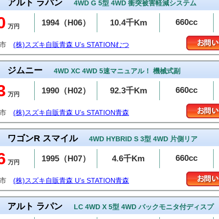
アルト ラパン
4WD G 5型 4WD 衝突被害軽減システム
0
660cc
1994（H06）
10.4千Km
万円
つ市
(株)スズキ自販青森 U’s STATIONむつ
ジムニー
4WD XC 4WD 5速マニュアル！ 機械式副
3
660cc
1990（H02）
92.3千Km
万円
森市
(株)スズキ自販青森 U’s STATION青森
ワゴンR スマイル
4WD HYBRID S 3型 4WD 片側リア
6
660cc
1995（H07）
4.6千Km
万円
森市
(株)スズキ自販青森 U’s STATION青森
アルト ラパン
LC 4WD X 5型 4WD バックモニタ付ディスプ