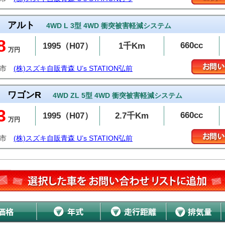
アルト
4WD L 3型 4WD 衝突被害軽減システム
8
660cc
1995（H07）
1千Km
万円
前市
(株)スズキ自販青森 U’s STATION弘前
ワゴンR
4WD ZL 5型 4WD 衝突被害軽減システム
3
660cc
1995（H07）
2.7千Km
万円
前市
(株)スズキ自販青森 U’s STATION弘前