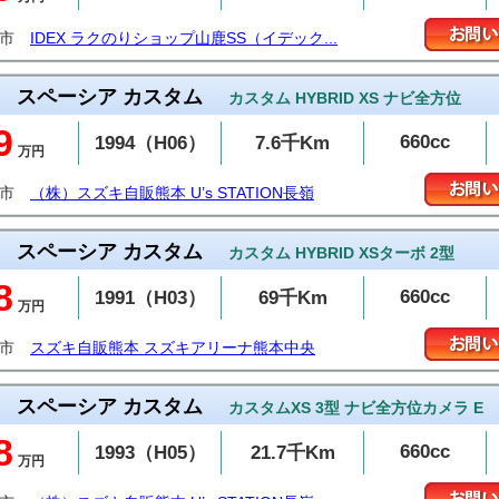
鹿市
IDEX ラクのりショップ山鹿SS（イデック...
スペーシア カスタム
カスタム HYBRID XS ナビ全方位
9
660cc
1994（H06）
7.6千Km
万円
本市
（株）スズキ自販熊本 U’s STATION長嶺
スペーシア カスタム
カスタム HYBRID XSターボ 2型
8
660cc
1991（H03）
69千Km
万円
本市
スズキ自販熊本 スズキアリーナ熊本中央
スペーシア カスタム
カスタムXS 3型 ナビ全方位カメラ E
8
660cc
1993（H05）
21.7千Km
万円