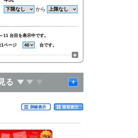
から
～11 台目を表示中です。
は1ページ
台です。
見る