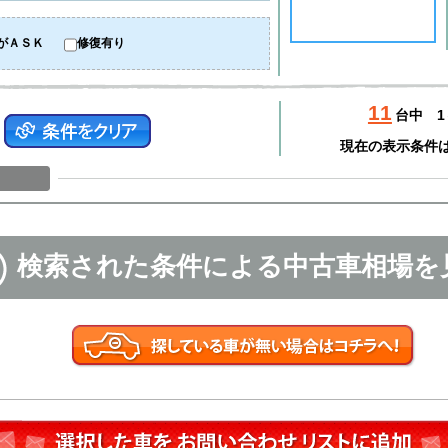
がＡＳＫ
修復有り
11
台中
1
現在の表示条件
検索された条件による中古車相場を