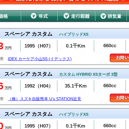
スペーシア カスタム
ハイブリッドXS
3
660cc
1995（H07）
0.1千Km
万円
本市
IDEX カーケア小山SS (イデックス)
スペーシア カスタム
カスタム HYBRID XSターボ 3型
6
660cc
1992（H04）
35.1千Km
万円
本市
（株）スズキ自販熊本 U’s STATION近見
スペーシア カスタム
ハイブリッドXS
0
660cc
1995（H07）
0.1千Km
万円