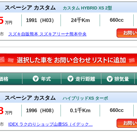
スペーシア カスタム
カスタム HYBRID XS 2型
5
660cc
1991（H03）
24千Km
万円
本市
スズキ自販熊本 スズキアリーナ熊本中央
スペーシア カスタム
ハイブリッドXS ターボ
8
660cc
1996（H08）
0.1千Km
万円
鹿市
IDEX ラクのりショップ山鹿SS（イデック...