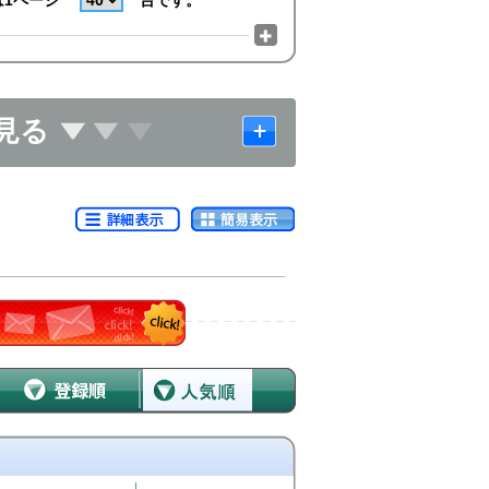
は1ページ
台です。
見る