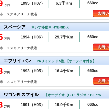
9
660cc
1995（H07）
6.3千Km
万円
スズキアリーナ牧港
添市
スペーシア
車いす移動車 HYBRID X
5
660cc
1994（H06）
29.7千Km
万円
スズキアリーナ牧港
添市
エブリイ バン
PAリミテッド 5型 【オーデイオ付き】
3
660cc
1993（H05）
16.4千Km
万円
スズキアリーナ牧港
添市
ワゴンR スマイル
【オーデイオ（CD・ラジオ・Blueto
3
660cc
1991（H03）
19.9千Km
万円