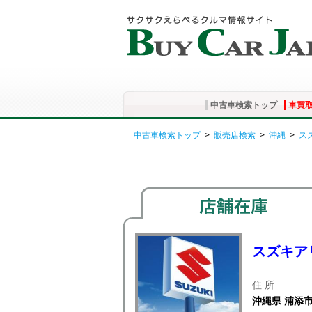
中古車検索トップ
車買
中古車検索トップ
>
販売店検索
>
沖縄
>
ス
スズキア
住 所
沖縄県 浦添市