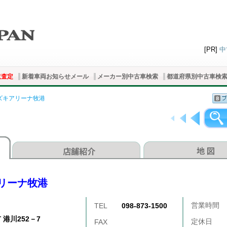
[PR]
中
取査定
新着車両お知らせメール
メーカー別中古車検索
都道府県別中古車検
ズキアリーナ牧港
リーナ牧港
営業時間
TEL
098-873-1500
 港川252－7
定休日
FAX