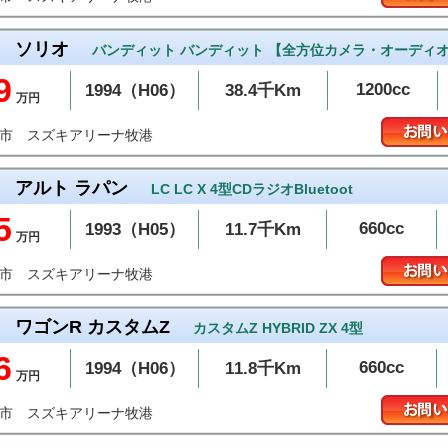
ソリオ
バンディット バンディット 【全方位カメラ・オーディ
9
1200cc
1994（H06）
38.4千Km
万円
スズキアリーナ牧港
添市
アルト ラパン
LC LC X 4型CDラジオBluetoot
5
660cc
1993（H05）
11.7千Km
万円
スズキアリーナ牧港
添市
ワゴンR カスタムZ
カスタムZ HYBRID ZX 4型
6
660cc
1994（H06）
11.8千Km
万円
スズキアリーナ牧港
添市