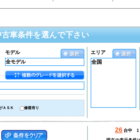
中古車条件を選んで下さい
モデル
エリア
全国
がＡＳＫ
修復有り
26
台中
1