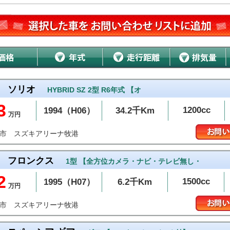
ソリオ
HYBRID SZ 2型 R6年式 【オ
3
1200cc
1994（H06）
34.2千Km
万円
スズキアリーナ牧港
添市
フロンクス
1型 【全方位カメラ・ナビ・テレビ無し・
2
1500cc
1995（H07）
6.2千Km
万円
スズキアリーナ牧港
添市