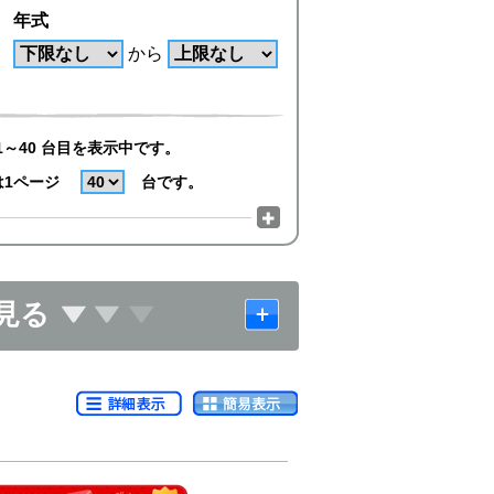
年式
から
1～40 台目を表示中です。
は1ページ
台です。
見る