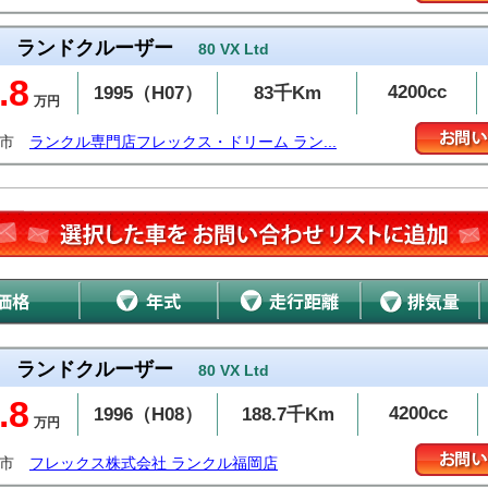
ランドクルーザー
80 VX Ltd
.8
4200cc
1995（H07）
83千Km
万円
台市
ランクル専門店フレックス・ドリーム ラン...
ランドクルーザー
80 VX Ltd
.8
4200cc
1996（H08）
188.7千Km
万円
岡市
フレックス株式会社 ランクル福岡店