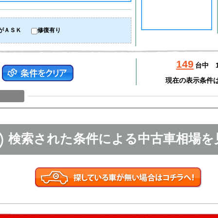
がＡＳＫ
修復有り
149
台中
現在の表示条件
検索された条件による中古車相場を