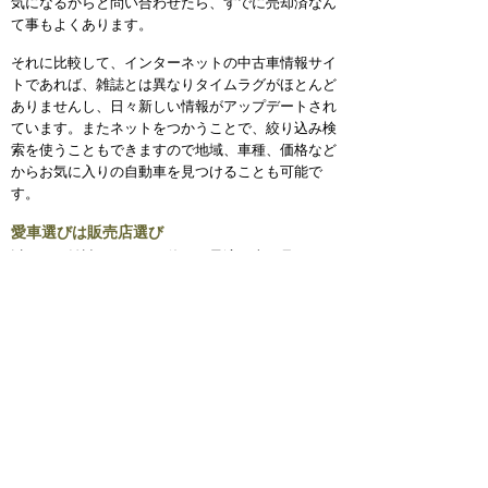
気になるからと問い合わせたら、すでに売却済なん
て事もよくあります。
それに比較して、インターネットの中古車情報サイ
トであれば、雑誌とは異なりタイムラグがほとんど
ありませんし、日々新しい情報がアップデートされ
ています。またネットをつかうことで、絞り込み検
索を使うこともできますので地域、車種、価格など
からお気に入りの自動車を見つけることも可能で
す。
愛車選びは販売店選び
以下に、雑誌やネットを使って最適の車を見つけた
としても、車という決して安くない買い物をするの
ですから、納得行くまで自分に最適のものを見つけ
るためには勉強も重要だと思います。
とはいっても、そうしたところから情報を得るだけ
では、日々中古車を扱っている専門店のスタッフと
知識量は縮まる事はないでしょう。
そうであるならば、その車を実際に見て、そして販
売店のスタッフと詳しい話をしてこそ、その車につ
いての情報を得ることはできるのではないでしょう