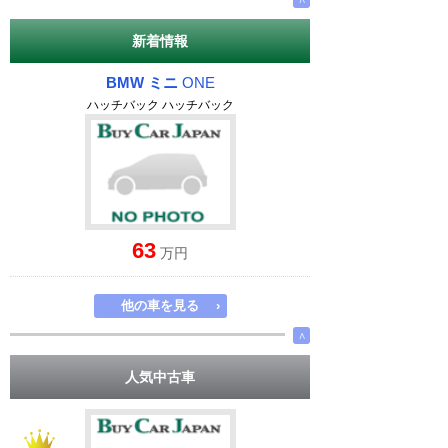
新着情報
BMW ミニ
ONE
ハッチバック ハッチバック
63
万円
他の車を見る
›
∧
人気中古車