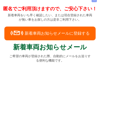
匿名でご利用頂けますので、ご安心下さい！
新着車両をいち早く確認したい、または現在登録された車両
が無い車をお探しの方は是非ご利用下さい。
新着車両お知らせメールに登録する
新着車両お知らせメール
ご希望の車両が登録された際、自動的にメールをお送りす
る便利な機能です。
← メインページへ
← 戻る
マーキュリーの各モデルのご紹介
下記リンクよりマーキュリーの各モデルについてご覧頂
けます。
クーガー
|
グランドマーキス
|
コロニーパーク
|
セーブル
|
セーブル ワゴン
|
マウンテニア
マーキュリーの中古車がとても気に入りました
中古車情報検索サイト