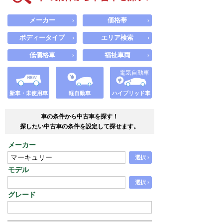
メーカー
価格帯
›
›
ボディータイプ
エリア検索
›
›
低価格車
福祉車両
›
›
電気自動車
新車・未使用車
軽自動車
ハイブリッド車
車の条件から中古車を探す！
探したい中古車の条件を設定して探せます。
メーカー
›
選択
モデル
›
選択
グレード