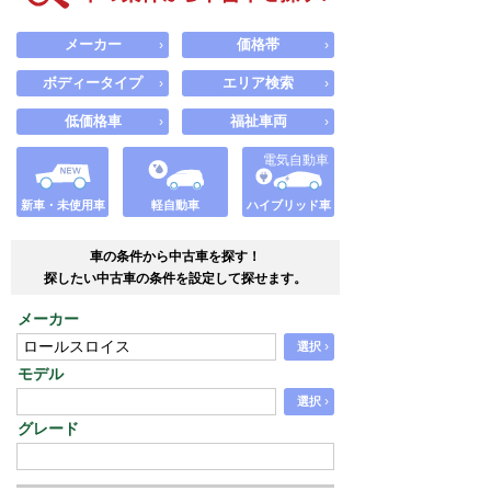
メーカー
価格帯
›
›
ボディータイプ
エリア検索
›
›
低価格車
福祉車両
›
›
電気自動車
新車・未使用車
軽自動車
ハイブリッド車
車の条件から中古車を探す！
探したい中古車の条件を設定して探せます。
メーカー
›
選択
モデル
›
選択
グレード