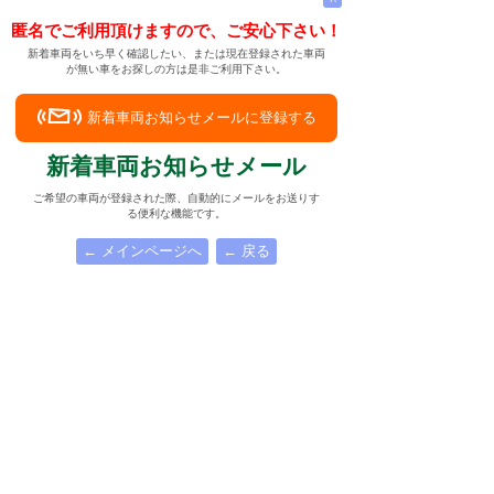
匿名でご利用頂けますので、ご安心下さい！
新着車両をいち早く確認したい、または現在登録された車両
が無い車をお探しの方は是非ご利用下さい。
新着車両お知らせメールに登録する
新着車両お知らせメール
ご希望の車両が登録された際、自動的にメールをお送りす
る便利な機能です。
← メインページへ
← 戻る
ロールスロイスの各モデルのご紹介
下記リンクよりロールスロイスの各モデルについてご覧
頂けます。
カリナン
|
コーニッシュ
|
ゴースト
|
シルバークラウド
|
シルバースパー
|
シルバースピリット
|
シルバーセラフ
|
シルバードーン
|
シルバーレイス
|
ドーン
|
パークウォード
|
ファントム
|
ファントム クーペ
|
ファントム ドロップヘッドクーペ
|
レイス
きっといつか中古車でいいのでロールスロイス