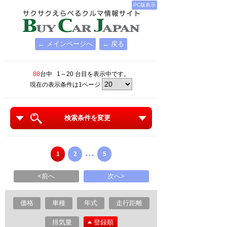
PC版表示
← メインページへ
← 戻る
88
台中 1～20 台目を表示中です。
現在の表示条件は1ページ
検索条件を変更
...
1
2
5
<前へ
次へ>
価格
車種
年式
走行距離
排気量
登録順