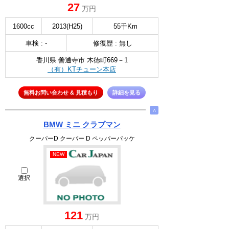
27
万円
1600cc
2013(H25)
55千Km
車検 : -
修復歴 : 無し
香川県 善通寺市 木徳町669－1
（有）KTチューン本店
無料お問い合わせ & 見積もり
詳細を見る
∧
BMW ミニ クラブマン
クーパーD クーパー D ペッパーパッケ
NEW
選択
121
万円