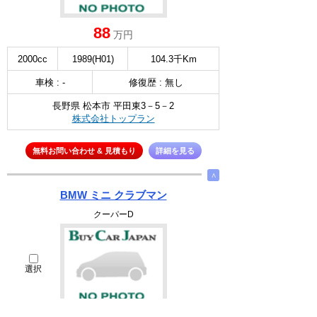
88
万円
2000cc
1989(H01)
104.3千Km
車検 : -
修復歴 : 無し
長野県 松本市 平田東3－5－2
株式会社トップラン
無料お問い合わせ & 見積もり
詳細を見る
∧
BMW ミニ クラブマン
クーパーD
選択