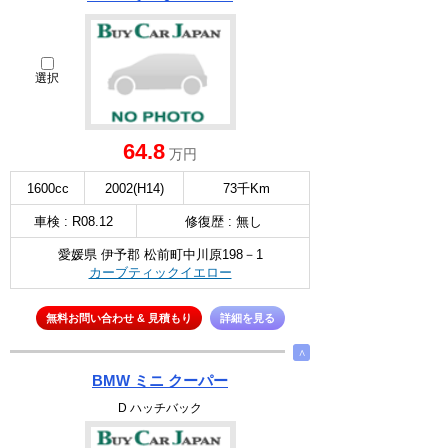
選択
64.8
万円
1600cc
2002(H14)
73千Km
車検 : R08.12
修復歴 : 無し
愛媛県 伊予郡 松前町中川原198－1
カーブティックイエロー
無料お問い合わせ & 見積もり
詳細を見る
∧
BMW ミニ クーパー
D ハッチバック