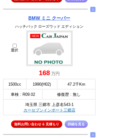
∧
BMW ミニ クーパー
ハッチバック ローズウッド エディション
NEW
選択
168
万円
1500cc
1990(H02)
47.2千Km
車検 : R09.02
修復歴 : 無し
埼玉県 三郷市 上彦名543-1
カーセブンインポート三郷店
無料お問い合わせ & 見積もり
詳細を見る
∧