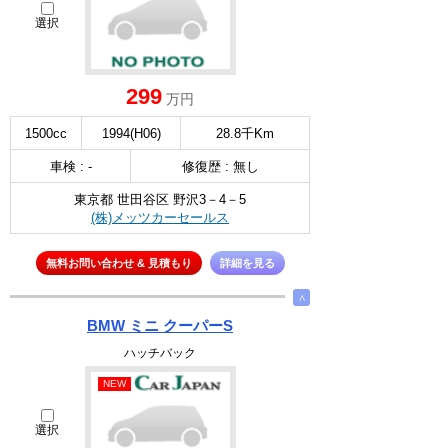
選択
299
万円
1500cc
1994(H06)
28.8千Km
車検 : -
修復歴 : 無し
東京都 世田谷区 野沢3－4－5
(株)メッツカーセールス
無料お問い合わせ & 見積もり
詳細を見る
∧
BMW ミニ クーパーS
ハッチバック
NEW
選択