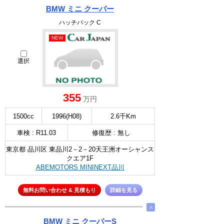
BMW ミニ クーパー
ハッチバック C
NEW
選択
355
万円
1500cc
1996(H08)
2.6千Km
車検 : R11.03
修復歴 : 無し
東京都 品川区 東品川2－2－20天王洲オーシャンス
クエア1F
ABEMOTORS MININEXT品川
無料お問い合わせ & 見積もり
詳細を見る
∧
BMW ミニ クーパーS