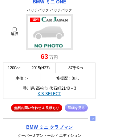
BMW ミニ ONE
ハッチバック ハッチバック
NEW
選択
63
万円
1200cc
2015(H27)
87千Km
車検 : -
修復歴 : 無し
香川県 高松市 伏石町2140－3
K’S SELECT
無料お問い合わせ & 見積もり
詳細を見る
∧
BMW ミニ クラブマン
クーパーD アントールド エディション