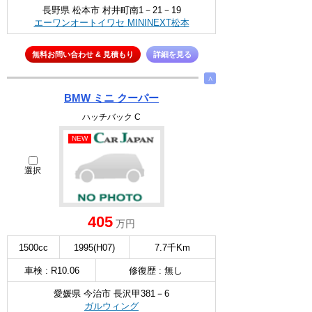
長野県 松本市 村井町南1－21－19
エーワンオートイワセ MININEXT松本
無料お問い合わせ & 見積もり
詳細を見る
∧
BMW ミニ クーパー
ハッチバック C
NEW
選択
405
万円
1500cc
1995(H07)
7.7千Km
車検 : R10.06
修復歴 : 無し
愛媛県 今治市 長沢甲381－6
ガルウィング