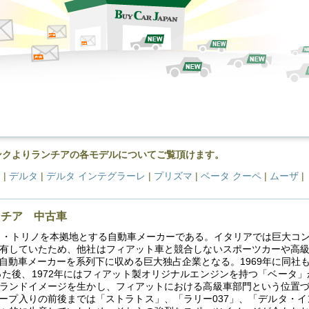
ンクよりランチアの各モデルについてご覧頂けます。
ラ
|
デルタ
|
デルタ インテグラーレ
|
プリズマ
|
ベータ クーペ
|
ムーザ
|
ンチア 中古車
リア・トリノを本拠地とする自動車メーカーである。イタリアでは巨大コ
有していたため、他社はフィアット車と競合しないスポーツカーや高
自動車メーカーを系列下に収める巨大独占企業となる。1969年に同社
った後、1972年にはフィアット製オリジナルエンジンを持つ「ベータ」
ランドイメージを生かし、フィアットにおける高級車部門という位置
ープ入りの前後までは「ストラトス」、「ラリー037」、「デルタ・イ