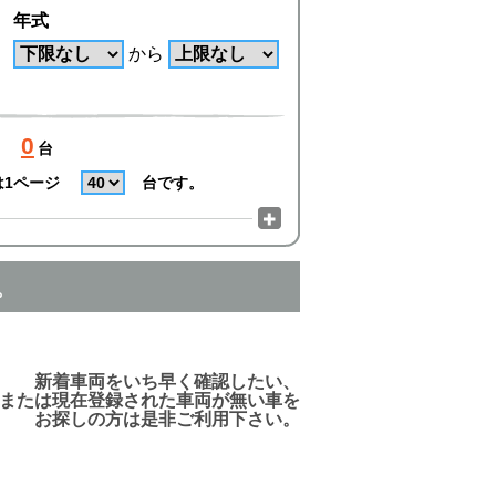
年式
から
0
台
は1ページ
台です。
。
でご利用頂けますので、ご安心下さい!
新着車両をいち早く確認したい、
または現在登録された車両が無い車を
お探しの方は是非ご利用下さい。