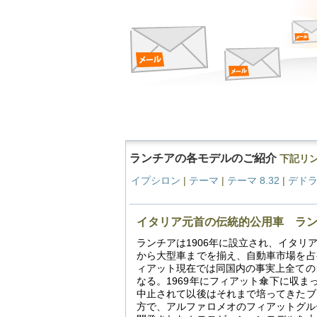
ランチアの各モデルのご紹介
下記リ
イプシロン
|
テーマ
|
テーマ 8.32
|
デド
イタリア元首の伝統的公用車 ラ
ランチアは1906年に設立され、イタ
から大型車までを揃え、自動車市場を占
ィアット現在では同国内の事実上全ての
なる。1969年にフィアット傘下に収ま
中止されて以後はそれまで培ってきたブ
方で、アルファロメオのフィアットグル