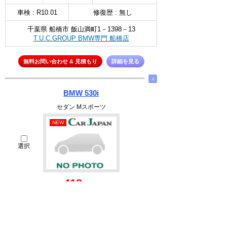
車検 : R10.01
修復歴 : 無し
千葉県 船橋市 飯山満町1－1398－13
T.U.C.GROUP BMW専門 船橋店
無料お問い合わせ & 見積もり
詳細を見る
∧
BMW 530i
セダン Mスポーツ
NEW
選択
418
万円
2000cc
1991(H03)
33.3千Km
車検 : -
修復歴 : 無し