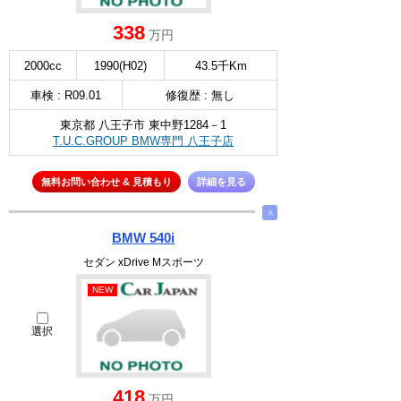
338
万円
2000cc
1990(H02)
43.5千Km
車検 : R09.01
修復歴 : 無し
東京都 八王子市 東中野1284－1
T.U.C.GROUP BMW専門 八王子店
無料お問い合わせ & 見積もり
詳細を見る
∧
BMW 540i
セダン xDrive Mスポーツ
NEW
選択
418
万円