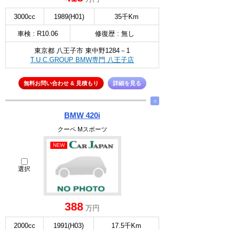
3000cc
1989(H01)
35千Km
車検 : R10.06
修復歴 : 無し
東京都 八王子市 東中野1284－1
T.U.C.GROUP BMW専門 八王子店
無料お問い合わせ & 見積もり
詳細を見る
∧
BMW 420i
クーペ Mスポーツ
NEW
選択
388
万円
2000cc
1991(H03)
17.5千Km