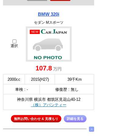
BMW 320i
セダン Mスポーツ
NEW
選択
107.8
万円
2000cc
2015(H27)
39千Km
車検 : -
修復歴 : 無し
神奈川県 横浜市 都筑区見花山40-12
（株）アバンティー
無料お問い合わせ & 見積もり
詳細を見る
∧