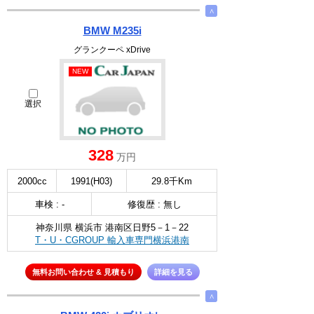
∧
BMW M235i
グランクーペ xDrive
NEW
選択
328
万円
2000cc
1991(H03)
29.8千Km
車検 : -
修復歴 : 無し
神奈川県 横浜市 港南区日野5－1－22
T・U・CGROUP 輸入車専門横浜港南
無料お問い合わせ & 見積もり
詳細を見る
∧