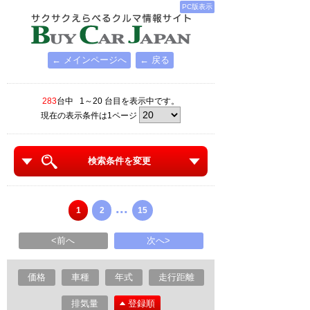
PC版表示
← メインページへ
← 戻る
283
台中 1～20 台目を表示中です。
現在の表示条件は1ページ
検索条件を変更
...
1
2
15
<前へ
次へ>
価格
車種
年式
走行距離
排気量
登録順