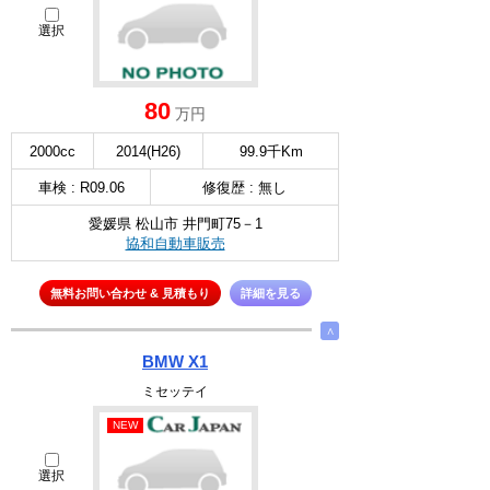
選択
80
万円
2000cc
2014(H26)
99.9千Km
車検 : R09.06
修復歴 : 無し
愛媛県 松山市 井門町75－1
協和自動車販売
無料お問い合わせ & 見積もり
詳細を見る
∧
BMW X1
ミセッテイ
NEW
選択