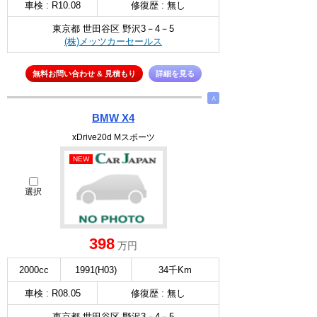
車検 : R10.08
修復歴 : 無し
東京都 世田谷区 野沢3－4－5
(株)メッツカーセールス
無料お問い合わせ & 見積もり
詳細を見る
∧
BMW X4
xDrive20d Mスポーツ
NEW
選択
398
万円
2000cc
1991(H03)
34千Km
車検 : R08.05
修復歴 : 無し
東京都 世田谷区 野沢3－4－5