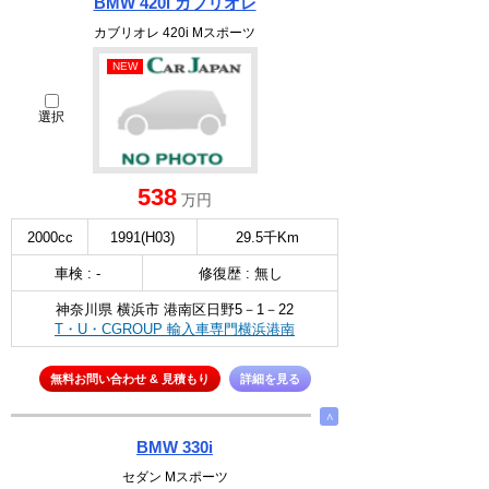
BMW 420i カブリオレ
カブリオレ 420i Mスポーツ
NEW
選択
538
万円
2000cc
1991(H03)
29.5千Km
車検 : -
修復歴 : 無し
神奈川県 横浜市 港南区日野5－1－22
T・U・CGROUP 輸入車専門横浜港南
無料お問い合わせ & 見積もり
詳細を見る
∧
BMW 330i
セダン Mスポーツ