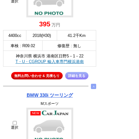
選択
395
万円
4400cc
2018(H30)
41.2千Km
車検 : R09.02
修復歴 : 無し
神奈川県 横浜市 港南区日野5－1－22
T・U・CGROUP 輸入車専門横浜港南
無料お問い合わせ & 見積もり
詳細を見る
∧
BMW 330i ツーリング
Mスポーツ
NEW
選択