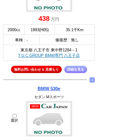
438
万円
2000cc
1993(H05)
35.1千Km
車検 : -
修復歴 : 無し
東京都 八王子市 東中野1284－1
T.U.C.GROUP BMW専門 八王子店
無料お問い合わせ & 見積もり
詳細を見る
∧
BMW 530e
セダン Mスポーツ
NEW
選択