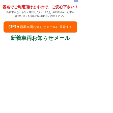
匿名でご利用頂けますので、ご安心下さい！
新着車両をいち早く確認したい、または現在登録された車両
が無い車をお探しの方は是非ご利用下さい。
新着車両お知らせメールに登録する
新着車両お知らせメール
ご希望の車両が登録された際、自動的にメールをお送りす
る便利な機能です。
← メインページへ
← 戻る
サーブの各モデルのご紹介
下記リンクよりサーブの各モデルについてご覧頂けま
す。
9-3
|
9-3 カブリオレ
|
9-3 スポーツエステート
|
9-5
|
9-5 エステート
|
9-7X
|
900
|
900 カブリオレ
|
900 クーペ
|
9000
|
9000 カブリオレ
|
9000 ターボ
中古車情報検索サイト
バイカージャパン