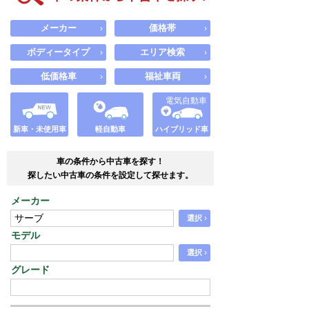
メーカー
価格帯
›
›
ボディータイプ
エリア検索
›
›
低価格車
福祉車両
›
›
電気自動車
新車・未使用車
軽自動車
ハイブリッド車
車の条件から中古車を探す！
探したい中古車の条件を設定して探せます。
メーカー
›
選択
モデル
›
選択
グレード