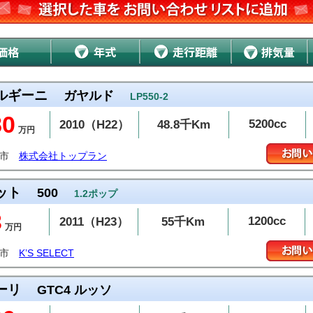
ルギーニ
ガヤルド
LP550-2
80
5200cc
2010（H22）
48.8千Km
万円
本市
株式会社トップラン
ット
500
1.2ポップ
3
1200cc
2011（H23）
55千Km
万円
松市
K’S SELECT
ーリ
GTC4 ルッソ