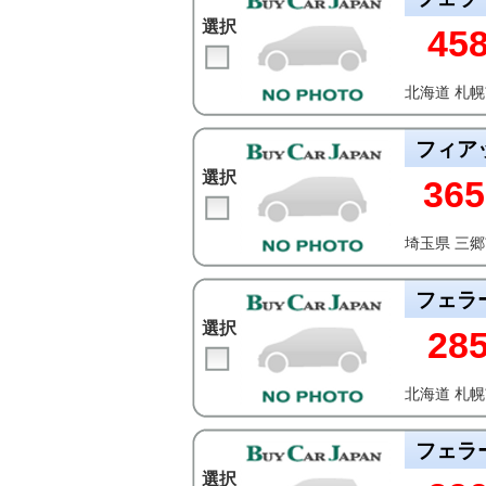
選択
45
北海道 札
フィア
選択
365
埼玉県 三
フェラ
選択
28
北海道 札
フェラ
選択