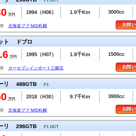
F1 DCT
80
3000cc
1994（H06）
1.6千Km
万円
幌市
北海道ブブ MID札幌
ット
ドブロ
.6
1500cc
1995（H07）
1.8千Km
万円
郷市
カーセブンインポート三郷店
ーリ
488GTB
F1
50
3900cc
2018（H30）
9.7千Km
万円
幌市
北海道ブブ MID札幌
ーリ
296GTB
F1 DCT