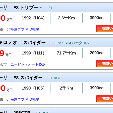
ーリ
F8 トリブート
F1
90
3900cc
1992（H04）
2.6千Km
万円
幌市
北海道ブブ MID札幌
ァロメオ
スパイダー
2.0 ツインスパーク 16V
.9
2000cc
1999（H11）
71.7千Km
万円
横浜市
エーゼットオート横浜
ーリ
F8 スパイダー
F1 DCT
90
3900cc
1993（H05）
2千Km
万円
幌市
北海道ブブ MID札幌
ーリ
296GTB