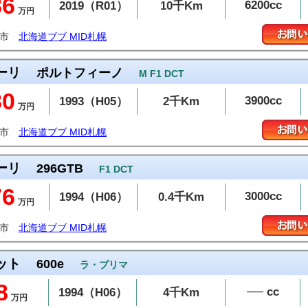
86
6200cc
2019（R01）
10千Km
万円
幌市
北海道ブブ MID札幌
ーリ
ポルトフィーノ
M F1 DCT
80
3900cc
1993（H05）
2千Km
万円
幌市
北海道ブブ MID札幌
ーリ
296GTB
F1 DCT
76
3000cc
1994（H06）
0.4千Km
万円
幌市
北海道ブブ MID札幌
ット
600e
ラ・プリマ
8
── cc
1994（H06）
4千Km
万円