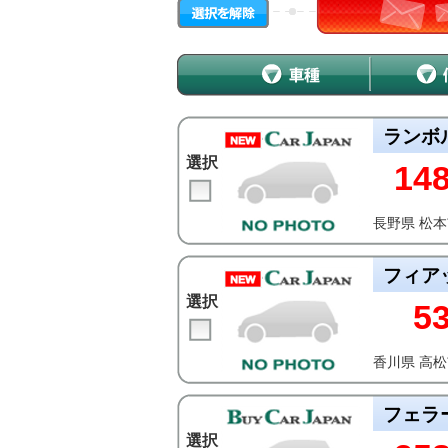
ランボ
選択
14
長野県 松
フィア
選択
5
香川県 高
フェラ
選択