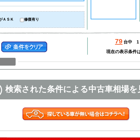
がＡＳＫ
修復有り
79
台中
1
現在の表示条件
検索された条件による中古車相場を