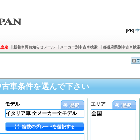
[PR]
中
取査定
新着車両お知らせメール
メーカー別中古車検索
都道府県別中古車検
中古車条件を選んで下さい
モデル
エリア
全国