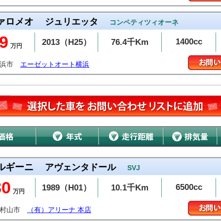
ァロメオ
ジュリエッタ
コンペティツィオーネ
9
1400cc
2013（H25）
76.4千Km
万円
横浜市
エーゼットオート横浜
ルギーニ
アヴェンタドール
SVJ
80
6500cc
1989（H01）
10.1千Km
万円
蔵村山市
（有）アリーナ 本店