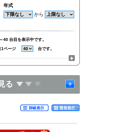
年式
から
～40 台目を表示中です。
は1ページ
台です。
見る