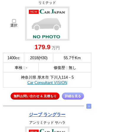
リミテッド
NEW
選択
179.9
万円
1400cc
2018(H30)
55.7千Km
車検 : -
修復歴 : 無し
神奈川県 厚木市 下川入114－5
Car Consultant VISION
無料お問い合わせ & 見積もり
詳細を見る
∧
ジープ ラングラー
アンリミテッド サハラ
NEW