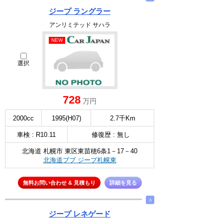
ジープ ラングラー
アンリミテッド サハラ
NEW
選択
728
万円
2000cc
1995(H07)
2.7千Km
車検 : R10.11
修復歴 : 無し
北海道 札幌市 東区東苗穂6条1－17－40
北海道ブブ ジープ札幌東
無料お問い合わせ & 見積もり
詳細を見る
∧
ジープ レネゲード