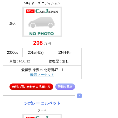
50イヤーズ エディション
NEW
選択
208
万円
2300cc
2015(H27)
134千Km
車検 : R08.12
修復歴 : 無し
愛媛県 東温市 北野田47－1
軽四マーケット
無料お問い合わせ & 見積もり
詳細を見る
∧
シボレー コルベット
クーペ