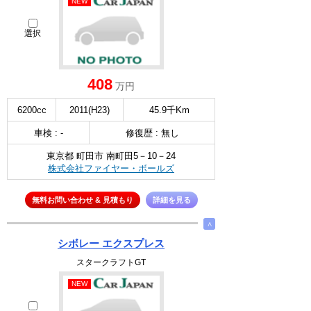
NEW
選択
408
万円
6200cc
2011(H23)
45.9千Km
車検 : -
修復歴 : 無し
東京都 町田市 南町田5－10－24
株式会社ファイヤー・ボールズ
無料お問い合わせ & 見積もり
詳細を見る
∧
シボレー エクスプレス
スタークラフトGT
NEW