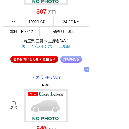
307
万円
—cc
1992(H04)
24.2千Km
車検 : R09.12
修復歴 : 無し
埼玉県 三郷市 上彦名543-1
カーセブンインポート三郷店
無料お問い合わせ & 見積もり
詳細を見る
∧
テスラ モデルY
RWD
NEW
選択
540