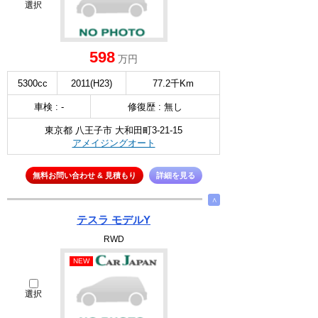
選択
598
万円
5300cc
2011(H23)
77.2千Km
車検 : -
修復歴 : 無し
東京都 八王子市 大和田町3-21-15
アメイジングオート
無料お問い合わせ & 見積もり
詳細を見る
∧
テスラ モデルY
RWD
NEW
選択