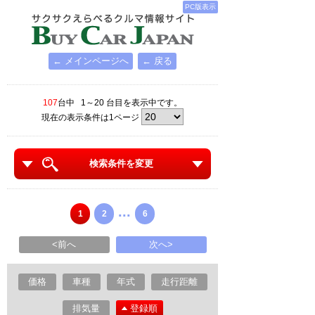
PC版表示
← メインページへ
← 戻る
107
台中 1～20 台目を表示中です。
現在の表示条件は1ページ
検索条件を変更
...
1
2
6
<前へ
次へ>
価格
車種
年式
走行距離
排気量
登録順