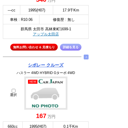
万円
—cc
1995(H07)
17.9千Km
車検 : R10.06
修復歴 : 無し
群馬県 太田市 高林東町1699-1
アップル太田店
無料お問い合わせ & 見積もり
詳細を見る
∧
シボレー クルーズ
ハスラー 4WD HYBRID Gターボ 4WD
NEW
選択
167
万円
660cc
1995(H07)
0.1千Km