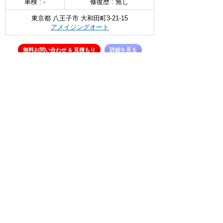
車検 : -
修復歴 : 無し
東京都 八王子市 大和田町3-21-15
アメイジングオート
無料お問い合わせ & 見積もり
詳細を見る
∧
ジープ グランドチェロキー L
リミテッド
選択
538
万円
3600cc
1992(H04)
48.8千Km
車検 : R09.08
修復歴 : 無し
北海道 苫小牧市 新開町3－16－7