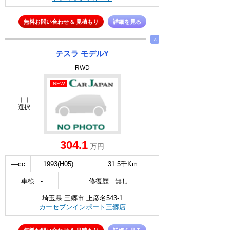
無料お問い合わせ & 見積もり
詳細を見る
∧
テスラ モデルY
RWD
NEW
選択
304.1
万円
—cc
1993(H05)
31.5千Km
車検 : -
修復歴 : 無し
埼玉県 三郷市 上彦名543-1
カーセブンインポート三郷店