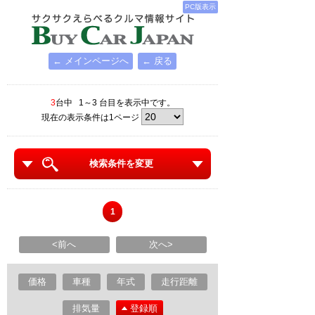
PC版表示
← メインページへ
← 戻る
3
台中 1～3 台目を表示中です。
現在の表示条件は1ページ
検索条件を変更
1
<前へ
次へ>
価格
車種
年式
走行距離
排気量
登録順