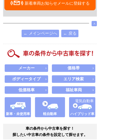
新着車両お知らせメールに登録する
∧
← メインページへ
← 戻る
メーカー
価格帯
›
›
ボディータイプ
エリア検索
›
›
低価格車
福祉車両
›
›
電気自動車
新車・未使用車
軽自動車
ハイブリッド車
車の条件から中古車を探す！
探したい中古車の条件を設定して探せます。