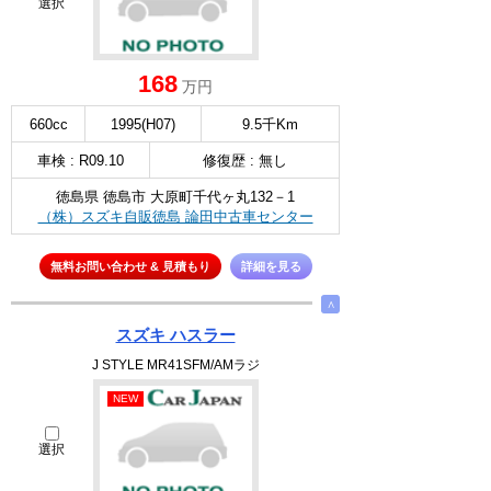
選択
168
万円
660cc
1995(H07)
9.5千Km
車検 : R09.10
修復歴 : 無し
徳島県 徳島市 大原町千代ヶ丸132－1
（株）スズキ自販徳島 論田中古車センター
無料お問い合わせ & 見積もり
詳細を見る
∧
スズキ ハスラー
J STYLE MR41SFM/AMラジ
NEW
選択