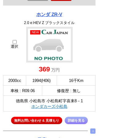
ホンダ ZR-V
2.0 e:HEV Z ブラックスタイル
NEW
選択
369
万円
2000cc
1994(H06)
16千Km
車検 : R09.06
修復歴 : 無し
徳島県 小松島市 小松島町字喜来8－1
ホンダカーズ小松島
無料お問い合わせ & 見積もり
詳細を見る
∧