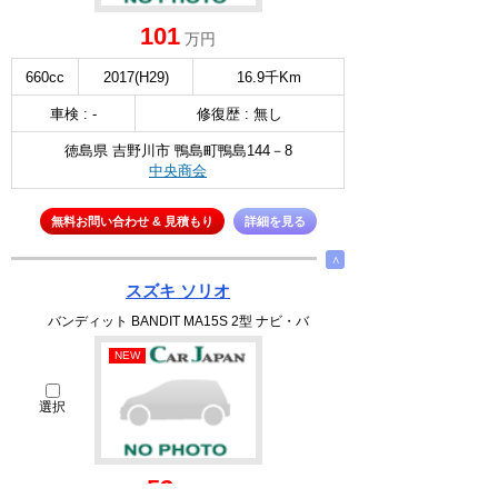
101
万円
660cc
2017(H29)
16.9千Km
車検 : -
修復歴 : 無し
徳島県 吉野川市 鴨島町鴨島144－8
中央商会
無料お問い合わせ & 見積もり
詳細を見る
∧
スズキ ソリオ
バンディット BANDIT MA15S 2型 ナビ・バ
NEW
選択
52
万円