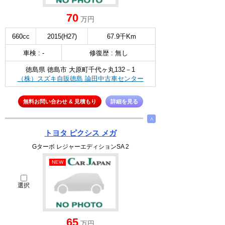
70
万円
660cc
2015(H27)
67.9千Km
車検 : -
修復歴 : 無し
徳島県 徳島市 大原町千代ヶ丸132－1
（株）スズキ自販徳島 論田中古車センター
無料お問い合わせ & 見積もり
詳細を見る
∧
トヨタ ピクシス メガ
Gターボ レジャーエディションSA 2
NEW
選択
65
万円