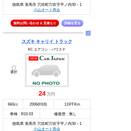
徳島県 美馬市 穴吹町穴吹字平ノ内30－1
小山オート商会
無料お問い合わせ & 見積もり
詳細を見る
∧
スズキ キャリイ トラック
KC エアコン・パワステ
NEW
選択
24
万円
660cc
2006(H18)
119千Km
車検 : R10.03
修復歴 : 無し
徳島県 美馬市 穴吹町穴吹字平ノ内30－1
小山オート商会