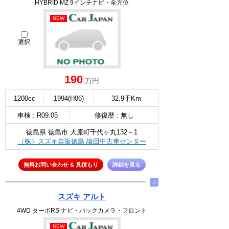
HYBRID MZ 9インチナビ・全方位
NEW
選択
190
万円
1200cc
1994(H06)
32.9千Km
車検 : R09.05
修復歴 : 無し
徳島県 徳島市 大原町千代ヶ丸132－1
（株）スズキ自販徳島 論田中古車センター
無料お問い合わせ & 見積もり
詳細を見る
∧
スズキ アルト
4WD ターボRS ナビ・バックカメラ・フロント
NEW