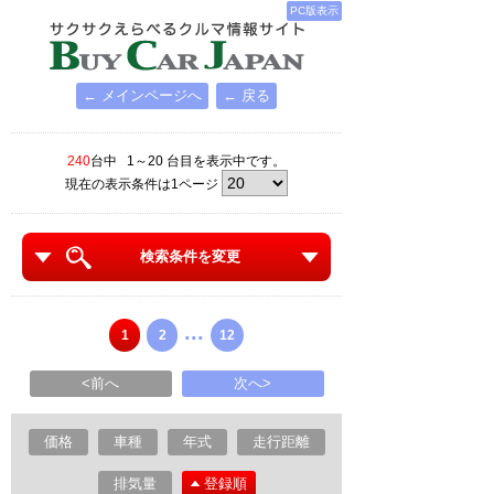
PC版表示
← メインページへ
← 戻る
240
台中 1～20 台目を表示中です。
現在の表示条件は1ページ
検索条件を変更
...
1
2
12
<前へ
次へ>
価格
車種
年式
走行距離
排気量
登録順