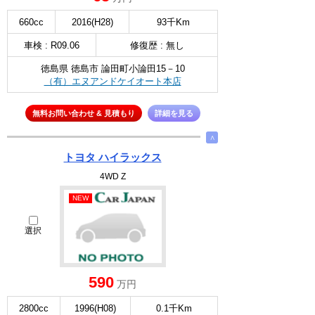
660cc
2016(H28)
93千Km
車検 : R09.06
修復歴 : 無し
徳島県 徳島市 論田町小論田15－10
（有）エヌアンドケイオート本店
無料お問い合わせ & 見積もり
詳細を見る
∧
トヨタ ハイラックス
4WD Z
NEW
選択
590
万円
2800cc
1996(H08)
0.1千Km