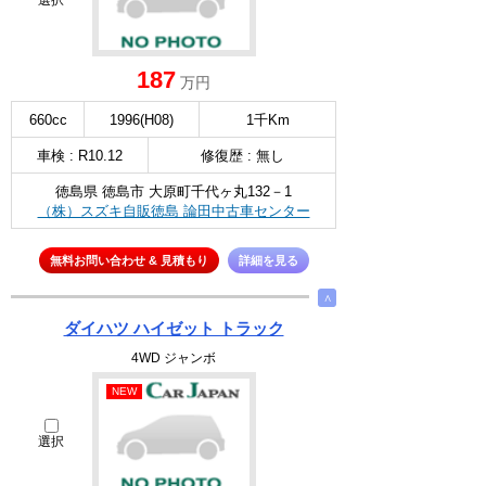
選択
187
万円
660cc
1996(H08)
1千Km
車検 : R10.12
修復歴 : 無し
徳島県 徳島市 大原町千代ヶ丸132－1
（株）スズキ自販徳島 論田中古車センター
無料お問い合わせ & 見積もり
詳細を見る
∧
ダイハツ ハイゼット トラック
4WD ジャンボ
NEW
選択