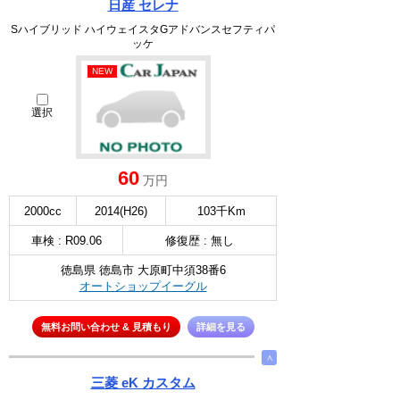
日産 セレナ
Sハイブリッド ハイウェイスタGアドバンスセフティパ
ッケ
NEW
選択
60
万円
2000cc
2014(H26)
103千Km
車検 : R09.06
修復歴 : 無し
徳島県 徳島市 大原町中須38番6
オートショップイーグル
無料お問い合わせ & 見積もり
詳細を見る
∧
三菱 eK カスタム