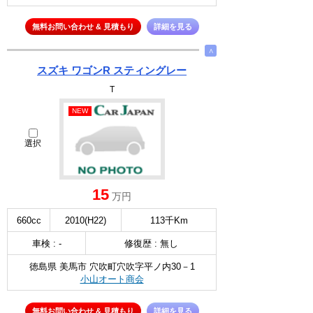
無料お問い合わせ & 見積もり
詳細を見る
∧
スズキ ワゴンR スティングレー
T
NEW
選択
15
万円
660cc
2010(H22)
113千Km
車検 : -
修復歴 : 無し
徳島県 美馬市 穴吹町穴吹字平ノ内30－1
小山オート商会
無料お問い合わせ & 見積もり
詳細を見る