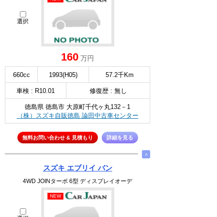
選択
160
万円
660cc
1993(H05)
57.2千Km
車検 : R10.01
修復歴 : 無し
徳島県 徳島市 大原町千代ヶ丸132－1
（株）スズキ自販徳島 論田中古車センター
無料お問い合わせ & 見積もり
詳細を見る
∧
スズキ エブリイ バン
4WD JOINターボ 6型 ディスプレイオーデ
NEW