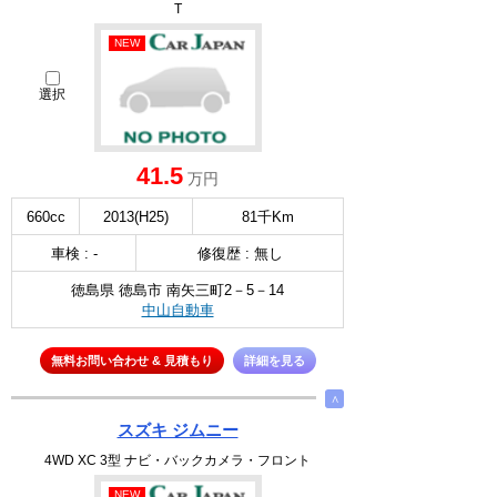
T
NEW
選択
41.5
万円
660cc
2013(H25)
81千Km
車検 : -
修復歴 : 無し
徳島県 徳島市 南矢三町2－5－14
中山自動車
無料お問い合わせ & 見積もり
詳細を見る
∧
スズキ ジムニー
4WD XC 3型 ナビ・バックカメラ・フロント
NEW