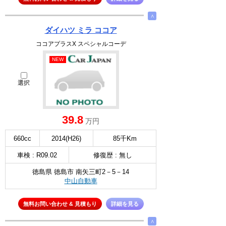
∧
ダイハツ ミラ ココア
ココアプラスX スペシャルコーデ
NEW
選択
39.8
万円
660cc
2014(H26)
85千Km
車検 : R09.02
修復歴 : 無し
徳島県 徳島市 南矢三町2－5－14
中山自動車
無料お問い合わせ & 見積もり
詳細を見る
∧