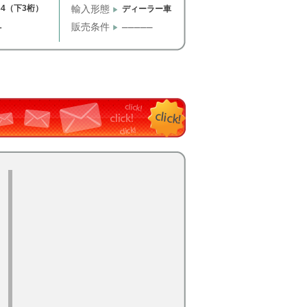
34（下3桁）
輸入形態
ディーラー車
販売条件
─────
T