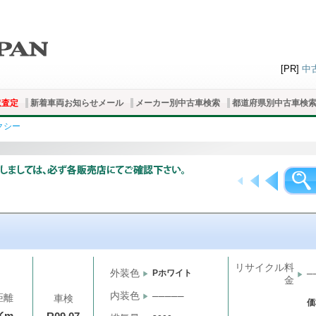
[PR]
中
取査定
新着車両お知らせメール
メーカー別中古車検索
都道府県別中古車検
クシー
リサイクル料
外装色
Pホワイト
─
金
内装色
─────
距離
車検
価
Km