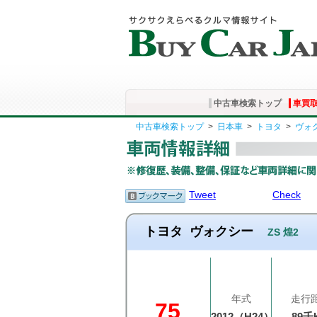
中古車検索トップ
車買
中古車検索トップ
>
日本車
>
トヨタ
>
ヴォ
Tweet
Check
トヨタ
ヴォクシー
ZS 煌2
年式
走行
75
2012（H24）
89千