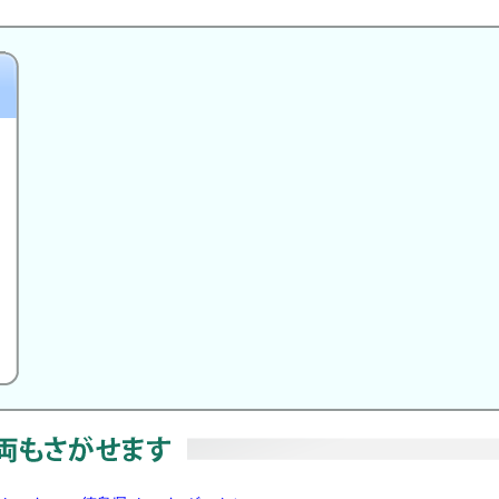
円
）
m