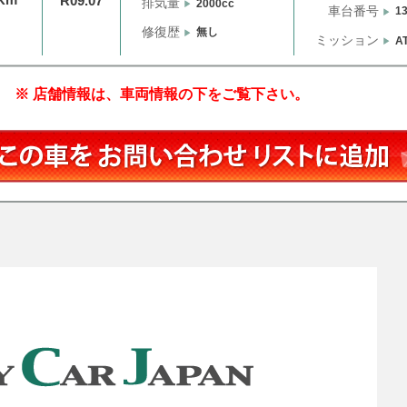
R09.07
排気量
2000cc
車台番号
1
修復歴
無し
ミッション
A
※ 店舗情報は、車両情報の下をご覧下さい。