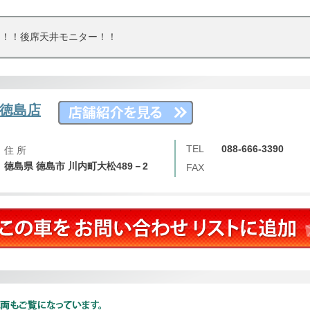
ド！！後席天井モニター！！
徳島店
TEL
088-666-3390
住 所
徳島県 徳島市 川内町大松489－2
FAX