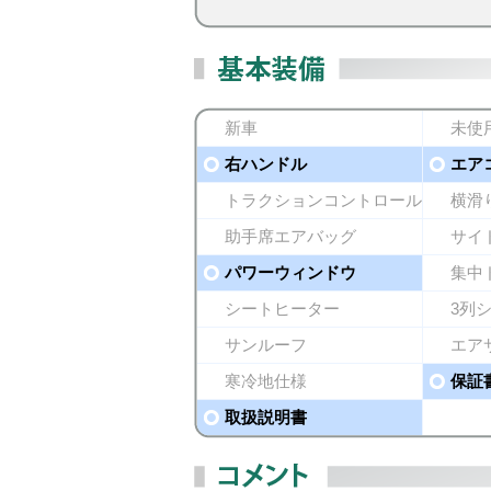
新車
未使
右ハンドル
エア
トラクションコントロール
横滑
助手席エアバッグ
サイ
パワーウィンドウ
集中
シートヒーター
3列
サンルーフ
エア
寒冷地仕様
保証
取扱説明書