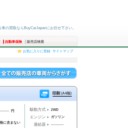
古車の買取ならBuyCarJapanにお任せ下さい。
索
自動車保険
販売店検索
お気に入りに登録
サイトマップ
駆動方式
2WD
──── 円
エンジン
ガソリン
格に含まない
過給器
─────