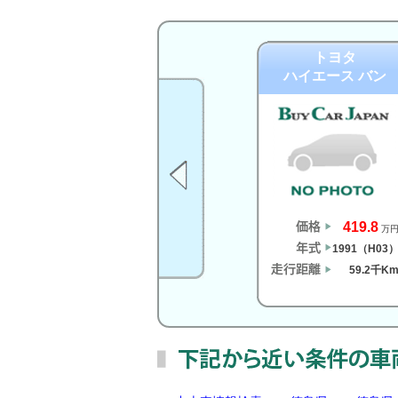
トヨタ
ハイエース バン
419.8
万
1991（H03
59.2千K