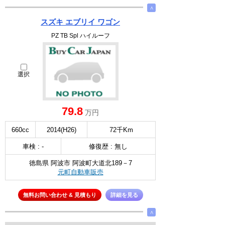
∧
スズキ エブリイ ワゴン
PZ TB Spl ハイルーフ
選択
79.8
万円
660cc
2014(H26)
72千Km
車検 : -
修復歴 : 無し
徳島県 阿波市 阿波町大道北189－7
元町自動車販売
無料お問い合わせ & 見積もり
詳細を見る
∧