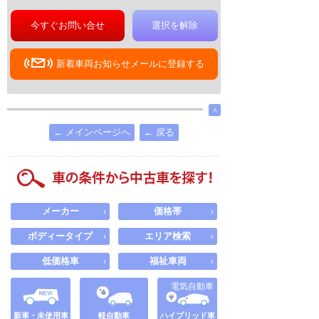
今すぐお問い合せ
選択を解除
新着車両お知らせメールに登録する
∧
← メインページへ
← 戻る
メーカー
価格帯
›
›
ボディータイプ
エリア検索
›
›
低価格車
福祉車両
›
›
電気自動車
新車・未使用車
軽自動車
ハイブリッド車