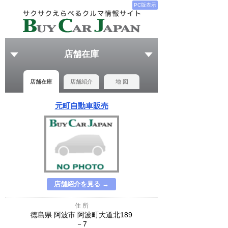
PC版表示
店舗在庫
店舗在庫
店舗紹介
地 図
元町自動車販売
店舗紹介を見る →
住 所
徳島県 阿波市 阿波町大道北189
－7