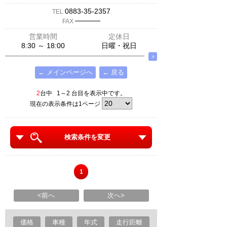
0883-35-2357
TEL
─────
FAX
営業時間
定休日
8:30 ～ 18:00
日曜・祝日
∧
← メインページへ
← 戻る
2
台中 1～2 台目を表示中です。
現在の表示条件は1ページ
検索条件を変更
1
<前へ
次へ>
価格
車種
年式
走行距離