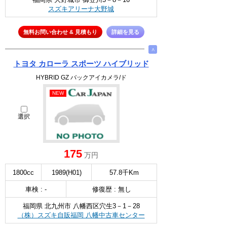
スズキアリーナ大野城
無料お問い合わせ & 見積もり
詳細を見る
∧
トヨタ カローラ スポーツ ハイブリッド
HYBRID GZ バックアイカメラ/ド
NEW
選択
175
万円
1800cc
1989(H01)
57.8千Km
車検 : -
修復歴 : 無し
福岡県 北九州市 八幡西区穴生3－1－28
（株）スズキ自販福岡 八幡中古車センター