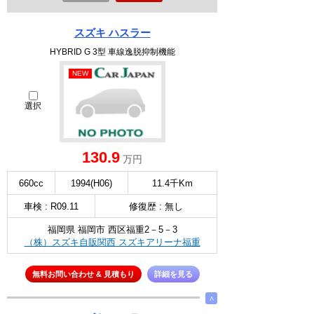
スズキ ハスラー
HYBRID G 3型 車線逸脱抑制機能
NEW
選択
130.9
万円
660cc
1994(H06)
11.4千Km
車検 : R09.11
修復歴 : 無し
福岡県 福岡市 西区福重2－5－3
（株）スズキ自販関西 スズキアリーナ福重
無料お問い合わせ & 見積もり
詳細を見る
∧