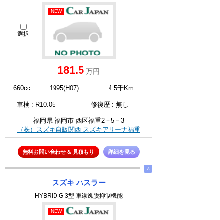
NEW
選択
181.5
万円
660cc
1995(H07)
4.5千Km
車検 : R10.05
修復歴 : 無し
福岡県 福岡市 西区福重2－5－3
（株）スズキ自販関西 スズキアリーナ福重
無料お問い合わせ & 見積もり
詳細を見る
∧
スズキ ハスラー
HYBRID G 3型 車線逸脱抑制機能
NEW