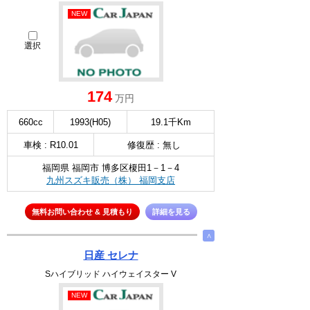
NEW
選択
174
万円
660cc
1993(H05)
19.1千Km
車検 : R10.01
修復歴 : 無し
福岡県 福岡市 博多区榎田1－1－4
九州スズキ販売（株） 福岡支店
無料お問い合わせ & 見積もり
詳細を見る
∧
日産 セレナ
Sハイブリッド ハイウェイスター V
NEW