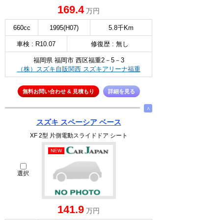
169.4
万円
660cc
1995(H07)
5.8千Km
車検 : R10.07
修復歴 : 無し
福岡県 福岡市 西区福重2－5－3
（株）スズキ自販関西 スズキアリーナ福重
無料お問い合わせ & 見積もり
詳細を見る
∧
スズキ スペーシア ベース
XF 2型 片側電動スライドドア シート
NEW
選択
141.9
万円