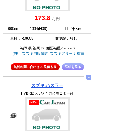
173.8
万円
660cc
1994(H06)
11.2千Km
車検 : R09.08
修復歴 : 無し
福岡県 福岡市 西区福重2－5－3
（株）スズキ自販関西 スズキアリーナ福重
無料お問い合わせ & 見積もり
詳細を見る
∧
スズキ ハスラー
HYBRID X 3型 全方位モニター付
NEW
選択