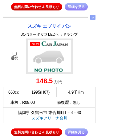
無料お問い合わせ & 見積もり
詳細を見る
∧
スズキ エブリイ バン
JOINターボ 6型 LEDヘッドランプ
NEW
選択
148.5
万円
660cc
1995(H07)
4.9千Km
車検 : R09.03
修復歴 : 無し
福岡県 久留米市 東合川町1－8－40
スズキアリーナ合川
無料お問い合わせ & 見積もり
詳細を見る