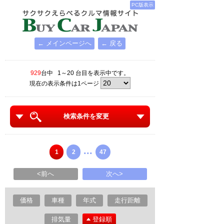
PC版表示
← メインページへ
← 戻る
929
台中 1～20 台目を表示中です。
現在の表示条件は1ページ
検索条件を変更
...
1
2
47
<前へ
次へ>
価格
車種
年式
走行距離
排気量
登録順