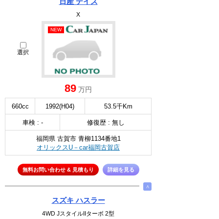
日産 デイズ
X
NEW
選択
89
万円
660cc
1992(H04)
53.5千Km
車検 : -
修復歴 : 無し
福岡県 古賀市 青柳1134番地1
オリックスU－car福岡古賀店
無料お問い合わせ & 見積もり
詳細を見る
∧
スズキ ハスラー
4WD JスタイルIIターボ 2型