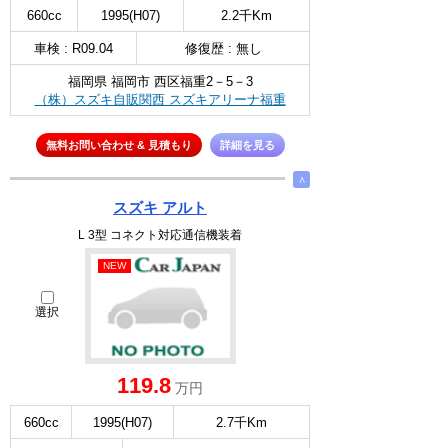
660cc
1995(H07)
2.2千Km
車検 : R09.04
修復歴 : 無し
福岡県 福岡市 西区福重2－5－3
（株）スズキ自販関西 スズキアリーナ福重
無料お問い合わせ & 見積もり
詳細を見る
∧
スズキ アルト
L 3型 コネクト対応通信機装着
NEW
選択
119.8
万円
660cc
1995(H07)
2.7千Km