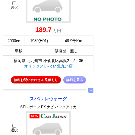
選択
189.7
万円
2000cc
1989(H01)
48.9千Km
車検 : -
修復歴 : 無し
福岡県 北九州市 小倉北区高浜2－7－36
オリックスU－car 北九州店
無料お問い合わせ & 見積もり
詳細を見る
∧
スバル レヴォーグ
STIスポーツ EX ナビ バックアイカ
NEW
選択