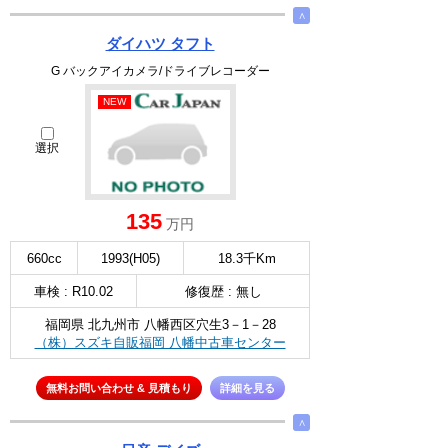
∧
ダイハツ タフト
G バックアイカメラ/ドライブレコーダー
NEW
選択
135
万円
660cc
1993(H05)
18.3千Km
車検 : R10.02
修復歴 : 無し
福岡県 北九州市 八幡西区穴生3－1－28
（株）スズキ自販福岡 八幡中古車センター
無料お問い合わせ & 見積もり
詳細を見る
∧