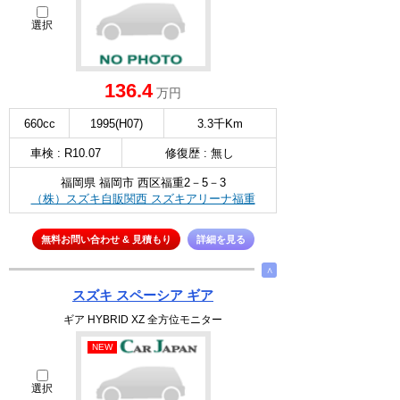
選択
136.4
万円
660cc
1995(H07)
3.3千Km
車検 : R10.07
修復歴 : 無し
福岡県 福岡市 西区福重2－5－3
（株）スズキ自販関西 スズキアリーナ福重
無料お問い合わせ & 見積もり
詳細を見る
∧
スズキ スペーシア ギア
ギア HYBRID XZ 全方位モニター
NEW
選択