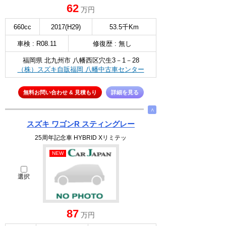
62
万円
660cc
2017(H29)
53.5千Km
車検 : R08.11
修復歴 : 無し
福岡県 北九州市 八幡西区穴生3－1－28
（株）スズキ自販福岡 八幡中古車センター
無料お問い合わせ & 見積もり
詳細を見る
∧
スズキ ワゴンR スティングレー
25周年記念車 HYBRID Xリミテッ
NEW
選択
87
万円