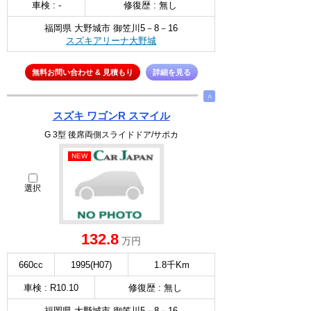
車検 : -
修復歴 : 無し
福岡県 大野城市 御笠川5－8－16
スズキアリーナ大野城
無料お問い合わせ & 見積もり
詳細を見る
∧
スズキ ワゴンR スマイル
G 3型 後席両側スライドドア/サポカ
NEW
選択
132.8
万円
660cc
1995(H07)
1.8千Km
車検 : R10.10
修復歴 : 無し
福岡県 大野城市 御笠川5－8－16