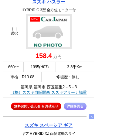
スズキ ハスラー
HYBRID G 3型 全方位モニター付
NEW
選択
158.4
万円
660cc
1995(H07)
3.3千Km
車検 : R10.08
修復歴 : 無し
福岡県 福岡市 西区福重2－5－3
（株）スズキ自販関西 スズキアリーナ福重
無料お問い合わせ & 見積もり
詳細を見る
∧
スズキ スペーシア ギア
ギア HYBRID XZ 両側電動スライ