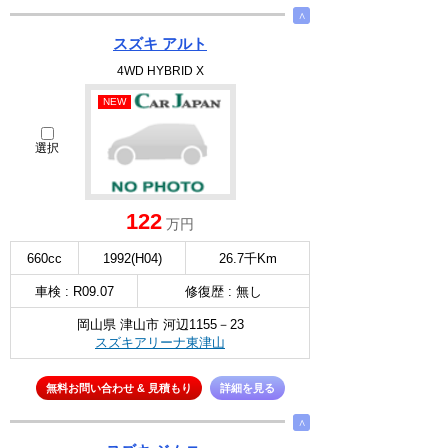
∧
スズキ アルト
4WD HYBRID X
NEW
選択
122
万円
660cc
1992(H04)
26.7千Km
車検 : R09.07
修復歴 : 無し
岡山県 津山市 河辺1155－23
スズキアリーナ東津山
無料お問い合わせ & 見積もり
詳細を見る
∧