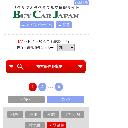
PC版表示
← メインページへ
← 戻る
155
台中 1～20 台目を表示中です。
現在の表示条件は1ページ
検索条件を変更
...
1
2
8
<前へ
次へ>
価格
車種
年式
走行距離
排気量
登録順