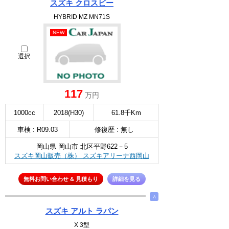
スズキ クロスビー
HYBRID MZ MN71S
NEW
選択
117
万円
1000cc
2018(H30)
61.8千Km
車検 : R09.03
修復歴 : 無し
岡山県 岡山市 北区平野622－5
スズキ岡山販売（株） スズキアリーナ西岡山
無料お問い合わせ & 見積もり
詳細を見る
∧
スズキ アルト ラパン
X 3型