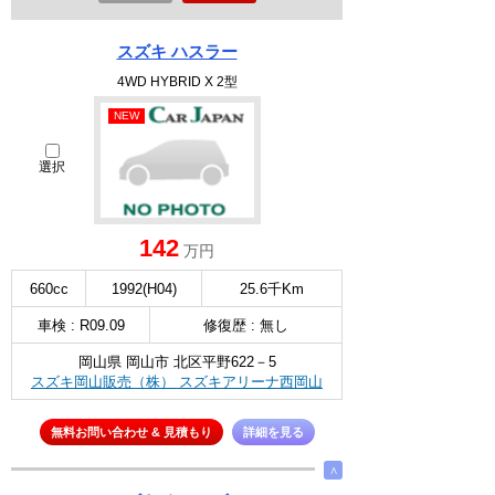
スズキ ハスラー
4WD HYBRID X 2型
NEW
選択
142
万円
660cc
1992(H04)
25.6千Km
車検 : R09.09
修復歴 : 無し
岡山県 岡山市 北区平野622－5
スズキ岡山販売（株） スズキアリーナ西岡山
無料お問い合わせ & 見積もり
詳細を見る
∧