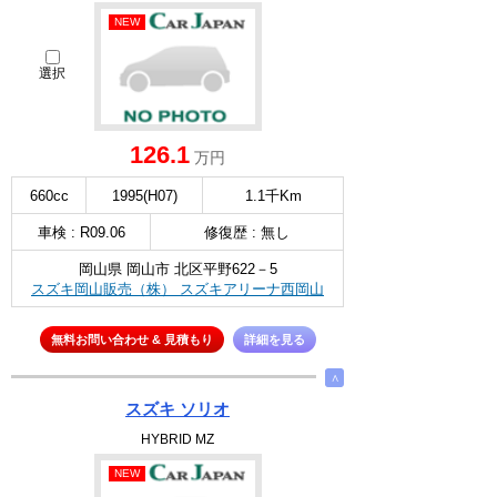
NEW
選択
126.1
万円
660cc
1995(H07)
1.1千Km
車検 : R09.06
修復歴 : 無し
岡山県 岡山市 北区平野622－5
スズキ岡山販売（株） スズキアリーナ西岡山
無料お問い合わせ & 見積もり
詳細を見る
∧
スズキ ソリオ
HYBRID MZ
NEW