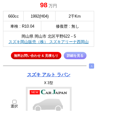
98
万円
660cc
1992(H04)
2千Km
車検 : R10.04
修復歴 : 無し
岡山県 岡山市 北区平野622－5
スズキ岡山販売（株） スズキアリーナ西岡山
無料お問い合わせ & 見積もり
詳細を見る
∧
スズキ アルト ラパン
X 3型
NEW
選択
78
万円