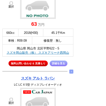
選択
63
万円
660cc
2018(H30)
45.1千Km
車検 : R09.09
修復歴 : 無し
岡山県 岡山市 北区平野622－5
スズキ岡山販売（株） スズキアリーナ西岡山
無料お問い合わせ & 見積もり
詳細を見る
∧
スズキ アルト ラパン
LC LC X 5型 ディスプレイオーディオ
NEW
選択