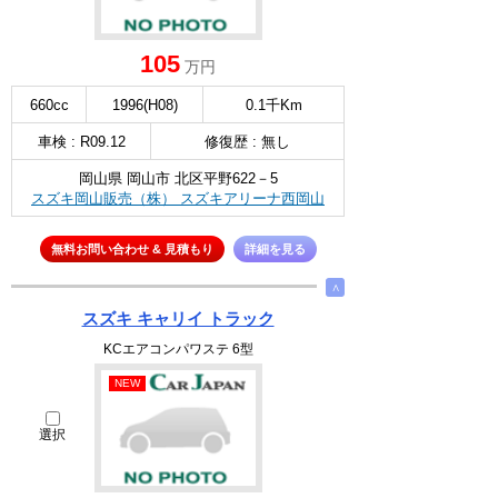
105
万円
660cc
1996(H08)
0.1千Km
車検 : R09.12
修復歴 : 無し
岡山県 岡山市 北区平野622－5
スズキ岡山販売（株） スズキアリーナ西岡山
無料お問い合わせ & 見積もり
詳細を見る
∧
スズキ キャリイ トラック
KCエアコンパワステ 6型
NEW
選択