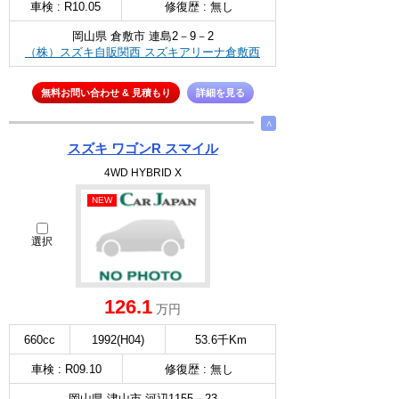
車検 : R10.05
修復歴 : 無し
岡山県 倉敷市 連島2－9－2
（株）スズキ自販関西 スズキアリーナ倉敷西
無料お問い合わせ & 見積もり
詳細を見る
∧
スズキ ワゴンR スマイル
4WD HYBRID X
NEW
選択
126.1
万円
660cc
1992(H04)
53.6千Km
車検 : R09.10
修復歴 : 無し
岡山県 津山市 河辺1155－23