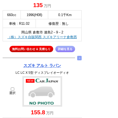
135
万円
660cc
1996(H08)
0.1千Km
車検 : R11.02
修復歴 : 無し
岡山県 倉敷市 連島2－9－2
（株）スズキ自販関西 スズキアリーナ倉敷西
無料お問い合わせ & 見積もり
詳細を見る
∧
スズキ アルト ラパン
LC LC X 5型 ディスプレイオーディオ
NEW
選択
155.8
万円