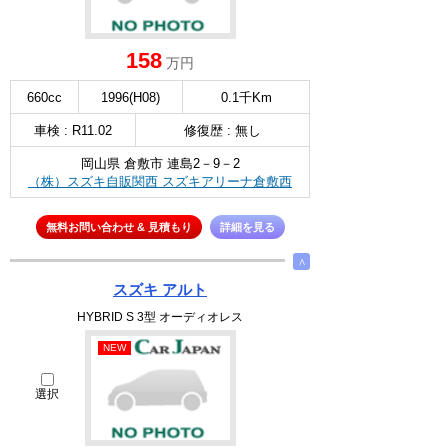
158
万円
660cc
1996(H08)
0.1千Km
車検 : R11.02
修復歴 : 無し
岡山県 倉敷市 連島2－9－2
（株）スズキ自販関西 スズキアリーナ倉敷西
無料お問い合わせ & 見積もり
詳細を見る
∧
スズキ アルト
HYBRID S 3型 オーディオレス
NEW
選択