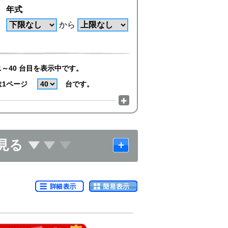
年式
から
1～40 台目を表示中です。
は1ページ
台です。
見る