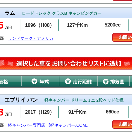
ラム
ロードトレック クラスB キャンピングカー
5
5200cc
1996（H08）
127千Km
万円
内郡
ランドマーク・アメリカ
エブリイ バン
軽キャンパー ドリームミニ 2段ベッド仕様
8
660cc
2017（H29）
91千Km
万円
内郡
軽キャンパー専門店 【軽キャンパー.COM...