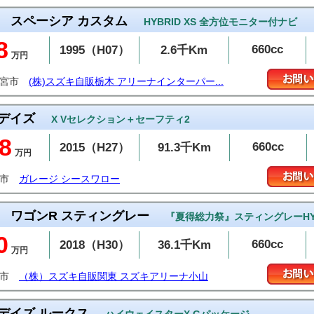
スペーシア カスタム
HYBRID XS 全方位モニター付ナビ
8
660cc
1995（H07）
2.6千Km
万円
都宮市
(株)スズキ自販栃木 アリーナインターパー...
デイズ
X Vセレクション＋セーフティ2
8
660cc
2015（H27）
91.3千Km
万円
沼市
ガレージ シースワロー
ワゴンR スティングレー
『夏得総力祭』スティングレーHYB
0
660cc
2018（H30）
36.1千Km
万円
山市
（株）スズキ自販関東 スズキアリーナ小山
デイズ ルークス