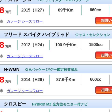
ハイウェイスターX Gパッケージ
8
660cc
2015（H27）
89千Km
万円
沼市
ガレージ シースワロー
フリード スパイク ハイブリッド
ジャストセレクション
8
1500cc
2012（H24）
100.9千Km
万円
沼市
ガレージ シースワロー
N-WGN
G Aパッケージ/グー鑑定検査済み
8
660cc
2014（H26）
87.6千Km
万円
沼市
ガレージ シースワロー
クロスビー
HYBRID MZ 全方位モニター付ナビ