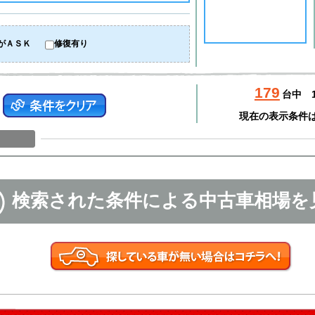
がＡＳＫ
修復有り
179
台中
現在の表示条件
検索された条件による中古車相場を