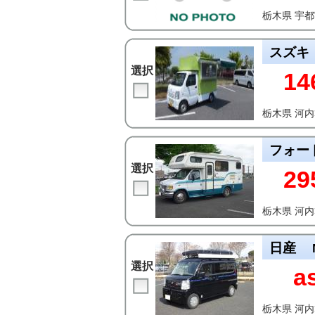
栃木県 宇
スズキ
選択
14
栃木県 河
フォー
選択
29
栃木県 河
日産
選択
a
栃木県 河