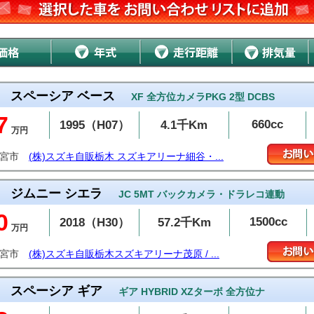
スペーシア ベース
XF 全方位カメラPKG 2型 DCBS
7
660cc
1995（H07）
4.1千Km
万円
都宮市
(株)スズキ自販栃木 スズキアリーナ細谷・...
ジムニー シエラ
JC 5MT バックカメラ・ドラレコ連動
0
1500cc
2018（H30）
57.2千Km
万円
都宮市
(株)スズキ自販栃木スズキアリーナ茂原 / ...
スペーシア ギア
ギア HYBRID XZターボ 全方位ナ