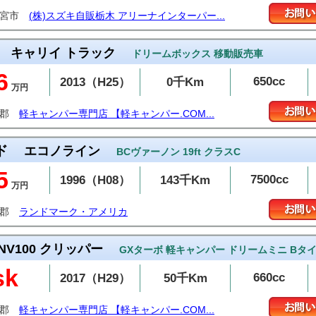
都宮市
(株)スズキ自販栃木 アリーナインターパー...
キャリイ トラック
ドリームボックス 移動販売車
6
650cc
2013（H25）
0千Km
万円
内郡
軽キャンパー専門店 【軽キャンパー.COM...
ド
エコノライン
BCヴァーノン 19ft クラスC
5
7500cc
1996（H08）
143千Km
万円
内郡
ランドマーク・アメリカ
NV100 クリッパー
GXターボ 軽キャンパー ドリームミニ Bタ
sk
660cc
2017（H29）
50千Km
内郡
軽キャンパー専門店 【軽キャンパー.COM...