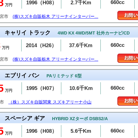
8
660cc
1996（H08）
2.7千Km
万円
都宮市
(株)スズキ自販栃木 アリーナインターパー...
キャリイ トラック
4WD KX 4WD/5MT 社外カーナビ/CD
8
660cc
2014（H26）
37.6千Km
万円
都宮市
(株)スズキ自販栃木 アリーナインターパー...
エブリイ バン
PAリミテッド 6型
5
660cc
1995（H07）
10.6千Km
万円
山市
（株）スズキ自販関東 スズキアリーナ小山
スペーシア ギア
HYBRID XZターボ DSBS2/A
5
660cc
1996（H08）
5.6千Km
万円