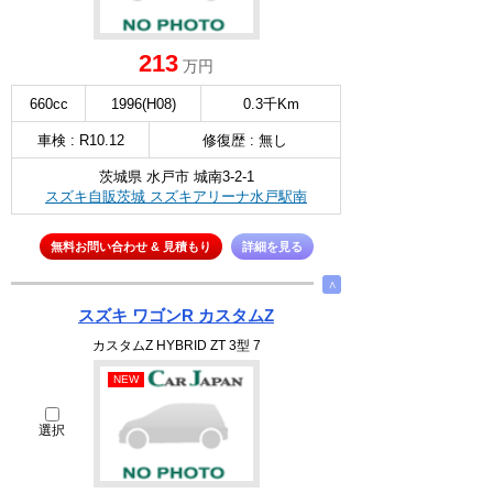
213
万円
660cc
1996(H08)
0.3千Km
車検 : R10.12
修復歴 : 無し
茨城県 水戸市 城南3-2-1
スズキ自販茨城 スズキアリーナ水戸駅南
無料お問い合わせ & 見積もり
詳細を見る
∧
スズキ ワゴンR カスタムZ
カスタムZ HYBRID ZT 3型 7
NEW
選択