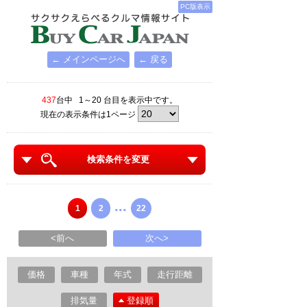
PC版表示
← メインページへ
← 戻る
437
台中 1～20 台目を表示中です。
現在の表示条件は1ページ
検索条件を変更
...
1
2
22
<前へ
次へ>
価格
車種
年式
走行距離
排気量
登録順