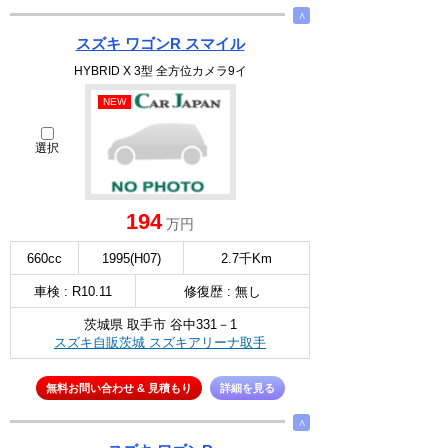
∧
スズキ ワゴンR スマイル
HYBRID X 3型 全方位カメラ9イ
NEW
選択
194
万円
660cc
1995(H07)
2.7千Km
車検 : R10.11
修復歴 : 無し
茨城県 取手市 谷中331－1
スズキ自販茨城 スズキアリーナ取手
無料お問い合わせ & 見積もり
詳細を見る
∧