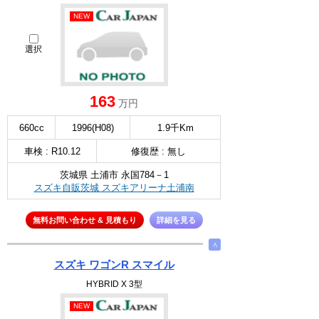
NEW
選択
163
万円
660cc
1996(H08)
1.9千Km
車検 : R10.12
修復歴 : 無し
茨城県 土浦市 永国784－1
スズキ自販茨城 スズキアリーナ土浦南
無料お問い合わせ & 見積もり
詳細を見る
∧
スズキ ワゴンR スマイル
HYBRID X 3型
NEW