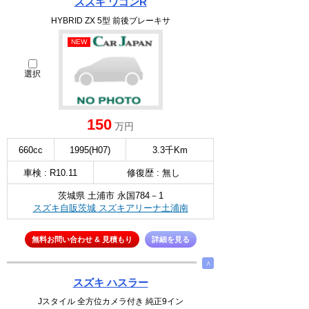
スズキ ワゴンR
HYBRID ZX 5型 前後ブレーキサ
NEW
選択
150
万円
660cc
1995(H07)
3.3千Km
車検 : R10.11
修復歴 : 無し
茨城県 土浦市 永国784－1
スズキ自販茨城 スズキアリーナ土浦南
無料お問い合わせ & 見積もり
詳細を見る
∧
スズキ ハスラー
Jスタイル 全方位カメラ付き 純正9イン