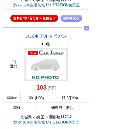
(株)スズキ自販茨城 U’s STATION美野里
無料お問い合わせ & 見積もり
詳細を見る
∧
スズキ アルト ラパン
L 3型
NEW
選択
103
万円
660cc
1991(H03)
17.3千Km
車検 : -
修復歴 : 無し
茨城県 小美玉市 西郷地1173-2
(株)スズキ自販茨城 U’s STATION美野里