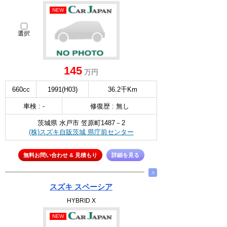
NEW
選択
145
万円
660cc
1991(H03)
36.2千Km
車検 : -
修復歴 : 無し
茨城県 水戸市 笠原町1487－2
(株)スズキ自販茨城 県庁前センター
無料お問い合わせ & 見積もり
詳細を見る
∧
スズキ スペーシア
HYBRID X
NEW