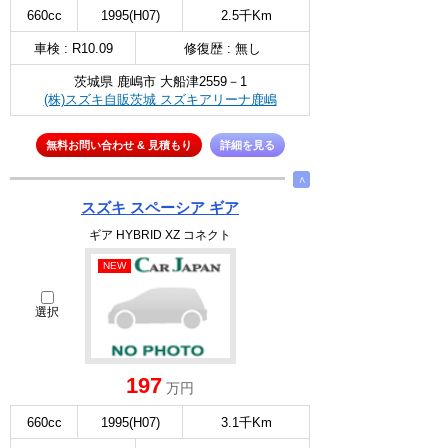
660cc
1995(H07)
2.5千Km
車検 : R10.09
修復歴 : 無し
茨城県 鹿嶋市 大船津2559－1
(株)スズキ自販茨城 スズキアリーナ鹿嶋
無料お問い合わせ & 見積もり
詳細を見る
∧
スズキ スペーシア ギア
ギア HYBRID XZ コネクト
NEW
選択
197
万円
660cc
1995(H07)
3.1千Km