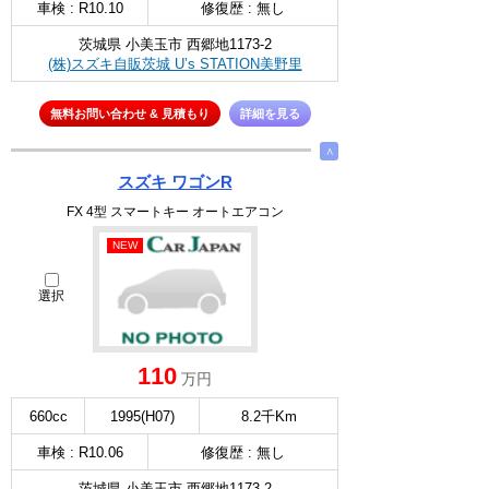
車検 : R10.10
修復歴 : 無し
茨城県 小美玉市 西郷地1173-2
(株)スズキ自販茨城 U’s STATION美野里
無料お問い合わせ & 見積もり
詳細を見る
∧
スズキ ワゴンR
FX 4型 スマートキー オートエアコン
NEW
選択
110
万円
660cc
1995(H07)
8.2千Km
車検 : R10.06
修復歴 : 無し
茨城県 小美玉市 西郷地1173-2