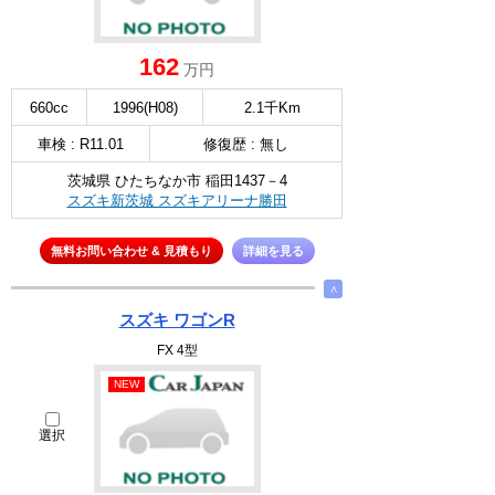
162
万円
660cc
1996(H08)
2.1千Km
車検 : R11.01
修復歴 : 無し
茨城県 ひたちなか市 稲田1437－4
スズキ新茨城 スズキアリーナ勝田
無料お問い合わせ & 見積もり
詳細を見る
∧
スズキ ワゴンR
FX 4型
NEW
選択