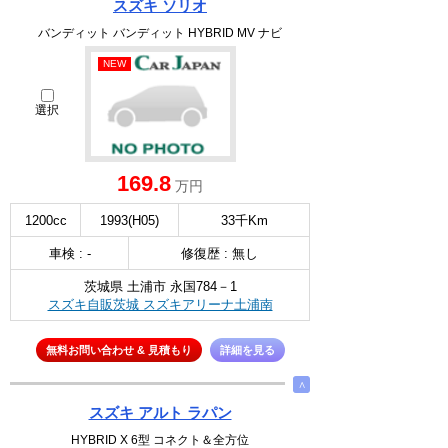
スズキ ソリオ
バンディット バンディット HYBRID MV ナビ
NEW
選択
169.8
万円
1200cc
1993(H05)
33千Km
車検 : -
修復歴 : 無し
茨城県 土浦市 永国784－1
スズキ自販茨城 スズキアリーナ土浦南
無料お問い合わせ & 見積もり
詳細を見る
∧
スズキ アルト ラパン
HYBRID X 6型 コネクト＆全方位