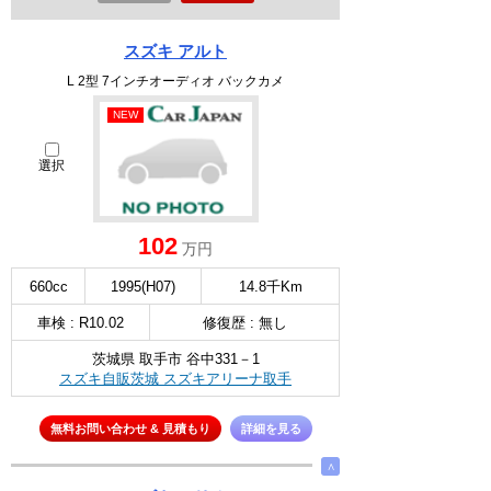
スズキ アルト
L 2型 7インチオーディオ バックカメ
NEW
選択
102
万円
660cc
1995(H07)
14.8千Km
車検 : R10.02
修復歴 : 無し
茨城県 取手市 谷中331－1
スズキ自販茨城 スズキアリーナ取手
無料お問い合わせ & 見積もり
詳細を見る
∧