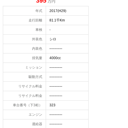
395
万円
年式
2017(H29)
走行距離
81.1千Km
車検
-
外装色
シロ
内装色
─────
排気量
4000cc
ミッション
─────
駆動方式
─────
リサイクル料金
─────
リサイクル料金
─────
車台番号（下3桁）
323
エンジン
─────
過給器
─────