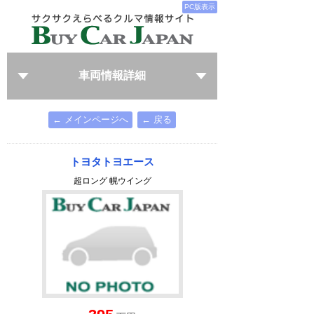
PC版表示
車両情報詳細
← メインページへ
← 戻る
トヨタトヨエース
超ロング 幌ウイング