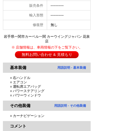
販売条件
─────
輸入形態
─────
修復歴
無し
岩手県一関市カーベル一関 カーウイングジャパン 花泉
店
※ 店舗情報は、車両情報の下をご覧下さい。
無料お問い合わせ & 見積もり
基本装備
用語説明 - 基本装備
○ 右ハンドル
○ エアコン
○ 運転席エアバッグ
○ パワーステアリング
○ パワーウィンドウ
その他装備
用語説明 - その他装備
○ カーナビゲーション
コメント