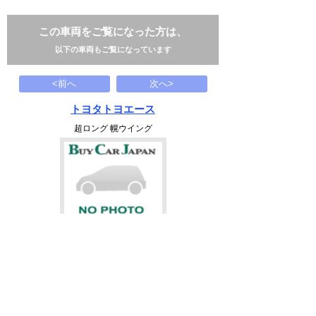
この車両をご覧になった方は、
以下の車両もご覧になっています
<前へ
次へ>
トヨタトヨエース
超ロング 幌ウイング
395
万円
2017(H29)
81.1千Km