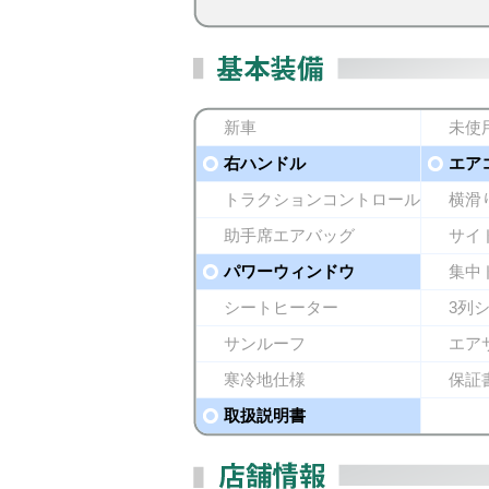
新車
未使
右ハンドル
エア
トラクションコントロール
横滑
助手席エアバッグ
サイ
パワーウィンドウ
集中
シートヒーター
3列
サンルーフ
エア
寒冷地仕様
保証
取扱説明書