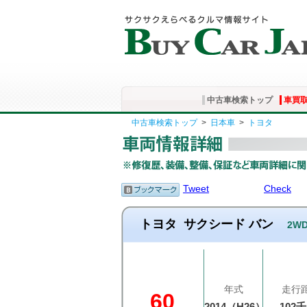
中古車検索トップ
車買
中古車検索トップ
>
日本車
>
トヨタ
Tweet
Check
トヨタ
サクシード バン
2WD
年式
走行
60
2014（H26）
102