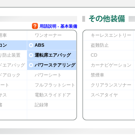
用語説明 - 基本装備
用車
ワンオーナー
キーレスエントリー
コン
ABS
盗難防止
り防止装置
運転席エアバッグ
CD
ドエアバッグ
パワーステアリング
カーナビゲーション
ドアロック
パワーシート
禁煙車
シート
フルフラットシート
クリアランスソナー
サス
電動スライドドア
スペアタイヤ
書
記録簿