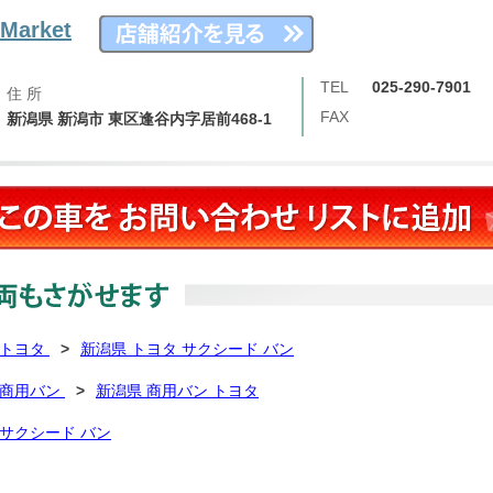
Market
TEL
025-290-7901
住 所
FAX
新潟県 新潟市 東区逢谷内字居前468-1
 トヨタ
>
新潟県 トヨタ サクシード バン
 商用バン
>
新潟県 商用バン トヨタ
 サクシード バン