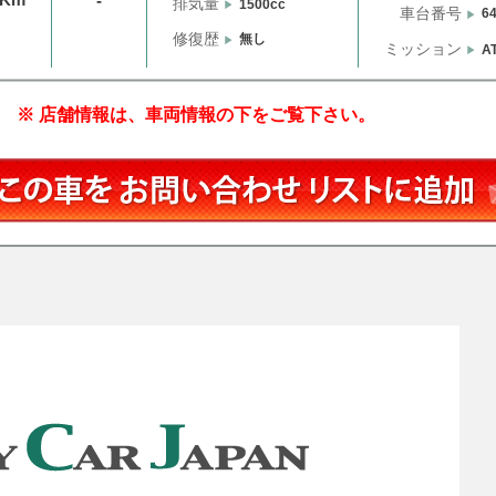
-
排気量
1500cc
車台番号
6
修復歴
無し
ミッション
A
※ 店舗情報は、車両情報の下をご覧下さい。