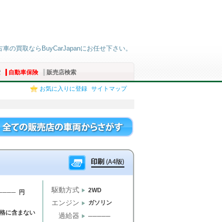
古車の買取ならBuyCarJapanにお任せ下さい。
索
自動車保険
販売店検索
お気に入りに登録
サイトマップ
駆動方式
2WD
──── 円
エンジン
ガソリン
格に含まない
過給器
─────