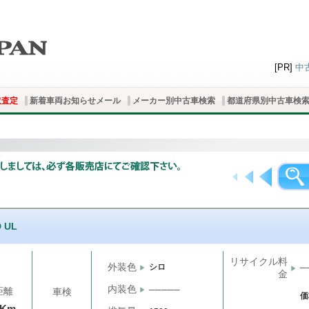
[PR]
中
取査定
新着車両お知らせメール
メーカー別中古車検索
都道府県別中古車検
 UL
リサイクル料
外装色
シロ
─
金
内装色
─────
距離
車検
価
千Km