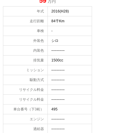
59
万円
年式
2016(H28)
走行距離
84千Km
車検
-
外装色
シロ
内装色
─────
排気量
1500cc
ミッション
─────
駆動方式
─────
リサイクル料金
─────
リサイクル料金
─────
車台番号（下3桁）
495
エンジン
─────
過給器
─────