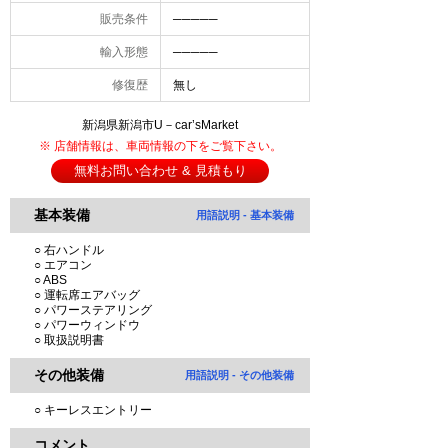
販売条件
─────
輸入形態
─────
修復歴
無し
新潟県新潟市U－car’sMarket
※ 店舗情報は、車両情報の下をご覧下さい。
無料お問い合わせ & 見積もり
基本装備
用語説明 - 基本装備
○ 右ハンドル
○ エアコン
○ ABS
○ 運転席エアバッグ
○ パワーステアリング
○ パワーウィンドウ
○ 取扱説明書
その他装備
用語説明 - その他装備
○ キーレスエントリー
コメント