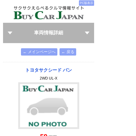
PC版表示
車両情報詳細
← メインページへ
← 戻る
トヨタサクシード バン
2WD UL-X