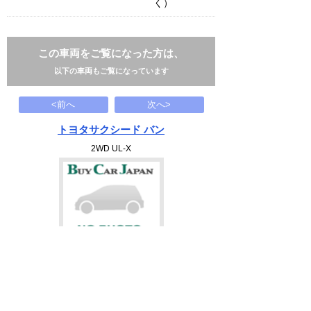
く）
この車両をご覧になった方は、
以下の車両もご覧になっています
<前へ
次へ>
トヨタサクシード バン
2WD UL-X
59
万円
2016(H28)
84千Km