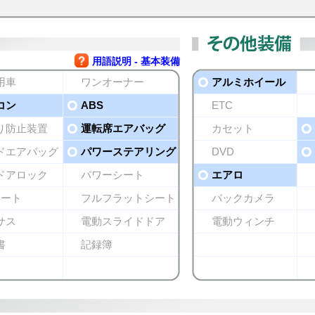
用語説明 - 基本装備
用車
ワンオーナー
アルミホイール
コン
ABS
ETC
り防止装置
運転席エアバッグ
カセット
ドエアバッグ
パワーステアリング
DVD
ドアロック
パワーシート
エアロ
シート
フルフラットシート
バックカメラ
サス
電動スライドドア
電動ウィンチ
書
記録簿