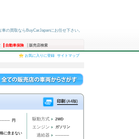
古車の買取ならBuyCarJapanにお任せ下さい。
索
自動車保険
販売店検索
お気に入りに登録
サイトマップ
駆動方式
2WD
──── 円
エンジン
ガソリン
格に含まない
過給器
─────