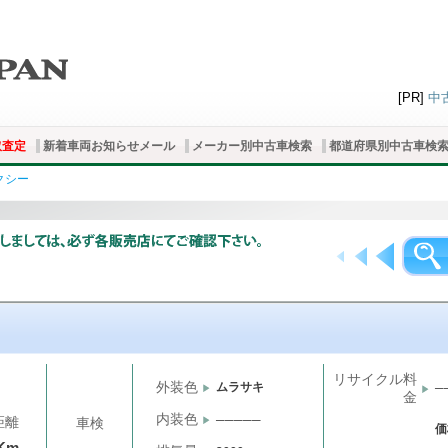
[PR]
中
取査定
新着車両お知らせメール
メーカー別中古車検索
都道府県別中古車検
クシー
リサイクル料
外装色
ムラサキ
─
金
内装色
─────
距離
車検
価
Km