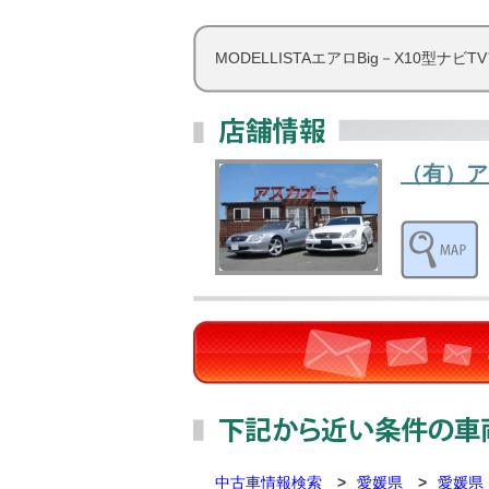
MODELLISTAエアロBig－X10型ナ
（有）ア
中古車情報検索
>
愛媛県
>
愛媛県