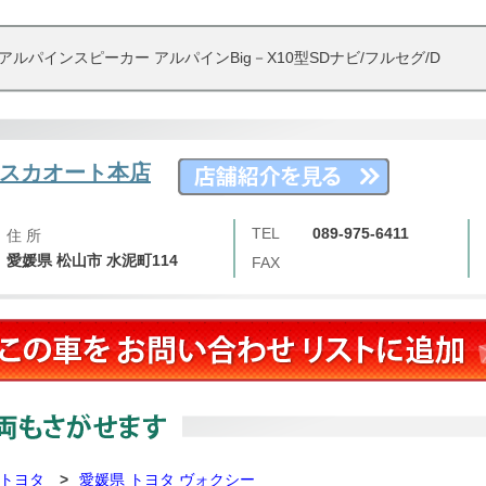
ビTVアルパインスピーカー アルパインBig－X10型SDナビ/フルセグ/D
スカオート本店
TEL
089-975-6411
住 所
愛媛県 松山市 水泥町114
FAX
 トヨタ
>
愛媛県 トヨタ ヴォクシー