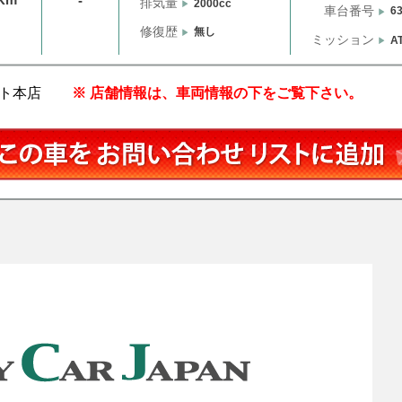
-
排気量
2000cc
車台番号
6
修復歴
無し
ミッション
A
ト本店
※ 店舗情報は、車両情報の下をご覧下さい。