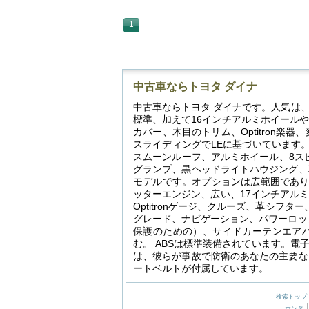
1
中古車ならトヨタ ダイナ
中古車ならトヨタ ダイナです。人気は
標準、加えて16インチアルミホイール
カバー、木目のトリム、Optitron
スライディングでLEに基づいています
スムーンルーフ、アルミホイール、8ス
グランプ、黒ヘッドライトハウジング、
モデルです。オプションは広範囲であり、
ッターエンジン、広い、17インチアル
Optitronゲージ、クルーズ、革シ
グレード、ナビゲーション、パワーロッ
保護のための）、サイドカーテンエア
む。 ABSは標準装備されています。
は、彼らが事故で防衛のあなたの主要な
ートベルトが付属しています。
検索トップ
ホンダ