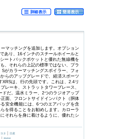
ラーマッチングを追加します。オプション
であり、16インチのスチールホイールと
ー、シートバックポケットと優れた無線機を
ども、それらの上記の標準ではない、プラ
。Sがカラーマッチングスポイラー、フォ
ルからのアップグレードで、経済スポーツ
XRSは、行の先頭です。これは、2.4リ
クブレーキ、ストラットタワーブレース、
レードだ。温水ミラー、2つのラジオアップ
ル正面、フロントサイドインパクト（胴体
る安全機能には、6つのエアバッグを含
れらを得ることをお勧めします。カローラ
めにそれらを身に着けるように、優れたシ
|
トヨタ
日産
|
BMW