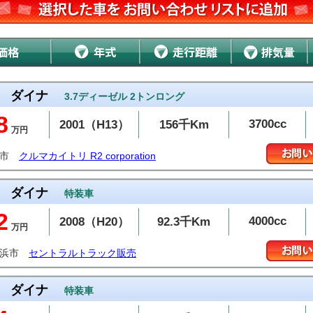
ダイナ
3.7ディーゼル 2トンロング
8
3700cc
2001（H13）
156千Km
万円
松市
クルマカイトリ R2 corporation
ダイナ
特装車
2
4000cc
2008（H20）
92.3千Km
万円
横浜市
セントラルトラック販売
ダイナ
特装車