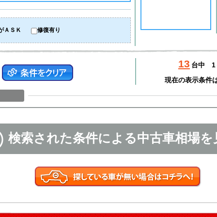
がＡＳＫ
修復有り
13
台中
1
現在の表示条件
検索された条件による中古車相場を