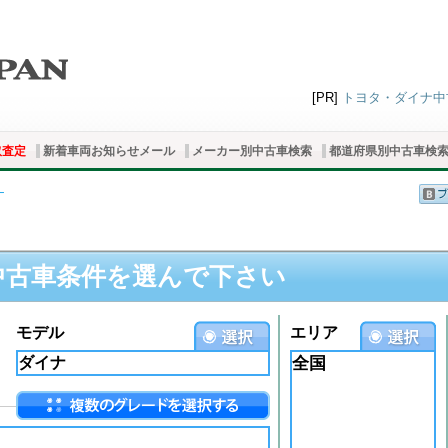
[PR]
トヨタ・ダイナ中古
取査定
新着車両お知らせメール
メーカー別中古車検索
都道府県別中古車検
ナ
中古車条件を選んで下さい
モデル
エリア
全国