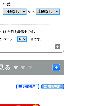
年式
から
～13 台目を表示中です。
は1ページ
台です。
見る