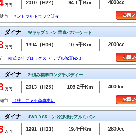
4
4000cc
2010（H22）
94.1千Km
万円
横浜市
セントラルトラック販売
ダイナ
Wキャブ 1トン 垂直パワーゲート
8
2000cc
1994（H06）
10.5千Km
万円
富市
株式会社プロックス アップル弥富R23
ダイナ
2t積み標準ロング平ボディー
8
4000cc
2013（H25）
108.2千Km
万円
綾瀬市
（株）アヤセ商事本店
ダイナ
4WD 0.85トン 冷凍機付アルミバン
8
2800cc
1991（H03）
19.4千Km
万円