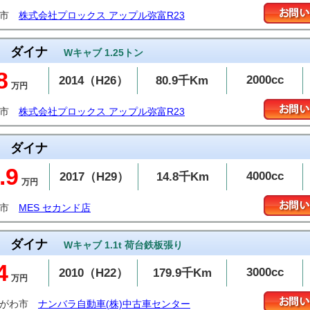
富市
株式会社プロックス アップル弥富R23
ダイナ
Wキャブ 1.25トン
8
2000cc
2014（H26）
80.9千Km
万円
富市
株式会社プロックス アップル弥富R23
ダイナ
.9
4000cc
2017（H29）
14.8千Km
万円
山市
MES セカンド店
ダイナ
Wキャブ 1.1t 荷台鉄板張り
4
3000cc
2010（H22）
179.9千Km
万円
かがわ市
ナンバラ自動車(株)中古車センター