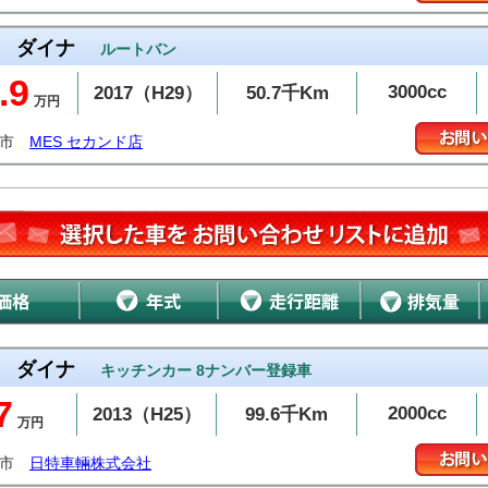
ダイナ
ルートバン
.9
3000cc
2017（H29）
50.7千Km
万円
山市
MES セカンド店
ダイナ
キッチンカー 8ナンバー登録車
7
2000cc
2013（H25）
99.6千Km
万円
上市
日特車輛株式会社