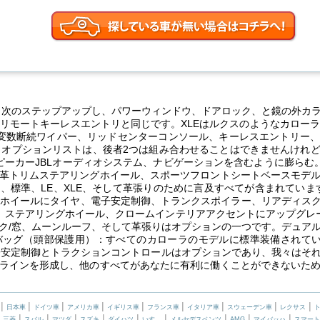
、次のステップアップし、パワーウィンドウ、ドアロック、と鏡の外カ
やリモートキーレスエントリと同じです。XLEはルクスのようなカローラ
楽器、変数断続ワイパー、リッドセンターコンソール、キーレスエントリ
。オプションリストは、後者2つは組み合わせることはできませんけれ
ピーカーJBLオーディオシステム、ナビゲーションを含むように膨らむ
革トリムステアリングホイール、スポーツフロントシートベースモデ
標準、LE、XLE、そして革張りのために言及すべてが含まれています
ミホイールにタイヤ、電子安定制御、トランクスポイラー、リアディス
フター、ステアリングホイール、クロームインテリアアクセントにアップグ
ク/窓、ムーンルーフ、そして革張りはオプションの一つです。デュア
バッグ（頭部保護用）：すべてのカローラのモデルに標準装備されてい
電子安定制御とトラクションコントロールはオプションであり、我々はそ
ラインを形成し、他のすべてがあなたに有利に働くことができないた
|
|
|
|
|
|
|
|
|
日本車
ドイツ車
アメリカ車
イギリス車
フランス車
イタリア車
スウェーデン車
レクサス
|
|
|
|
|
|
|
|
|
|
三菱
スバル
マツダ
スズキ
ダイハツ
いすゞ
メルセデスベンツ
AMG
マイバッハ
スマート