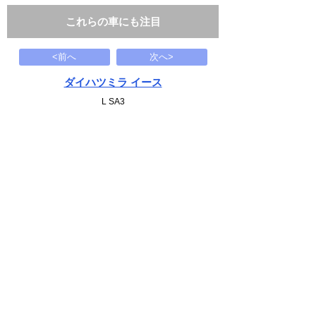
これらの車にも注目
<前へ
次へ>
ダイハツミラ イース
L SA3
56
万円
2019(R01)
25.2千Km
下記から近い条件の車両もさがせます