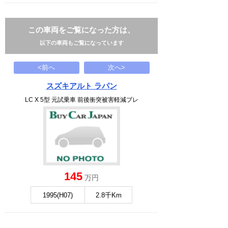
この車両をご覧になった方は、
以下の車両もご覧になっています
<前へ
次へ>
スズキアルト ラパン
LC X 5型 元試乗車 前後衝突被害軽減ブレ
145
万円
1995(H07)
2.8千Km