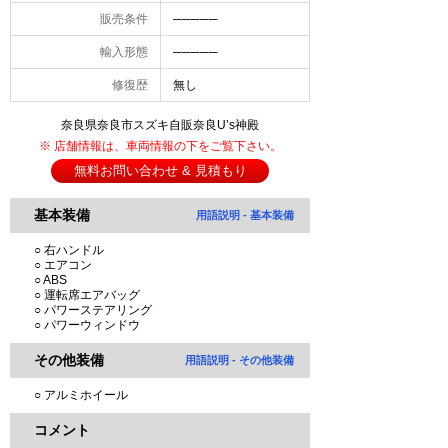
販売条件
─────
輸入形態
─────
修復歴
無し
奈良県奈良市スズキ自販奈良U’s神殿
※ 店舗情報は、車両情報の下をご覧下さい。
無料お問い合わせ & 見積もり
基本装備
用語説明 - 基本装備
○ 右ハンドル
○ エアコン
○ ABS
○ 運転席エアバッグ
○ パワーステアリング
○ パワーウィンドウ
その他装備
用語説明 - その他装備
○ アルミホイール
コメント