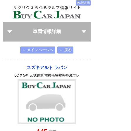
PC版表示
車両情報詳細
← メインページへ
← 戻る
スズキアルト ラパン
LC X 5型 元試乗車 前後衝突被害軽減ブレ