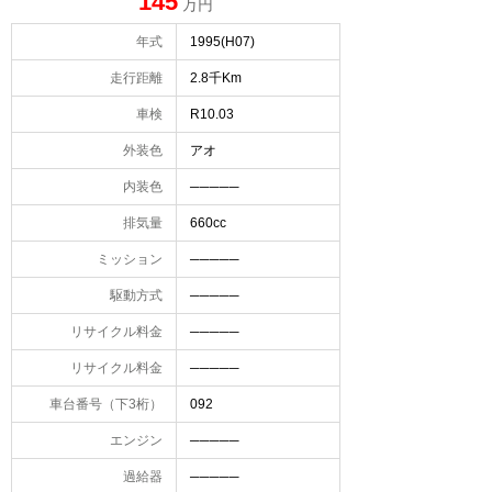
145
万円
年式
1995(H07)
走行距離
2.8千Km
車検
R10.03
外装色
アオ
内装色
─────
排気量
660cc
ミッション
─────
駆動方式
─────
リサイクル料金
─────
リサイクル料金
─────
車台番号（下3桁）
092
エンジン
─────
過給器
─────