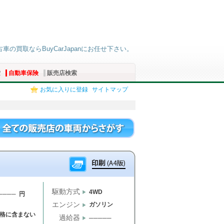
古車の買取ならBuyCarJapanにお任せ下さい。
索
自動車保険
販売店検索
お気に入りに登録
サイトマップ
駆動方式
4WD
──── 円
エンジン
ガソリン
格に含まない
過給器
─────