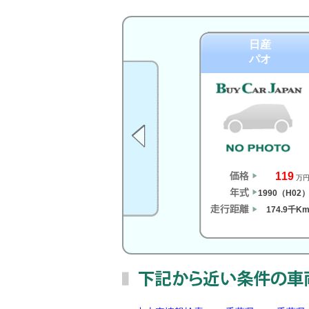
日産
パオ
119
万
1990（H02
174.9千K