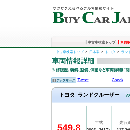
中古車検索トップ
車買
中古車検索トップ
>
日本車
>
トヨタ
>
ラン
Tweet
Check
トヨタ
ランドクルーザー
VX
年式
走行
549.8
2005（H17）
117.