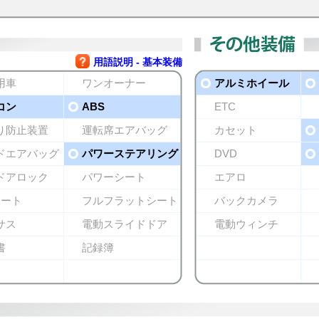
用語説明 - 基本装備
用車
ワンオーナー
アルミホイール
コン
ABS
ETC
り防止装置
運転席エアバッグ
カセット
ドエアバッグ
パワーステアリング
DVD
ドアロック
パワーシート
エアロ
シート
フルフラットシート
バックカメラ
サス
電動スライドドア
電動ウィンチ
書
記録簿