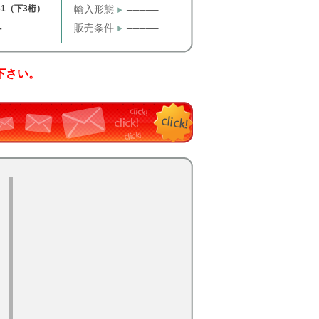
61（下3桁）
輸入形態
─────
販売条件
─────
T
下さい。