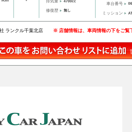
-
排気量
4700cc
車台番号
0
修復歴
無し
ミッション
A
社 ランクル千葉北店
※ 店舗情報は、車両情報の下をご覧