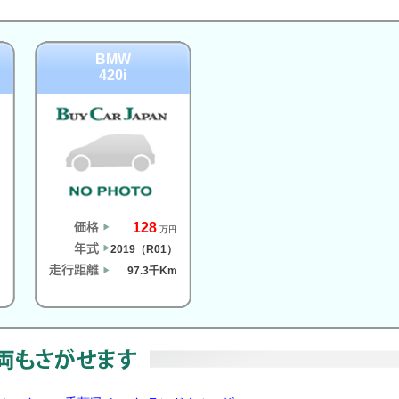
BMW
420i
128
円
万円
）
2019（R01）
m
97.3千Km