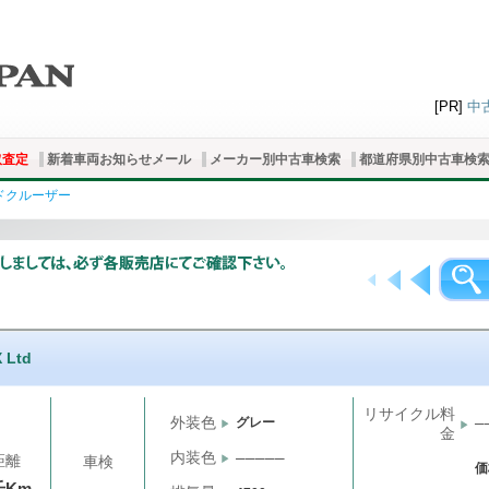
[PR]
中
取査定
新着車両お知らせメール
メーカー別中古車検索
都道府県別中古車検
ドクルーザー
 Ltd
リサイクル料
外装色
グレー
─
金
内装色
─────
距離
車検
価
2千Km