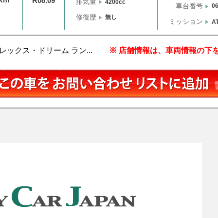
R08.09
排気量
4200cc
車台番号
0
修復歴
無し
ミッション
A
ックス・ドリーム ラン...
※ 店舗情報は、車両情報の下