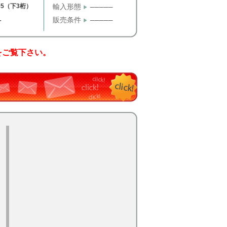
65（下3桁）
輸入形態
─────
販売条件
─────
T
をご覧下さい。