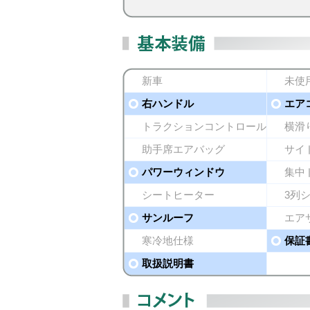
新車
未使
右ハンドル
エア
トラクションコントロール
横滑
助手席エアバッグ
サイ
パワーウィンドウ
集中
シートヒーター
3列
サンルーフ
エア
寒冷地仕様
保証
取扱説明書