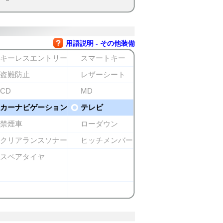
用語説明 - その他装備
キーレスエントリー
スマートキー
盗難防止
レザーシート
CD
MD
カーナビゲーション
テレビ
禁煙車
ローダウン
クリアランスソナー
ヒッチメンバー
スペアタイヤ