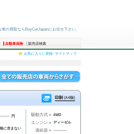
古車の買取ならBuyCarJapanにお任せ下さい。
索
自動車保険
販売店検索
お気に入りに登録
サイトマップ
駆動方式
4WD
──── 円
エンジン
ディーゼル
格に含まない
過給器
─────