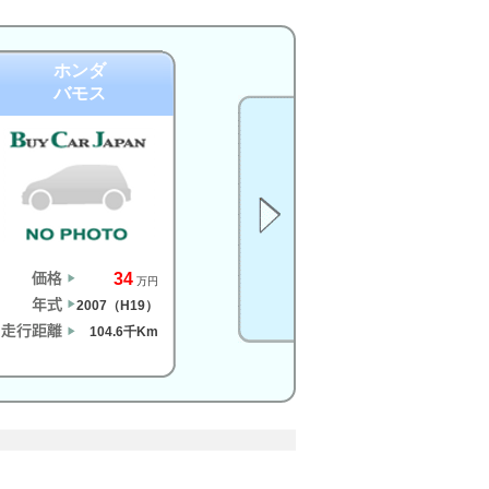
ホンダ
バモス
34
万円
2007（H19）
104.6千Km