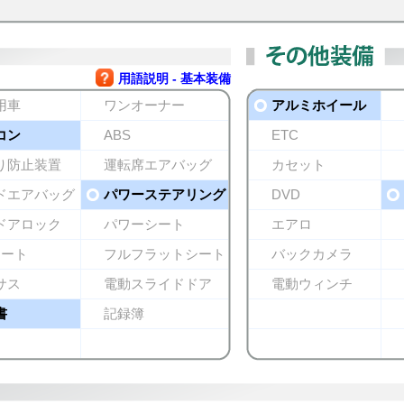
用語説明 - 基本装備
用車
ワンオーナー
アルミホイール
コン
ABS
ETC
り防止装置
運転席エアバッグ
カセット
ドエアバッグ
パワーステアリング
DVD
ドアロック
パワーシート
エアロ
シート
フルフラットシート
バックカメラ
サス
電動スライドドア
電動ウィンチ
書
記録簿