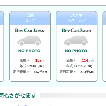
日産
スズキ
セレナ
スペーシア
167
114
円
万円
万円
）
2016（H28）
2018（H30）
m
58.7千Km
27.4千Km