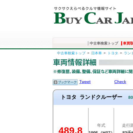
中古車検索トップ
車買
中古車検索トップ
>
日本車
>
トヨタ
>
ラン
Tweet
Check
トヨタ
ランドクルーザー
80
年式
走行
489.8
1995（H07）
83千