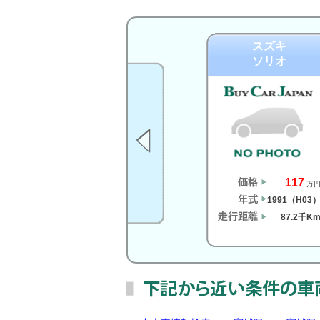
スズキ
ソリオ
117
万
1991（H03
87.2千K