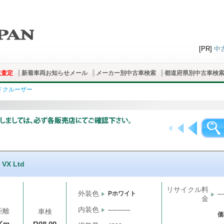
[PR]
中
取査定
新着車両お知らせメール
メーカー別中古車検索
都道府県別中古車検
ドクルーザー
 VX Ltd
リサイクル料
外装色
Pホワイト
─
金
内装色
─────
距離
車検
価
Km