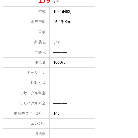
176
万円
年式
1991(H03)
走行距離
45.4千Km
車検
-
外装色
アオ
内装色
─────
排気量
1000cc
ミッション
─────
駆動方式
─────
リサイクル料金
─────
リサイクル料金
─────
車台番号（下3桁）
146
エンジン
─────
過給器
─────