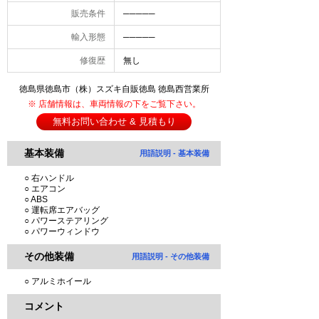
販売条件
─────
輸入形態
─────
修復歴
無し
徳島県徳島市（株）スズキ自販徳島 徳島西営業所
※ 店舗情報は、車両情報の下をご覧下さい。
無料お問い合わせ & 見積もり
基本装備
用語説明 - 基本装備
○ 右ハンドル
○ エアコン
○ ABS
○ 運転席エアバッグ
○ パワーステアリング
○ パワーウィンドウ
その他装備
用語説明 - その他装備
○ アルミホイール
コメント