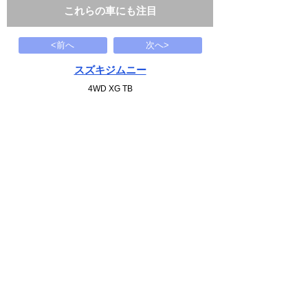
これらの車にも注目
<前へ
次へ>
スズキジムニー
4WD XG TB
60
万円
2006(H18)
114.8千Km
下記から近い条件の車両もさがせます