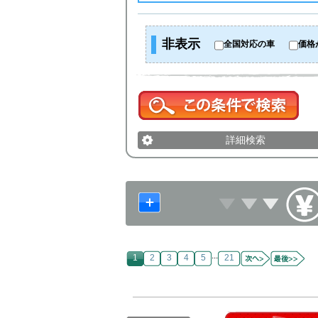
非表示
全国対応の車
価格
詳細検索
...
1
2
3
4
5
21