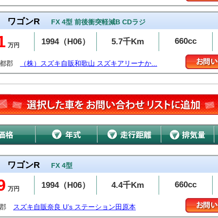
ワゴンR
FX 4型 前後衝突軽減B CDラジ
1
660cc
1994（H06）
5.7千Km
万円
伊都郡
（株）スズキ自販和歌山 スズキアリーナか...
ワゴンR
FX 4型
9
660cc
1994（H06）
4.4千Km
万円
城郡
スズキ自販奈良 U’s ステーション田原本