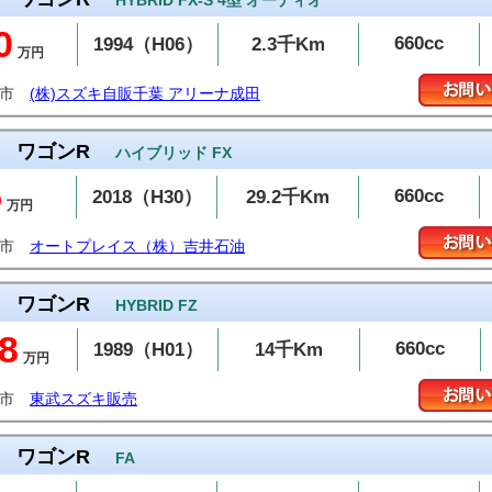
HYBRID FX-S 4型 オーディオ
0
660cc
1994（H06）
2.3千Km
万円
田市
(株)スズキ自販千葉 アリーナ成田
ワゴンR
ハイブリッド FX
5
660cc
2018（H30）
29.2千Km
万円
潟市
オートプレイス（株）吉井石油
ワゴンR
HYBRID FZ
8
660cc
1989（H01）
14千Km
万円
生市
東武スズキ販売
ワゴンR
FA