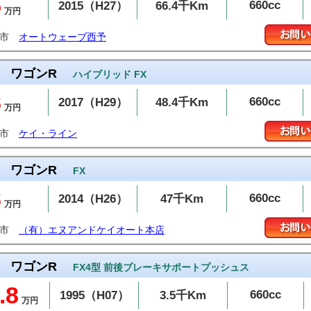
5
660cc
2015（H27）
66.4千Km
万円
予市
オートウェーブ西予
ワゴンR
ハイブリッド FX
8
660cc
2017（H29）
48.4千Km
万円
条市
ケイ・ライン
ワゴンR
FX
8
660cc
2014（H26）
47千Km
万円
島市
（有）エヌアンドケイオート本店
ワゴンR
FX4型 前後ブレーキサポートプッシュス
.8
660cc
1995（H07）
3.5千Km
万円