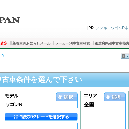
[PR]
スズキ・ワゴンR中古
取査定
新着車両お知らせメール
メーカー別中古車検索
都道府県別中古車検
ンR
中古車条件を選んで下さい
モデル
エリア
全国