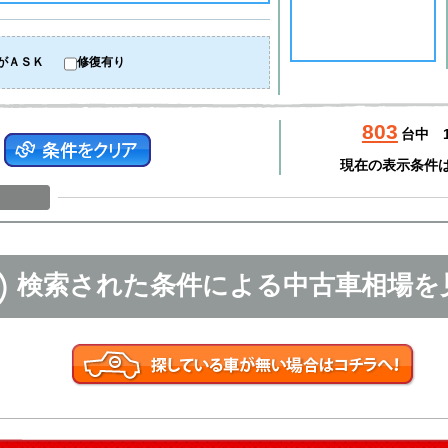
がＡＳＫ
修復有り
803
台中
現在の表示条件
検索された条件による中古車相場を