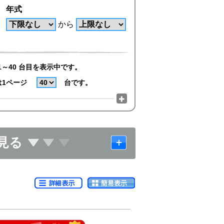
年式
から
1～40 台目を表示中です。
は1ページ
台です。
見る