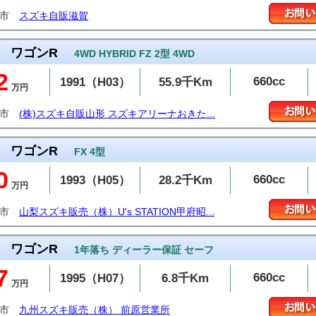
東市
スズキ自販滋賀
ワゴンR
4WD HYBRID FZ 2型 4WD
2
660cc
1991（H03）
55.9千Km
万円
沢市
(株)スズキ自販山形 スズキアリーナおきた...
ワゴンR
FX 4型
0
660cc
1993（H05）
28.2千Km
万円
府市
山梨スズキ販売（株）U's STATION甲府昭...
ワゴンR
1年落ち ディーラー保証 セーフ
7
660cc
1995（H07）
6.8千Km
万円
島市
九州スズキ販売（株） 前原営業所