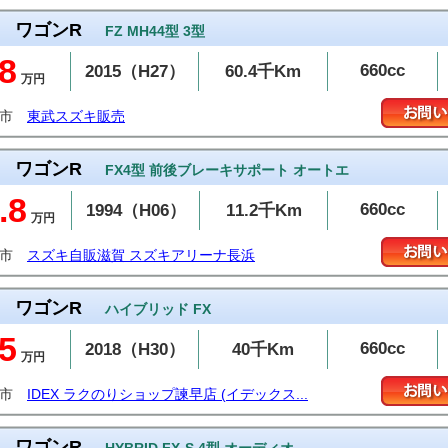
ワゴンR
FZ MH44型 3型
8
660cc
2015（H27）
60.4千Km
万円
生市
東武スズキ販売
ワゴンR
FX4型 前後ブレーキサポート オートエ
.8
660cc
1994（H06）
11.2千Km
万円
浜市
スズキ自販滋賀 スズキアリーナ長浜
ワゴンR
ハイブリッド FX
5
660cc
2018（H30）
40千Km
万円
早市
IDEX ラクのりショップ諫早店 (イデックス...
ワゴンR