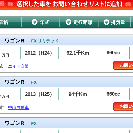
ワゴンR
FX リミテッド
8
660cc
2012（H24）
62.1千Km
万円
温市
エイト自販
ワゴンR
FX
4
660cc
2013（H25）
94千Km
万円
島市
中山自動車
ワゴンR
FX