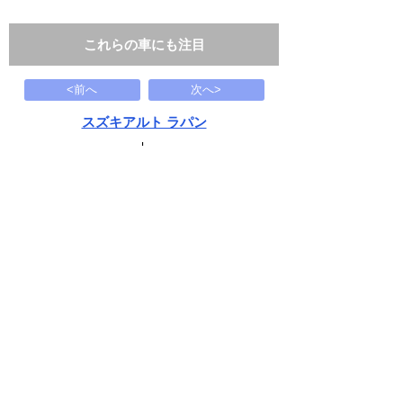
これらの車にも注目
<前へ
次へ>
スズキアルト ラパン
L
39
万円
2016(H28)
126.8千Km
下記から近い条件の車両もさがせます