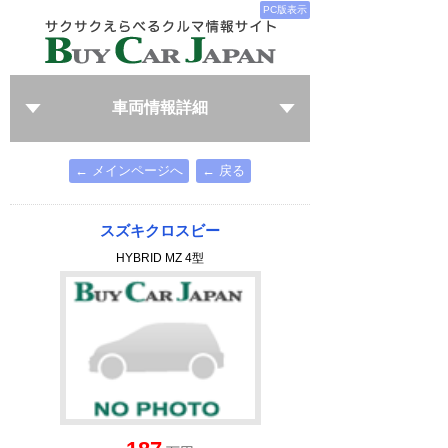
PC版表示
車両情報詳細
← メインページへ
← 戻る
スズキクロスビー
HYBRID MZ 4型