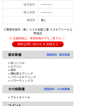
販売条件
─────
輸入形態
─────
修復歴
無し
三重県伊賀市（株）スズキ自販三重 スズキアリーナ上
野城北
※ 店舗情報は、車両情報の下をご覧下さい。
無料お問い合わせ & 見積もり
基本装備
用語説明 - 基本装備
○ 右ハンドル
○ エアコン
○ ABS
○ 運転席エアバッグ
○ パワーステアリング
○ パワーウィンドウ
その他装備
用語説明 - その他装備
○ アルミホイール
コメント