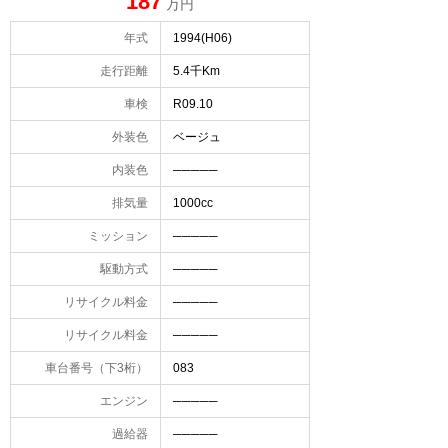
187
万円
年式
1994(H06)
走行距離
5.4千Km
車検
R09.10
外装色
ベージュ
内装色
─────
排気量
1000cc
ミッション
─────
駆動方式
─────
リサイクル料金
─────
リサイクル料金
─────
車台番号（下3桁）
083
エンジン
─────
過給器
─────