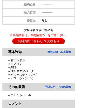
販売条件
─────
輸入形態
─────
修復歴
無し
愛媛県新居浜市滝の宮
※ 店舗情報は、車両情報の下をご覧下さい。
無料お問い合わせ & 見積もり
基本装備
用語説明 - 基本装備
○ 右ハンドル
○ エアコン
○ ABS
○ 運転席エアバッグ
○ パワーステアリング
○ パワーウィンドウ
その他装備
用語説明 - その他装備
○ アルミホイール
コメント