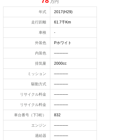
78
万円
年式
2017(H29)
走行距離
61.7千Km
車検
-
外装色
Pホワイト
内装色
─────
排気量
2000cc
ミッション
─────
駆動方式
─────
リサイクル料金
─────
リサイクル料金
─────
車台番号（下3桁）
832
エンジン
─────
過給器
─────