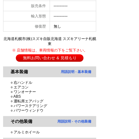
販売条件
─────
輸入形態
─────
修復歴
無し
北海道札幌市(株)スズキ自販北海道 スズキアリーナ札幌
東
※ 店舗情報は、車両情報の下をご覧下さい。
無料お問い合わせ & 見積もり
基本装備
用語説明 - 基本装備
○ 右ハンドル
○ エアコン
○ ワンオーナー
○ ABS
○ 運転席エアバッグ
○ パワーステアリング
○ パワーウィンドウ
その他装備
用語説明 - その他装備
○ アルミホイール