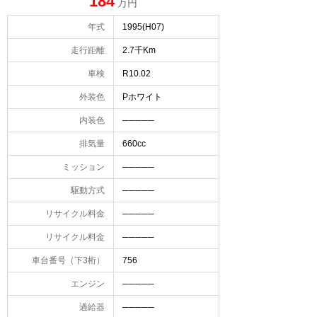
184
万円
年式
1995(H07)
走行距離
2.7千Km
車検
R10.02
外装色
Pホワイト
内装色
─────
排気量
660cc
ミッション
─────
駆動方式
─────
リサイクル料金
─────
リサイクル料金
─────
車台番号（下3桁）
756
エンジン
─────
過給器
─────