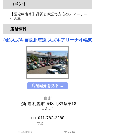
コメント
【認定中古車】品質と保証で安心のディーラー
中古車
店舗情報
(株)スズキ自販北海道 スズキアリーナ札幌東
店舗紹介を見る →
住 所
北海道 札幌市 東区北33条東18
－4－1
011-782-2288
TEL
─────
FAX
営業時間
定休日