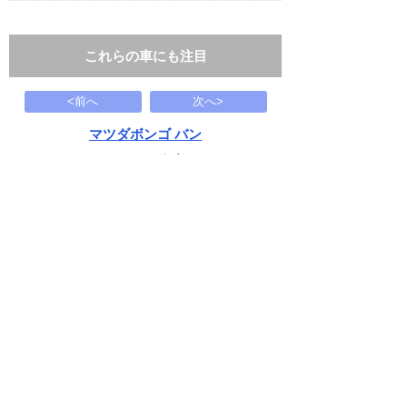
これらの車にも注目
<前へ
次へ>
マツダボンゴ バン
1.15t 2WD DX 低床 HR
73
万円
2017(H29)
118.7千Km