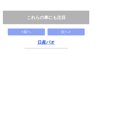
これらの車にも注目
<前へ
次へ>
日産パオ
119
万円
1990(H02)
174.9千Km