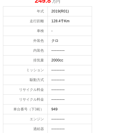
249.8
万円
年式
2019(R01)
走行距離
128.4千Km
車検
-
外装色
クロ
内装色
─────
排気量
2000cc
ミッション
─────
駆動方式
─────
リサイクル料金
─────
リサイクル料金
─────
車台番号（下3桁）
949
エンジン
─────
過給器
─────