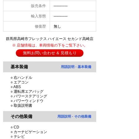
販売条件
─────
輸入形態
─────
修復歴
無し
群馬県高崎市フレックス ハイエース セカンド高崎店
※ 店舗情報は、車両情報の下をご覧下さい。
無料お問い合わせ & 見積もり
基本装備
用語説明 - 基本装備
○ 右ハンドル
○ エアコン
○ ABS
○ 運転席エアバッグ
○ パワーステアリング
○ パワーウィンドウ
○ 取扱説明書
その他装備
用語説明 - その他装備
○ CD
○ カーナビゲーション
○ テレビ