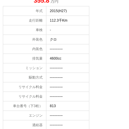
355.8
万円
年式
2015(H27)
走行距離
112.3千Km
車検
-
外装色
クロ
内装色
─────
排気量
4600cc
ミッション
─────
駆動方式
─────
リサイクル料金
─────
リサイクル料金
─────
車台番号（下3桁）
813
エンジン
─────
過給器
─────