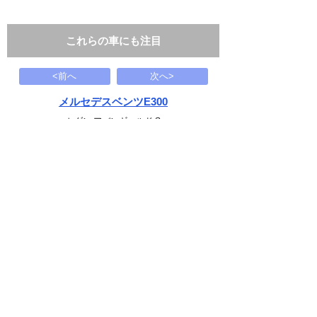
これらの車にも注目
<前へ
次へ>
メルセデスベンツE300
セダン アバンギャルド S
136.2
万円
2008(H20)
74.4千Km