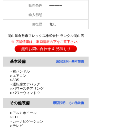
販売条件
─────
輸入形態
─────
修復歴
無し
岡山県倉敷市フレックス株式会社 ランクル岡山店
※ 店舗情報は、車両情報の下をご覧下さい。
無料お問い合わせ & 見積もり
基本装備
用語説明 - 基本装備
○ 右ハンドル
○ エアコン
○ ABS
○ 運転席エアバッグ
○ パワーステアリング
○ パワーウィンドウ
その他装備
用語説明 - その他装備
○ アルミホイール
○ CD
○ カーナビゲーション
○ テレビ