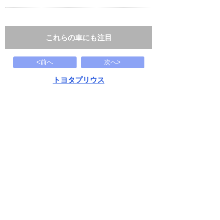
これらの車にも注目
<前へ
次へ>
トヨタプリウス
S
149.8
万円
2017(H29)
83.7千Km