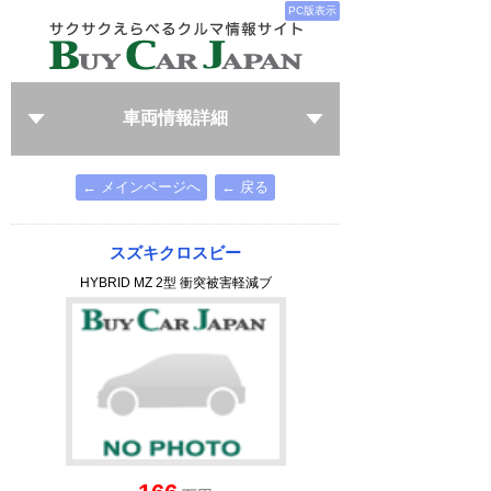
PC版表示
車両情報詳細
← メインページへ
← 戻る
スズキクロスビー
HYBRID MZ 2型 衝突被害軽減ブ