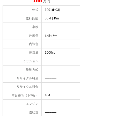
166
万円
年式
1991(H03)
走行距離
55.4千Km
車検
-
外装色
シルバー
内装色
─────
排気量
1000cc
ミッション
─────
駆動方式
─────
リサイクル料金
─────
リサイクル料金
─────
車台番号（下3桁）
404
エンジン
─────
過給器
─────