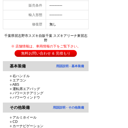
販売条件
─────
輸入形態
─────
修復歴
無し
千葉県習志野市スズキ自販千葉 スズキアリーナ東習志
野
※ 店舗情報は、車両情報の下をご覧下さい。
無料お問い合わせ & 見積もり
基本装備
用語説明 - 基本装備
○ 右ハンドル
○ エアコン
○ ABS
○ 運転席エアバッグ
○ パワーステアリング
○ パワーウィンドウ
その他装備
用語説明 - その他装備
○ アルミホイール
○ CD
○ カーナビゲーション