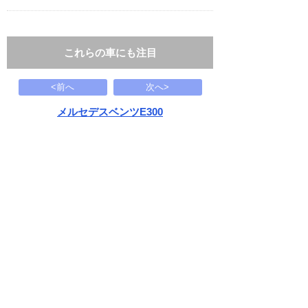
これらの車にも注目
<前へ
次へ>
メルセデスベンツE300
セダン アバンギャルド S
136.2
万円
2008(H20)
74.4千Km