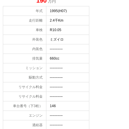
190
万円
年式
1995(H07)
走行距離
2.4千Km
車検
R10.05
外装色
ミズイロ
内装色
─────
排気量
660cc
ミッション
─────
駆動方式
─────
リサイクル料金
─────
リサイクル料金
─────
車台番号（下3桁）
146
エンジン
─────
過給器
─────