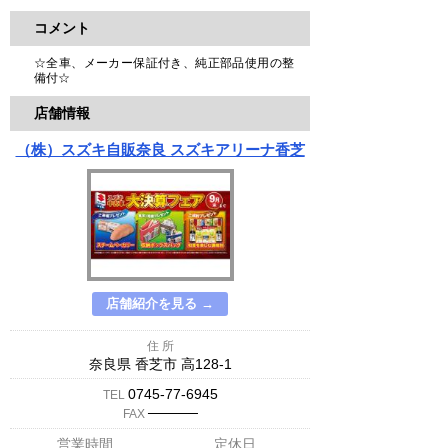
コメント
☆全車、メーカー保証付き、純正部品使用の整
備付☆
店舗情報
（株）スズキ自販奈良 スズキアリーナ香芝
店舗紹介を見る →
住 所
奈良県 香芝市 高128-1
0745-77-6945
TEL
─────
FAX
営業時間
定休日