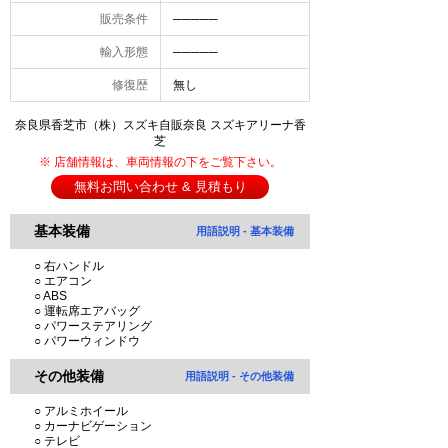
販売条件
─────
輸入形態
─────
修復歴
無し
奈良県香芝市（株）スズキ自販奈良 スズキアリーナ香
芝
※ 店舗情報は、車両情報の下をご覧下さい。
無料お問い合わせ & 見積もり
基本装備
用語説明 - 基本装備
○ 右ハンドル
○ エアコン
○ ABS
○ 運転席エアバッグ
○ パワーステアリング
○ パワーウィンドウ
その他装備
用語説明 - その他装備
○ アルミホイール
○ カーナビゲーション
○ テレビ