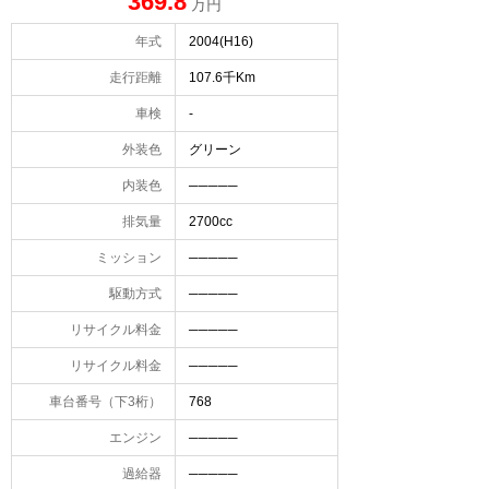
369.8
万円
年式
2004(H16)
走行距離
107.6千Km
車検
-
外装色
グリーン
内装色
─────
排気量
2700cc
ミッション
─────
駆動方式
─────
リサイクル料金
─────
リサイクル料金
─────
車台番号（下3桁）
768
エンジン
─────
過給器
─────