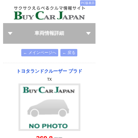
PC版表示
車両情報詳細
← メインページへ
← 戻る
トヨタランドクルーザー プラド
TX