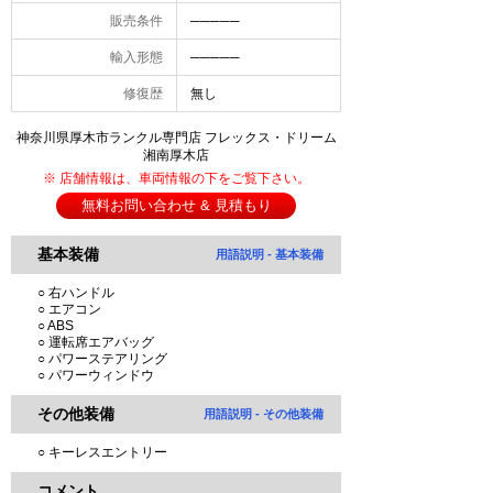
販売条件
─────
輸入形態
─────
修復歴
無し
神奈川県厚木市ランクル専門店 フレックス・ドリーム
湘南厚木店
※ 店舗情報は、車両情報の下をご覧下さい。
無料お問い合わせ & 見積もり
基本装備
用語説明 - 基本装備
○ 右ハンドル
○ エアコン
○ ABS
○ 運転席エアバッグ
○ パワーステアリング
○ パワーウィンドウ
その他装備
用語説明 - その他装備
○ キーレスエントリー
コメント