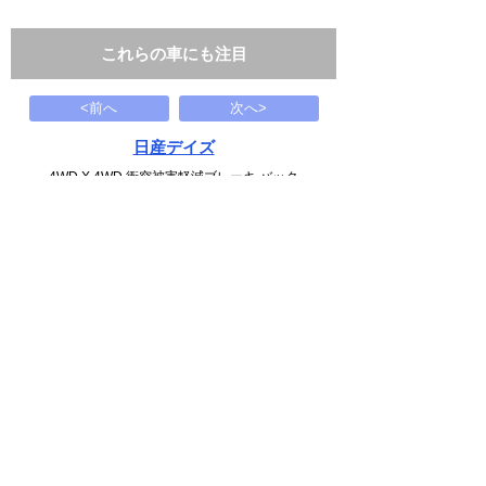
これらの車にも注目
<前へ
次へ>
日産デイズ
4WD X 4WD 衝突被害軽減ブレーキ バック
119
万円
1989(H01)
15.3千Km
下記から近い条件の車両もさがせます