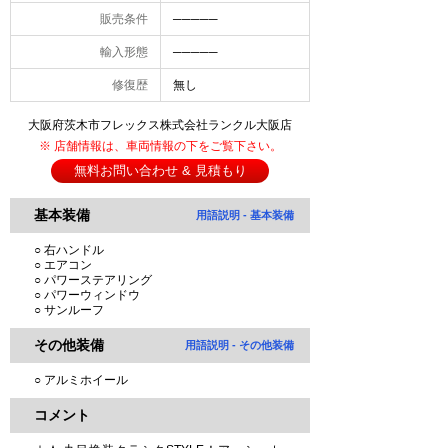
販売条件
─────
輸入形態
─────
修復歴
無し
大阪府茨木市フレックス株式会社ランクル大阪店
※ 店舗情報は、車両情報の下をご覧下さい。
無料お問い合わせ & 見積もり
基本装備
用語説明 - 基本装備
○ 右ハンドル
○ エアコン
○ パワーステアリング
○ パワーウィンドウ
○ サンルーフ
その他装備
用語説明 - その他装備
○ アルミホイール
コメント