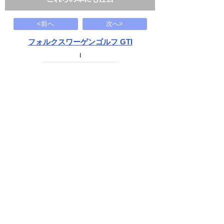
<前へ
次へ>
フォルクスワーゲンゴルフ GTI
I
88
万円
2007(H19)
96千Km
下記から近い条件の車両もさがせます
中古車情報検索