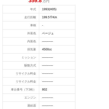
359.8
万円
年式
1993(H05)
走行距離
199.5千Km
車検
-
外装色
ベージュ
内装色
─────
排気量
4500cc
ミッション
─────
駆動方式
─────
リサイクル料金
─────
リサイクル料金
─────
車台番号（下3桁）
802
エンジン
─────
過給器
─────