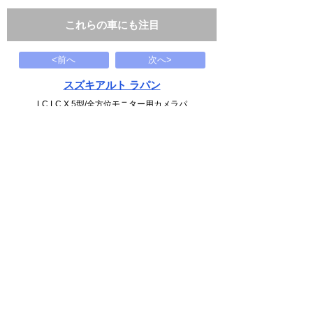
これらの車にも注目
<前へ
次へ>
スズキアルト ラパン
LC LC X 5型/全方位モニター用カメラパ
147
万円
1995(H07)
3.4千Km
下記から近い条件の車両もさがせます