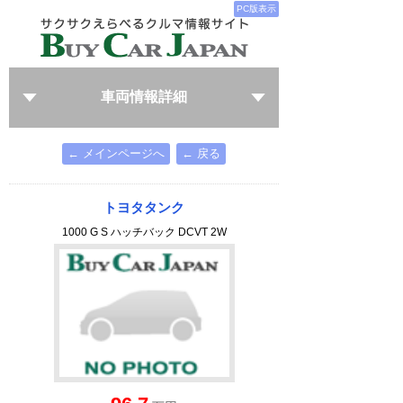
PC版表示
車両情報詳細
← メインページへ
← 戻る
トヨタタンク
1000 G S ハッチバック DCVT 2W