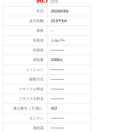
96.7
万円
年式
2018(H30)
走行距離
25.9千Km
車検
-
外装色
シルバー
内装色
─────
排気量
1000cc
ミッション
─────
駆動方式
─────
リサイクル料金
─────
リサイクル料金
─────
車台番号（下3桁）
422
エンジン
─────
過給器
─────