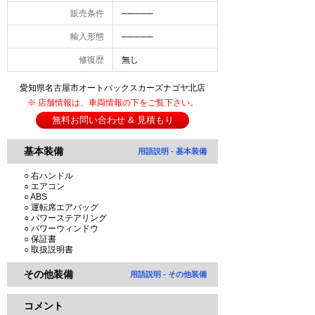
販売条件
─────
輸入形態
─────
修復歴
無し
愛知県名古屋市オートバックスカーズナゴヤ北店
※ 店舗情報は、車両情報の下をご覧下さい。
無料お問い合わせ & 見積もり
基本装備
用語説明 - 基本装備
○ 右ハンドル
○ エアコン
○ ABS
○ 運転席エアバッグ
○ パワーステアリング
○ パワーウィンドウ
○ 保証書
○ 取扱説明書
その他装備
用語説明 - その他装備
コメント